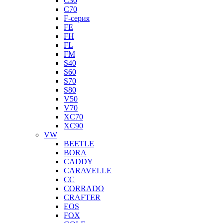
C30
C70
F-серия
FE
FH
FL
FM
S40
S60
S70
S80
V50
V70
XC70
XC90
VW
BEETLE
BORA
CADDY
CARAVELLE
CC
CORRADO
CRAFTER
EOS
FOX