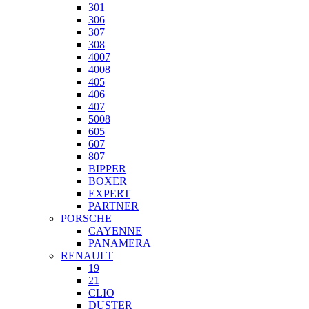
301
306
307
308
4007
4008
405
406
407
5008
605
607
807
BIPPER
BOXER
EXPERT
PARTNER
PORSCHE
CAYENNE
PANAMERA
RENAULT
19
21
CLIO
DUSTER