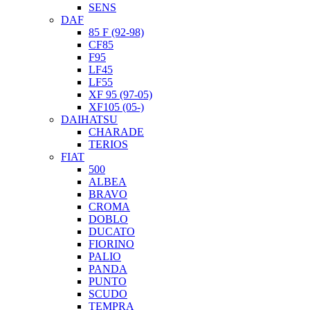
SENS
DAF
85 F (92-98)
CF85
F95
LF45
LF55
XF 95 (97-05)
XF105 (05-)
DAIHATSU
CHARADE
TERIOS
FIAT
500
ALBEA
BRAVO
CROMA
DOBLO
DUCATO
FIORINO
PALIO
PANDA
PUNTO
SCUDO
TEMPRA