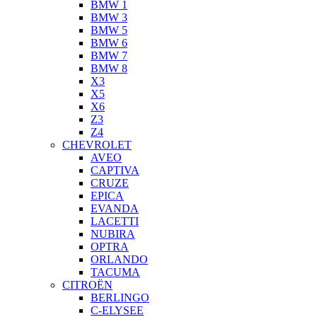
BMW 1
BMW 3
BMW 5
BMW 6
BMW 7
BMW 8
X3
X5
X6
Z3
Z4
CHEVROLET
AVEO
CAPTIVA
CRUZE
EPICA
EVANDA
LACETTI
NUBIRA
OPTRA
ORLANDO
TACUMA
CITROËN
BERLINGO
C-ELYSEE