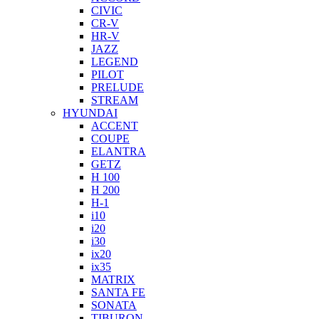
CIVIC
CR-V
HR-V
JAZZ
LEGEND
PILOT
PRELUDE
STREAM
HYUNDAI
ACCENT
COUPE
ELANTRA
GETZ
H 100
H 200
H-1
i10
i20
i30
ix20
ix35
MATRIX
SANTA FE
SONATA
TIBURON