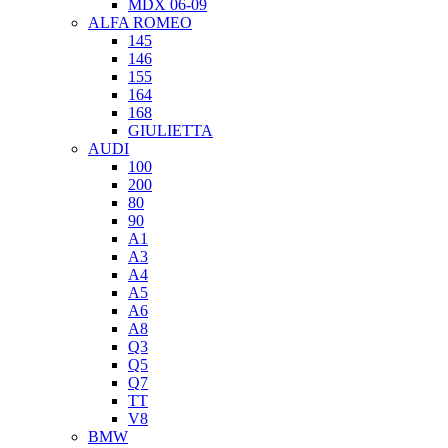
MDX 06-09
ALFA ROMEO
145
146
155
164
168
GIULIETTA
AUDI
100
200
80
90
A1
A3
A4
A5
A6
A8
Q3
Q5
Q7
TT
V8
BMW