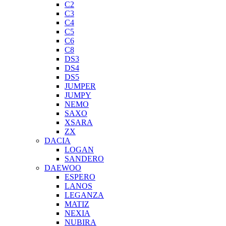
C2
C3
C4
C5
C6
C8
DS3
DS4
DS5
JUMPER
JUMPY
NEMO
SAXO
XSARA
ZX
DACIA
LOGAN
SANDERO
DAEWOO
ESPERO
LANOS
LEGANZA
MATIZ
NEXIA
NUBIRA