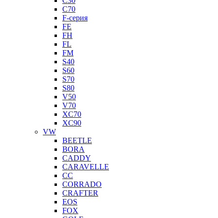
C30
C70
F-серия
FE
FH
FL
FM
S40
S60
S70
S80
V50
V70
XC70
XC90
VW
BEETLE
BORA
CADDY
CARAVELLE
CC
CORRADO
CRAFTER
EOS
FOX