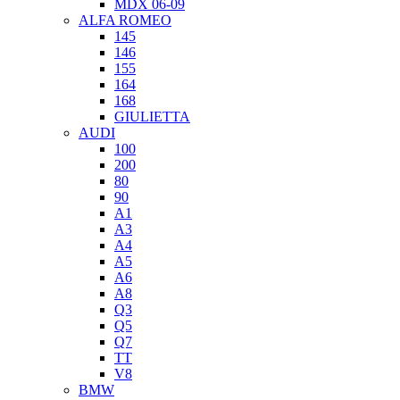
MDX 06-09
ALFA ROMEO
145
146
155
164
168
GIULIETTA
AUDI
100
200
80
90
A1
A3
A4
A5
A6
A8
Q3
Q5
Q7
TT
V8
BMW