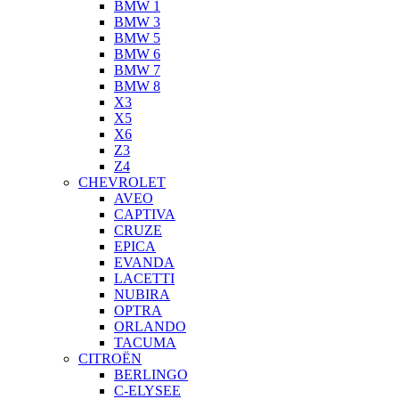
BMW 1
BMW 3
BMW 5
BMW 6
BMW 7
BMW 8
X3
X5
X6
Z3
Z4
CHEVROLET
AVEO
CAPTIVA
CRUZE
EPICA
EVANDA
LACETTI
NUBIRA
OPTRA
ORLANDO
TACUMA
CITROËN
BERLINGO
C-ELYSEE