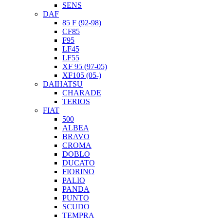
SENS
DAF
85 F (92-98)
CF85
F95
LF45
LF55
XF 95 (97-05)
XF105 (05-)
DAIHATSU
CHARADE
TERIOS
FIAT
500
ALBEA
BRAVO
CROMA
DOBLO
DUCATO
FIORINO
PALIO
PANDA
PUNTO
SCUDO
TEMPRA