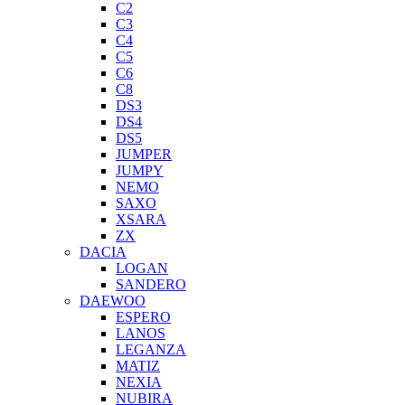
C2
C3
C4
C5
C6
C8
DS3
DS4
DS5
JUMPER
JUMPY
NEMO
SAXO
XSARA
ZX
DACIA
LOGAN
SANDERO
DAEWOO
ESPERO
LANOS
LEGANZA
MATIZ
NEXIA
NUBIRA