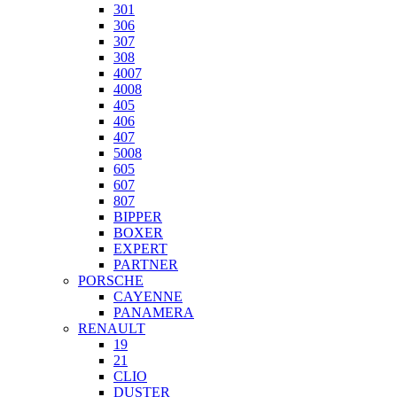
301
306
307
308
4007
4008
405
406
407
5008
605
607
807
BIPPER
BOXER
EXPERT
PARTNER
PORSCHE
CAYENNE
PANAMERA
RENAULT
19
21
CLIO
DUSTER