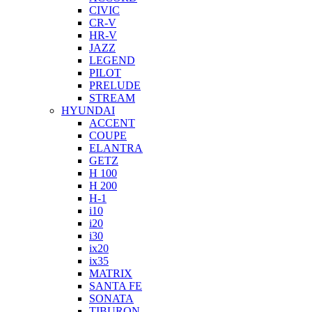
CIVIC
CR-V
HR-V
JAZZ
LEGEND
PILOT
PRELUDE
STREAM
HYUNDAI
ACCENT
COUPE
ELANTRA
GETZ
H 100
H 200
H-1
i10
i20
i30
ix20
ix35
MATRIX
SANTA FE
SONATA
TIBURON