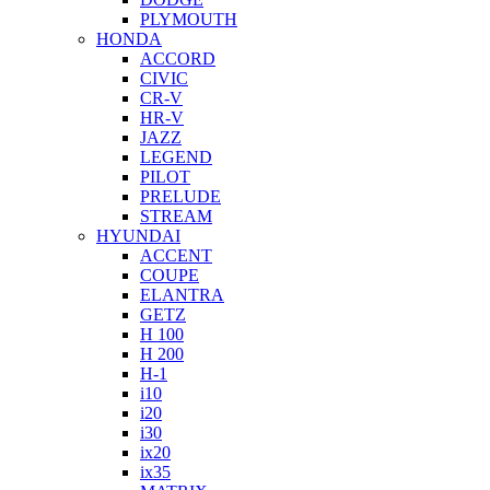
PLYMOUTH
HONDA
ACCORD
CIVIC
CR-V
HR-V
JAZZ
LEGEND
PILOT
PRELUDE
STREAM
HYUNDAI
ACCENT
COUPE
ELANTRA
GETZ
H 100
H 200
H-1
i10
i20
i30
ix20
ix35