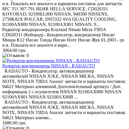
н.в. Показать все аналоги и варианты поставок для запчасти
8FC 351 307-791 BEHR HELLA SERVICE, CD020311
KOYORAD, 92100EL000 NISSAN, 940300 NISSENS,
2758K82X POLCAR, DN5332 AVA QUALITY COOLING,
92100AX800 NISSAN, 92100AX801 NISSAN, 9...
Радиатор кондиционера Koyorad Nissan Micra TIIDA
CD020311 (Койорад) - Конденсатор, кондиционер Нисан
Микра К12 Нисан Тиида Нисан Ноте Нисан Жук 01.2003 - до
н.в. Показать все аналоги и вари...
3064.60 грн.
Радиатор кондиционера NISSAN - RADAUTO
RADAUTO - Конденсатор, автокондиционер
автомобилей NISSAN JUKE, NISSAN MICRA, NISSAN
NOTE, NISSAN TIIDA Аналог запчасти и варианты поставок:
94621 Материал алюминий Дополнительный артикул / Доп.
информация 2 с осушителем NISSAN 92100AX800 NISSAN
92100AX801 NISSAN 92100AX80B ...
RADAUTO - Конденсатор, автокондиционер
автомобилей NISSAN JUKE, NISSAN MICRA, NISSAN
NOTE, NISSAN TIIDA Аналог запчасти и варианты поставок:
94621 Материал алюми...
1680.00 грн.