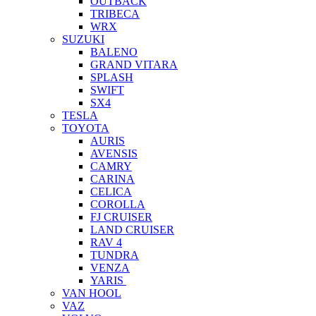
OUTBACK
TRIBECA
WRX
SUZUKI
BALENO
GRAND VITARA
SPLASH
SWIFT
SX4
TESLA
TOYOTA
AURIS
AVENSIS
CAMRY
CARINA
CELICA
COROLLA
FJ CRUISER
LAND CRUISER
RAV 4
TUNDRA
VENZA
YARIS
VAN HOOL
VAZ