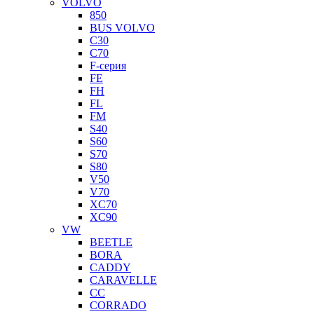
VOLVO
850
BUS VOLVO
C30
C70
F-серия
FE
FH
FL
FM
S40
S60
S70
S80
V50
V70
XC70
XC90
VW
BEETLE
BORA
CADDY
CARAVELLE
CC
CORRADO