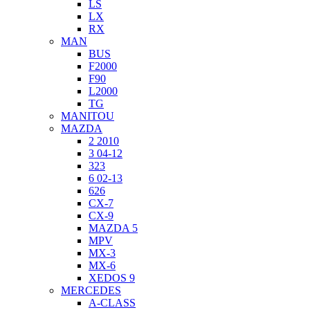
LS
LX
RX
MAN
BUS
F2000
F90
L2000
TG
MANITOU
MAZDA
2 2010
3 04-12
323
6 02-13
626
CX-7
CX-9
MAZDA 5
MPV
MX-3
MX-6
XEDOS 9
MERCEDES
A-CLASS