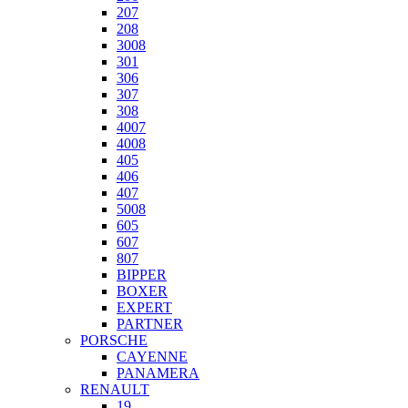
207
208
3008
301
306
307
308
4007
4008
405
406
407
5008
605
607
807
BIPPER
BOXER
EXPERT
PARTNER
PORSCHE
CAYENNE
PANAMERA
RENAULT
19