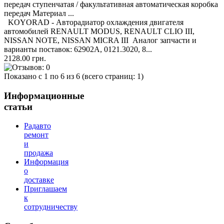
передач ступенчатая / факультативная автоматическая коробка
передач Материал ...
KOYORAD - Авторадиатор охлаждения двигателя
автомобилей RENAULT MODUS, RENAULT CLIO III,
NISSAN NOTE, NISSAN MICRA III Аналог запчасти и
варианты поставок: 62902A, 0121.3020, 8...
2128.00 грн.
Показано с 1 по 6 из 6 (всего страниц: 1)
Информационные
статьи
Радавто
ремонт
и
продажа
Информация
о
доставке
Приглашаем
к
сотрудничеству