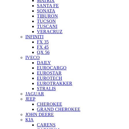
MATRIX
SANTA FE
SONATA
TIBURON
TUCSON
TUSCANI
VERACRUZ
INFINITI
FX 35
FX 45
QX 56
IVECO
DAILY
EUROCARGO
EUROSTAR
EUROTECH
EUROTRAKKER
STRALIS
JAGUAR
JEEP
CHEROKEE
GRAND CHEROKEE
JOHN DEERE
KIA
CARENS