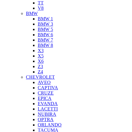
TT
V8
BMW
BMW 1
BMW 3
BMW 5
BMW 6
BMW 7
BMW 8
X3
X5
X6
Z3
Z4
CHEVROLET
AVEO
CAPTIVA
CRUZE
EPICA
EVANDA
LACETTI
NUBIRA
OPTRA
ORLANDO
TACUMA