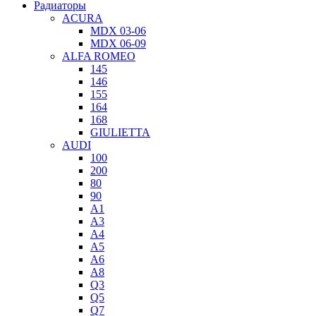
Радиаторы
ACURA
MDX 03-06
MDX 06-09
ALFA ROMEO
145
146
155
164
168
GIULIETTA
AUDI
100
200
80
90
A1
A3
A4
A5
A6
A8
Q3
Q5
Q7