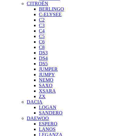
CITROËN
BERLINGO
C-ELYSEE
C2
C3
C4
C5
C6
C8
DS3
DS4
DS5
JUMPER
JUMPY
NEMO
SAXO
XSARA
ZX
DACIA
LOGAN
SANDERO
DAEWOO
ESPERO
LANOS
LEGANZA