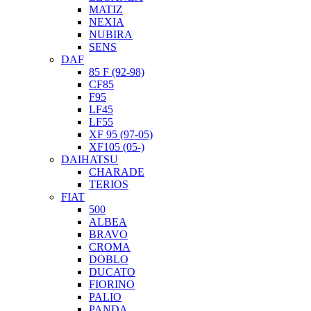
MATIZ
NEXIA
NUBIRA
SENS
DAF
85 F (92-98)
CF85
F95
LF45
LF55
XF 95 (97-05)
XF105 (05-)
DAIHATSU
CHARADE
TERIOS
FIAT
500
ALBEA
BRAVO
CROMA
DOBLO
DUCATO
FIORINO
PALIO
PANDA