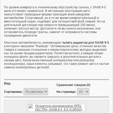
По уровню комфорта и техническому обустройству салона, с SAAB 9-5
мало кто может сравниться. В экстерьере конструкции авто,
присутствуют природные формы присущие всем шведским
автомобилям. Спортивный, но в то же время комфортабельный и
вместительный седан, подойдет для путешествий всей семьей. Но на
длительной дистанции при скорости превышающей 100 км/час,
начинает греться мотор. Достигнете ли вы пункта назначения, или
остановитесь посреди трассы, зависит от исправности системы
охлаждения двигателя.
Опытные автомобилисты, рекомендуют
купить радиатор для SAAB 9-5
в интерент-магазине “Radauto”. Оптимальная цена, отличное качество
товара и хорошее отношение к своим покупателям, выгодно выделяют
нас на рынке продаж радиаторов. Полистав каталог, а каждая опция
оснащена
фото
, вы сможете заказать и дополнительные детали к
своему авто. Купив качественный
интеркуллер
или
радиатор
кондиционера
, наши клиенты забывают, что такое ремонт авто и частая
замена низкопробных деталей.
Вид:
Сравнения товаров (0)
Сортировка:
На странице: