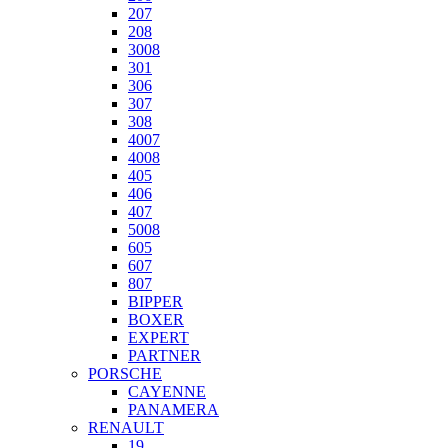
207
208
3008
301
306
307
308
4007
4008
405
406
407
5008
605
607
807
BIPPER
BOXER
EXPERT
PARTNER
PORSCHE
CAYENNE
PANAMERA
RENAULT
19