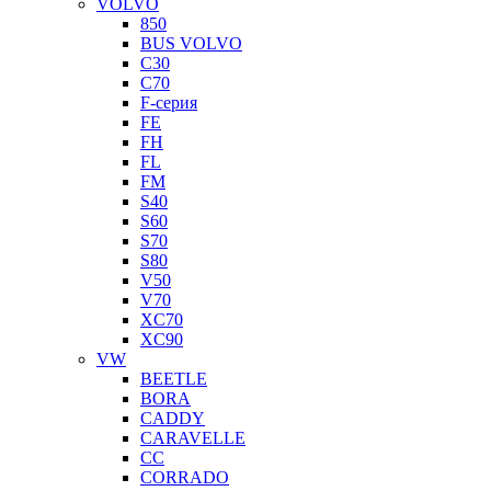
VOLVO
850
BUS VOLVO
C30
C70
F-серия
FE
FH
FL
FM
S40
S60
S70
S80
V50
V70
XC70
XC90
VW
BEETLE
BORA
CADDY
CARAVELLE
CC
CORRADO