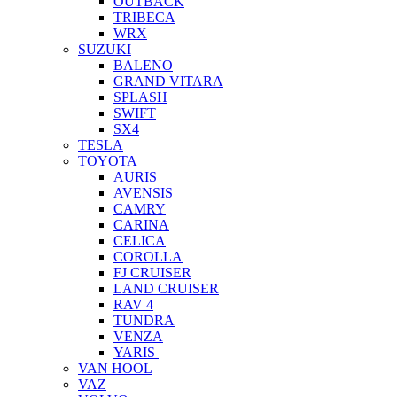
OUTBACK
TRIBECA
WRX
SUZUKI
BALENO
GRAND VITARA
SPLASH
SWIFT
SX4
TESLA
TOYOTA
AURIS
AVENSIS
CAMRY
CARINA
CELICA
COROLLA
FJ CRUISER
LAND CRUISER
RAV 4
TUNDRA
VENZA
YARIS
VAN HOOL
VAZ