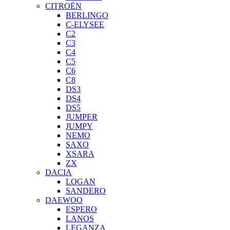
CITROËN
BERLINGO
C-ELYSEE
C2
C3
C4
C5
C6
C8
DS3
DS4
DS5
JUMPER
JUMPY
NEMO
SAXO
XSARA
ZX
DACIA
LOGAN
SANDERO
DAEWOO
ESPERO
LANOS
LEGANZA