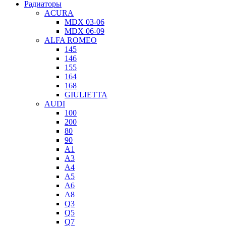
Радиаторы
ACURA
MDX 03-06
MDX 06-09
ALFA ROMEO
145
146
155
164
168
GIULIETTA
AUDI
100
200
80
90
A1
A3
A4
A5
A6
A8
Q3
Q5
Q7