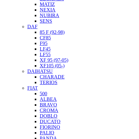
MATIZ
NEXIA
NUBIRA
SENS
DAF
85 F (92-98)
CF85
F95
LF45
LF55
XF 95 (97-05)
XF105 (05-)
DAIHATSU
CHARADE
TERIOS
FIAT
500
ALBEA
BRAVO
CROMA
DOBLO
DUCATO
FIORINO
PALIO
PANDA