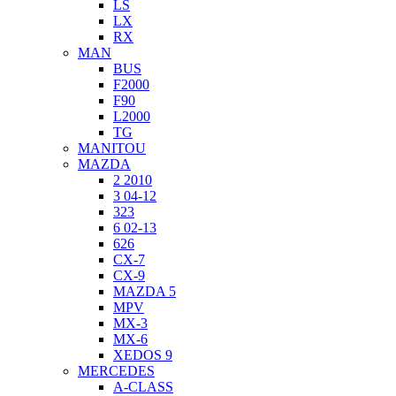
LS
LX
RX
MAN
BUS
F2000
F90
L2000
TG
MANITOU
MAZDA
2 2010
3 04-12
323
6 02-13
626
CX-7
CX-9
MAZDA 5
MPV
MX-3
MX-6
XEDOS 9
MERCEDES
A-CLASS