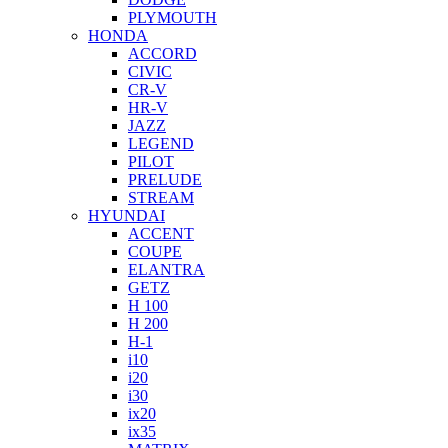
PLYMOUTH
HONDA
ACCORD
CIVIC
CR-V
HR-V
JAZZ
LEGEND
PILOT
PRELUDE
STREAM
HYUNDAI
ACCENT
COUPE
ELANTRA
GETZ
H 100
H 200
H-1
i10
i20
i30
ix20
ix35