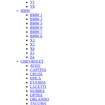
TT
V8
BMW
BMW 1
BMW 3
BMW 5
BMW 6
BMW 7
BMW 8
X3
X5
X6
Z3
Z4
CHEVROLET
AVEO
CAPTIVA
CRUZE
EPICA
EVANDA
LACETTI
NUBIRA
OPTRA
ORLANDO
TACUMA