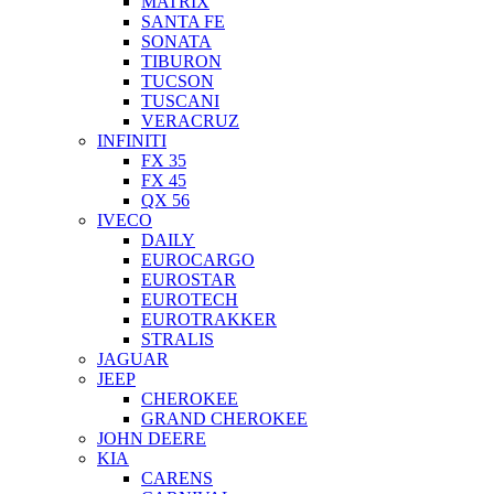
MATRIX
SANTA FE
SONATA
TIBURON
TUCSON
TUSCANI
VERACRUZ
INFINITI
FX 35
FX 45
QX 56
IVECO
DAILY
EUROCARGO
EUROSTAR
EUROTECH
EUROTRAKKER
STRALIS
JAGUAR
JEEP
CHEROKEE
GRAND CHEROKEE
JOHN DEERE
KIA
CARENS