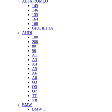
ALFA ROMEO
145
146
155
164
168
GIULIETTA
AUDI
100
200
80
90
A1
A3
A4
A5
A6
A8
Q3
Q5
Q7
TT
V8
BMW
BMW 1