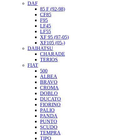
DAF
85 F (92-98)
CF85
F95
LF45
LF55
XF 95 (97-05)
XF105 (05-)
DAIHATSU
CHARADE
TERIOS
FIAT
500
ALBEA
BRAVO
CROMA
DOBLO
DUCATO
FIORINO
PALIO
PANDA
PUNTO
SCUDO
TEMPRA
TIPO