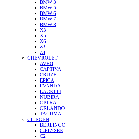
BMW 3
BMW 5
BMW 6
BMW 7
BMW 8
X3
X5
X6
Z3
Z4
CHEVROLET
AVEO
CAPTIVA
CRUZE
EPICA
EVANDA
LACETTI
NUBIRA
OPTRA
ORLANDO
TACUMA
CITROËN
BERLINGO
C-ELYSEE
C2