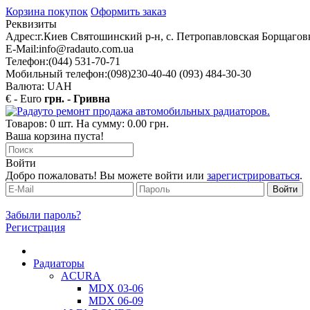
Корзина покупок
Оформить заказ
Реквизиты
Адрес:
г.Киев Святошинский р-н, с. Петропавловская Борщаговк
E-Mail:
info@radauto.com.ua
Телефон:
(044) 531-70-71
Мобильный телефон:
(098)230-40-40 (093) 484-30-30
Валюта: UAH
€ - Euro
грн. - Гривна
Товаров: 0 шт. На сумму: 0.00 грн.
Ваша корзина пуста!
Войти
Добро пожаловать! Вы можете войти или
зарегистрироваться
.
Забыли пароль?
Регистрация
Радиаторы
ACURA
MDX 03-06
MDX 06-09