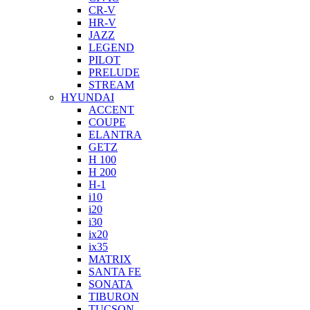
CR-V
HR-V
JAZZ
LEGEND
PILOT
PRELUDE
STREAM
HYUNDAI
ACCENT
COUPE
ELANTRA
GETZ
H 100
H 200
H-1
i10
i20
i30
ix20
ix35
MATRIX
SANTA FE
SONATA
TIBURON
TUCSON