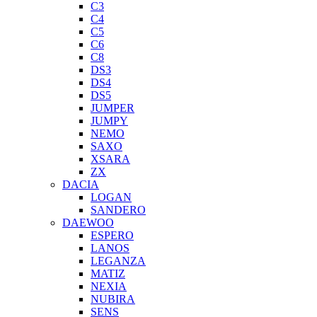
C3
C4
C5
C6
C8
DS3
DS4
DS5
JUMPER
JUMPY
NEMO
SAXO
XSARA
ZX
DACIA
LOGAN
SANDERO
DAEWOO
ESPERO
LANOS
LEGANZA
MATIZ
NEXIA
NUBIRA
SENS