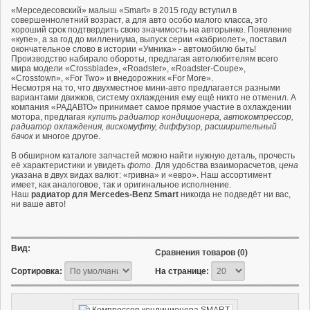
«Мерседесовский» малыш «Smart» в 2015 году вступил в
совершеннолетний возраст, а для авто особо малого класса, это
хороший срок подтвердить свою значимость на авторынке. Появление
«купе», а за год до миллениума, выпуск серии «кабриолет», поставил
окончательное слово в истории «Умника» - автомобилю быть!
Производство набирало обороты, предлагая автолюбителям всего
мира модели «Crossblade», «Roadster», «Roadster-Coupe»,
«Crosstown», «For Two» и внедорожник «For More».
Несмотря на то, что двухместное мини-авто предлагается разными
вариантами движков, систему охлаждения ему ещё никто не отменил. А
компания «РАДАВТО» принимает самое прямое участие в охлаждении
мотора, предлагая
купить радиатор кондиционера, автокомпрессор,
радиатор охлаждения, вискомуфту, диффузор, расширительный
бачок
и многое другое.
В обширном каталоге запчастей можно найти нужную деталь, прочесть
её характеристики и увидеть
фото
. Для удобства взаиморасчетов,
цена
указана в двух видах валют: «гривна» и «евро». Наш ассортимент
имеет, как аналоговое, так и оригинальное исполнение.
Наш
радиатор для Mercedes-Benz Smart
никогда не подведёт ни вас,
ни ваше авто!
Вид:
Сравнения товаров (0)
Сортировка:
На странице: