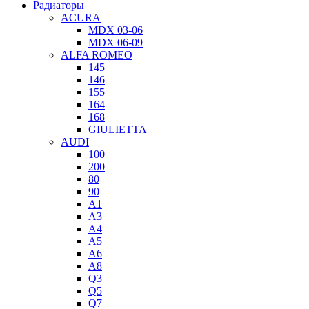
Радиаторы
ACURA
MDX 03-06
MDX 06-09
ALFA ROMEO
145
146
155
164
168
GIULIETTA
AUDI
100
200
80
90
A1
A3
A4
A5
A6
A8
Q3
Q5
Q7