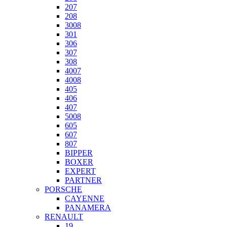
207
208
3008
301
306
307
308
4007
4008
405
406
407
5008
605
607
807
BIPPER
BOXER
EXPERT
PARTNER
PORSCHE
CAYENNE
PANAMERA
RENAULT
19