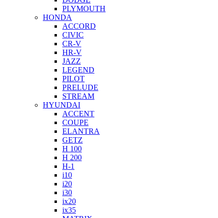
PLYMOUTH
HONDA
ACCORD
CIVIC
CR-V
HR-V
JAZZ
LEGEND
PILOT
PRELUDE
STREAM
HYUNDAI
ACCENT
COUPE
ELANTRA
GETZ
H 100
H 200
H-1
i10
i20
i30
ix20
ix35