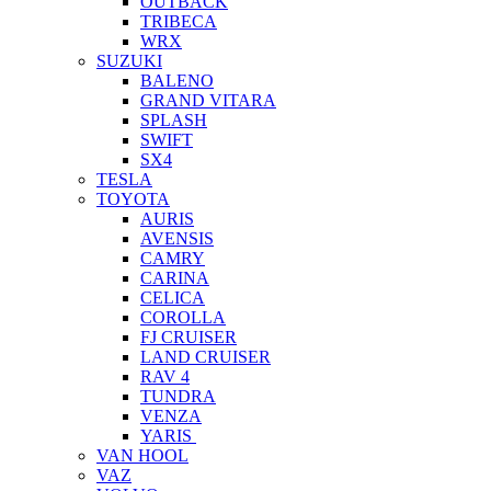
OUTBACK
TRIBECA
WRX
SUZUKI
BALENO
GRAND VITARA
SPLASH
SWIFT
SX4
TESLA
TOYOTA
AURIS
AVENSIS
CAMRY
CARINA
CELICA
COROLLA
FJ CRUISER
LAND CRUISER
RAV 4
TUNDRA
VENZA
YARIS
VAN HOOL
VAZ