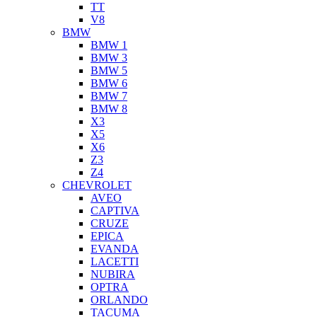
TT
V8
BMW
BMW 1
BMW 3
BMW 5
BMW 6
BMW 7
BMW 8
X3
X5
X6
Z3
Z4
CHEVROLET
AVEO
CAPTIVA
CRUZE
EPICA
EVANDA
LACETTI
NUBIRA
OPTRA
ORLANDO
TACUMA