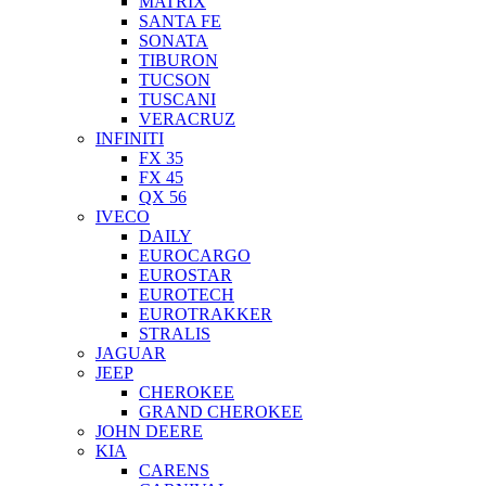
MATRIX
SANTA FE
SONATA
TIBURON
TUCSON
TUSCANI
VERACRUZ
INFINITI
FX 35
FX 45
QX 56
IVECO
DAILY
EUROCARGO
EUROSTAR
EUROTECH
EUROTRAKKER
STRALIS
JAGUAR
JEEP
CHEROKEE
GRAND CHEROKEE
JOHN DEERE
KIA
CARENS