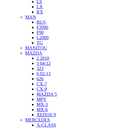
LS
LX
RX
MAN
BUS
F2000
F90
L2000
TG
MANITOU
MAZDA
2 2010
3 04-12
323
6 02-13
626
CX-7
CX-9
MAZDA 5
MPV
MX-3
MX-6
XEDOS 9
MERCEDES
A-CLASS