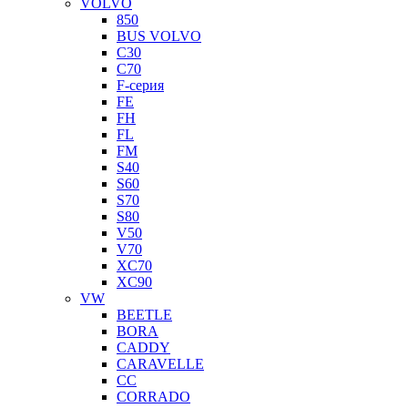
VOLVO
850
BUS VOLVO
C30
C70
F-серия
FE
FH
FL
FM
S40
S60
S70
S80
V50
V70
XC70
XC90
VW
BEETLE
BORA
CADDY
CARAVELLE
CC
CORRADO