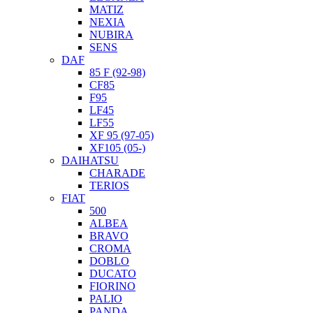
MATIZ
NEXIA
NUBIRA
SENS
DAF
85 F (92-98)
CF85
F95
LF45
LF55
XF 95 (97-05)
XF105 (05-)
DAIHATSU
CHARADE
TERIOS
FIAT
500
ALBEA
BRAVO
CROMA
DOBLO
DUCATO
FIORINO
PALIO
PANDA