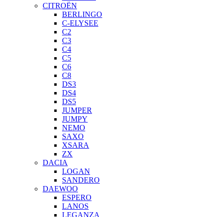
CITROËN
BERLINGO
C-ELYSEE
C2
C3
C4
C5
C6
C8
DS3
DS4
DS5
JUMPER
JUMPY
NEMO
SAXO
XSARA
ZX
DACIA
LOGAN
SANDERO
DAEWOO
ESPERO
LANOS
LEGANZA