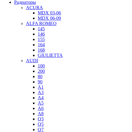
Радиаторы
ACURA
MDX 03-06
MDX 06-09
ALFA ROMEO
145
146
155
164
168
GIULIETTA
AUDI
100
200
80
90
A1
A3
A4
A5
A6
A8
Q3
Q5
Q7