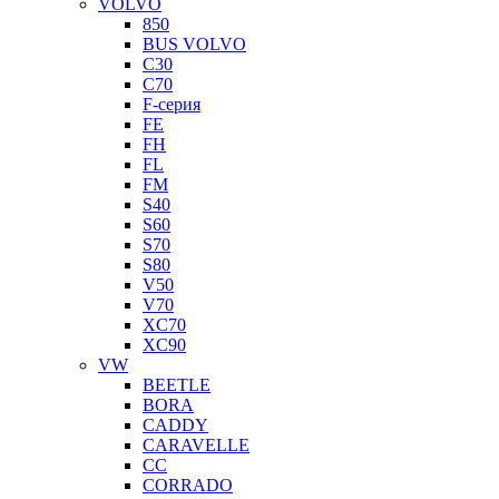
VOLVO
850
BUS VOLVO
C30
C70
F-серия
FE
FH
FL
FM
S40
S60
S70
S80
V50
V70
XC70
XC90
VW
BEETLE
BORA
CADDY
CARAVELLE
CC
CORRADO