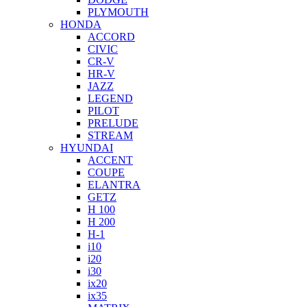
PLYMOUTH
HONDA
ACCORD
CIVIC
CR-V
HR-V
JAZZ
LEGEND
PILOT
PRELUDE
STREAM
HYUNDAI
ACCENT
COUPE
ELANTRA
GETZ
H 100
H 200
H-1
i10
i20
i30
ix20
ix35