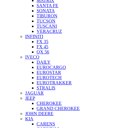
MATRIX
SANTA FE
SONATA
TIBURON
TUCSON
TUSCANI
VERACRUZ
INFINITI
FX 35
FX 45
QX 56
IVECO
DAILY
EUROCARGO
EUROSTAR
EUROTECH
EUROTRAKKER
STRALIS
JAGUAR
JEEP
CHEROKEE
GRAND CHEROKEE
JOHN DEERE
KIA
CARENS