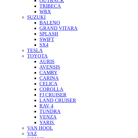
OUTBACK
TRIBECA
WRX
SUZUKI
BALENO
GRAND VITARA
SPLASH
SWIFT
SX4
TESLA
TOYOTA
AURIS
AVENSIS
CAMRY
CARINA
CELICA
COROLLA
FJ CRUISER
LAND CRUISER
RAV 4
TUNDRA
VENZA
YARIS
VAN HOOL
VAZ