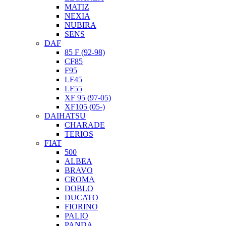
MATIZ
NEXIA
NUBIRA
SENS
DAF
85 F (92-98)
CF85
F95
LF45
LF55
XF 95 (97-05)
XF105 (05-)
DAIHATSU
CHARADE
TERIOS
FIAT
500
ALBEA
BRAVO
CROMA
DOBLO
DUCATO
FIORINO
PALIO
PANDA