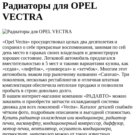
Радиаторы для OPEL
VECTRA
«Opel Vectra» просуществовал целых два десятилетия и
сохранил о себе прекрасные воспоминания, занимая по сей
день место в гаражах своих владельцев и демонстрируя
хорошее состояние. Легковой автомобиль предлагался
вместительностью в 5 мест и такими вариантами кузова, как
«седан», «лифтбэк», «универсал» и «хетчбэк». Многим этот
автомобиль знаком пор рыночному названию «Caravan». Три
поколения, несколько рестайлингов и отличная штатная
комплектация обеспечила неплохие продажи и позволили
пробыть в строю довольно долго.
В нашем интернет-магазине компании «РАДАВТО» можно
заказать
и приобрести запчасти охлаждающей системы
движка для всех поколений «Vectra». Каталог деталей снабжён
чётким фото, подробным описанием и выгодной стоимостью.
Купить радиатор охлаждения или кондиционера, радиатор
печки, вискомуфту, кондиционерный компрессор, диффузор,
мотор печки, вентилятор, осушитель кондиционера,
термостат, интеркулер
можно от таких известных