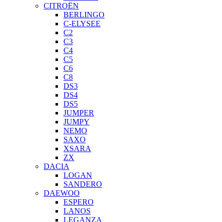
CITROËN
BERLINGO
C-ELYSEE
C2
C3
C4
C5
C6
C8
DS3
DS4
DS5
JUMPER
JUMPY
NEMO
SAXO
XSARA
ZX
DACIA
LOGAN
SANDERO
DAEWOO
ESPERO
LANOS
LEGANZA