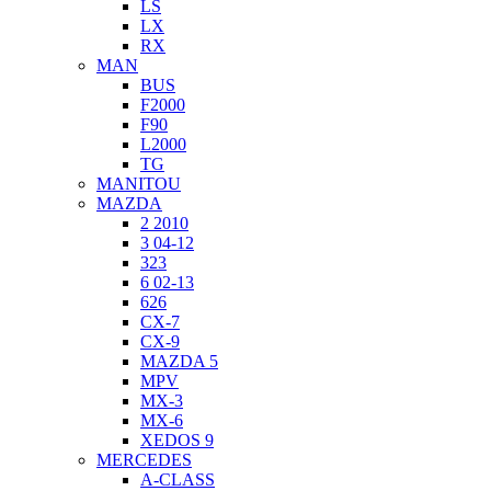
LS
LX
RX
MAN
BUS
F2000
F90
L2000
TG
MANITOU
MAZDA
2 2010
3 04-12
323
6 02-13
626
CX-7
CX-9
MAZDA 5
MPV
MX-3
MX-6
XEDOS 9
MERCEDES
A-CLASS