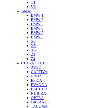
TT
V8
BMW
BMW 1
BMW 3
BMW 5
BMW 6
BMW 7
BMW 8
X3
X5
X6
Z3
Z4
CHEVROLET
AVEO
CAPTIVA
CRUZE
EPICA
EVANDA
LACETTI
NUBIRA
OPTRA
ORLANDO
TACUMA