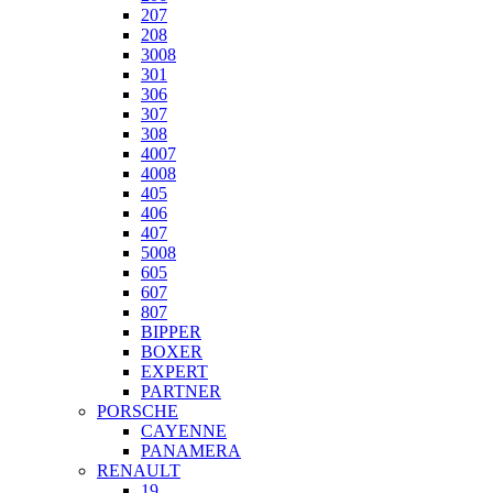
207
208
3008
301
306
307
308
4007
4008
405
406
407
5008
605
607
807
BIPPER
BOXER
EXPERT
PARTNER
PORSCHE
CAYENNE
PANAMERA
RENAULT
19