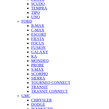
SCUDO
TEMPRA
TIPO
UNO
FORD
B-MAX
C-MAX
ESCORT
FIESTA
FOCUS
FUSION
GALAXY
KA
MONDEO
PROBE
S-MAX
SCORPIO
SIERRA
TOURNEO CONNECT
TRANSIT
TRANSIT CONNECT
GMC
CHRYSLER
DODGE
PLYMOUTH