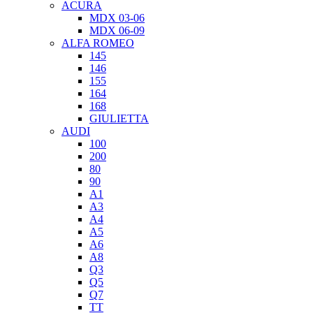
ACURA
MDX 03-06
MDX 06-09
ALFA ROMEO
145
146
155
164
168
GIULIETTA
AUDI
100
200
80
90
A1
A3
A4
A5
A6
A8
Q3
Q5
Q7
TT