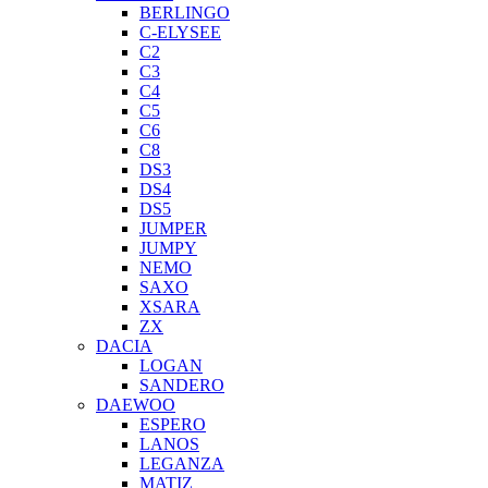
BERLINGO
C-ELYSEE
C2
C3
C4
C5
C6
C8
DS3
DS4
DS5
JUMPER
JUMPY
NEMO
SAXO
XSARA
ZX
DACIA
LOGAN
SANDERO
DAEWOO
ESPERO
LANOS
LEGANZA
MATIZ