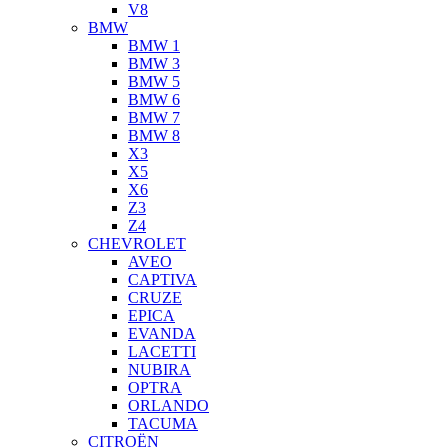
V8
BMW
BMW 1
BMW 3
BMW 5
BMW 6
BMW 7
BMW 8
X3
X5
X6
Z3
Z4
CHEVROLET
AVEO
CAPTIVA
CRUZE
EPICA
EVANDA
LACETTI
NUBIRA
OPTRA
ORLANDO
TACUMA
CITROËN