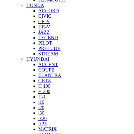
HONDA
ACCORD
CIVIC
CR-V
HR-V
JAZZ
LEGEND
PILOT
PRELUDE
STREAM
HYUNDAI
ACCENT
COUPE
ELANTRA
GETZ
H 100
H 200
H-1
i10
i20
i30
ix20
ix35
MATRIX