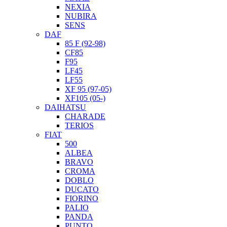
NEXIA
NUBIRA
SENS
DAF
85 F (92-98)
CF85
F95
LF45
LF55
XF 95 (97-05)
XF105 (05-)
DAIHATSU
CHARADE
TERIOS
FIAT
500
ALBEA
BRAVO
CROMA
DOBLO
DUCATO
FIORINO
PALIO
PANDA
PUNTO