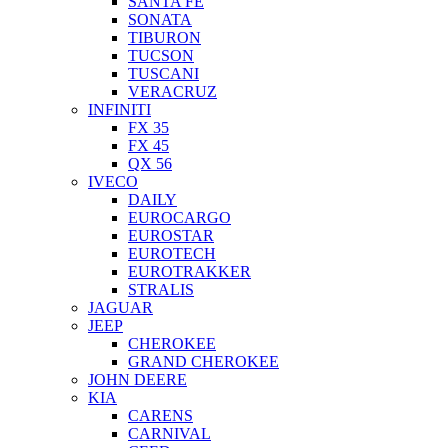
SANTA FE
SONATA
TIBURON
TUCSON
TUSCANI
VERACRUZ
INFINITI
FX 35
FX 45
QX 56
IVECO
DAILY
EUROCARGO
EUROSTAR
EUROTECH
EUROTRAKKER
STRALIS
JAGUAR
JEEP
CHEROKEE
GRAND CHEROKEE
JOHN DEERE
KIA
CARENS
CARNIVAL