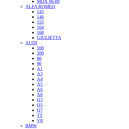
MDX 06-09
ALFA ROMEO
145
146
155
164
168
GIULIETTA
AUDI
100
200
80
90
A1
A3
A4
A5
A6
A8
Q3
Q5
Q7
TT
V8
BMW