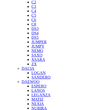
C2
C3
C4
C5
C6
C8
DS3
DS4
DS5
JUMPER
JUMPY
NEMO
SAXO
XSARA
ZX
DACIA
LOGAN
SANDERO
DAEWOO
ESPERO
LANOS
LEGANZA
MATIZ
NEXIA
NUBIRA