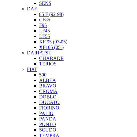
SENS
DAF
85 F (92-98)
CF85
F95
LF45
LF55
XF 95 (97-05)
XF105 (05-)
DAIHATSU
CHARADE
TERIOS
FIAT
500
ALBEA
BRAVO
CROMA
DOBLO
DUCATO
FIORINO
PALIO
PANDA
PUNTO
SCUDO
TEMPRA