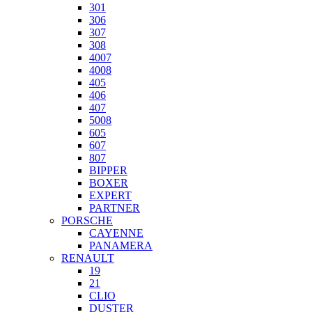
301
306
307
308
4007
4008
405
406
407
5008
605
607
807
BIPPER
BOXER
EXPERT
PARTNER
PORSCHE
CAYENNE
PANAMERA
RENAULT
19
21
CLIO
DUSTER