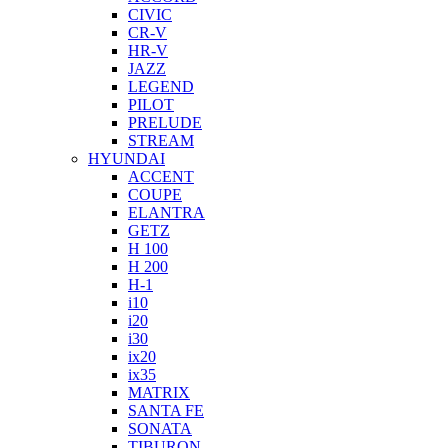
CIVIC
CR-V
HR-V
JAZZ
LEGEND
PILOT
PRELUDE
STREAM
HYUNDAI
ACCENT
COUPE
ELANTRA
GETZ
H 100
H 200
H-1
i10
i20
i30
ix20
ix35
MATRIX
SANTA FE
SONATA
TIBURON