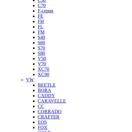
C30
C70
F-серия
FE
FH
FL
FM
S40
S60
S70
S80
V50
V70
XC70
XC90
VW
BEETLE
BORA
CADDY
CARAVELLE
CC
CORRADO
CRAFTER
EOS
FOX