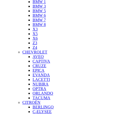
BMW 1
BMW 3
BMW 5
BMW 6
BMW 7
BMW 8
X3
X5
X6
Z3
Z4
CHEVROLET
AVEO
CAPTIVA
CRUZE
EPICA
EVANDA
LACETTI
NUBIRA
OPTRA
ORLANDO
TACUMA
CITROËN
BERLINGO
C-ELYSEE