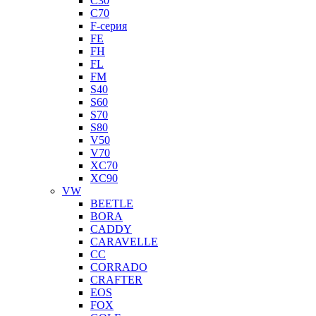
C30
C70
F-серия
FE
FH
FL
FM
S40
S60
S70
S80
V50
V70
XC70
XC90
VW
BEETLE
BORA
CADDY
CARAVELLE
CC
CORRADO
CRAFTER
EOS
FOX