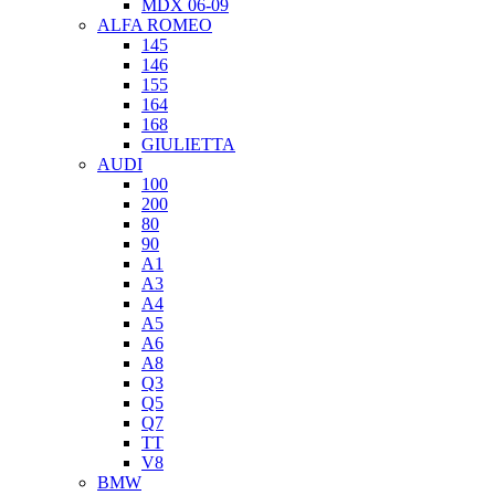
MDX 06-09
ALFA ROMEO
145
146
155
164
168
GIULIETTA
AUDI
100
200
80
90
A1
A3
A4
A5
A6
A8
Q3
Q5
Q7
TT
V8
BMW