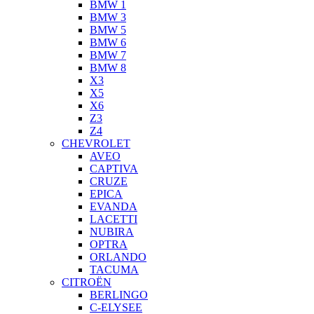
BMW 1
BMW 3
BMW 5
BMW 6
BMW 7
BMW 8
X3
X5
X6
Z3
Z4
CHEVROLET
AVEO
CAPTIVA
CRUZE
EPICA
EVANDA
LACETTI
NUBIRA
OPTRA
ORLANDO
TACUMA
CITROËN
BERLINGO
C-ELYSEE