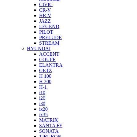
CIVIC
CR-V
HR-V
JAZZ
LEGEND
PILOT
PRELUDE
STREAM
HYUNDAI
ACCENT
COUPE
ELANTRA
GETZ
H 100
H 200
H-1
i10
i20
i30
ix20
ix35
MATRIX
SANTA FE
SONATA
TIBURON