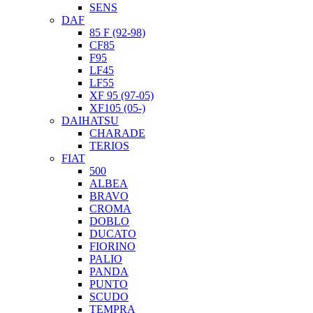
SENS
DAF
85 F (92-98)
CF85
F95
LF45
LF55
XF 95 (97-05)
XF105 (05-)
DAIHATSU
CHARADE
TERIOS
FIAT
500
ALBEA
BRAVO
CROMA
DOBLO
DUCATO
FIORINO
PALIO
PANDA
PUNTO
SCUDO
TEMPRA