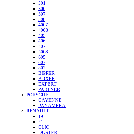
301
306
307
308
4007
4008
405
406
407
5008
605
607
807
BIPPER
BOXER
EXPERT
PARTNER
PORSCHE
CAYENNE
PANAMERA
RENAULT
19
21
CLIO
DUSTER