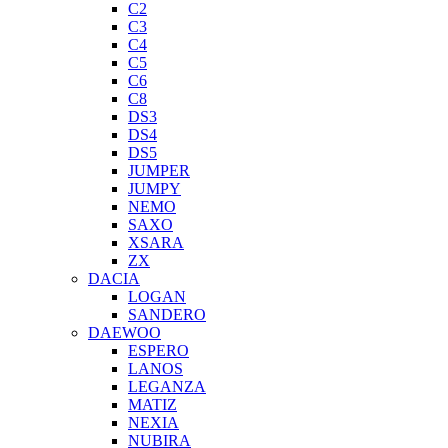
C2
C3
C4
C5
C6
C8
DS3
DS4
DS5
JUMPER
JUMPY
NEMO
SAXO
XSARA
ZX
DACIA
LOGAN
SANDERO
DAEWOO
ESPERO
LANOS
LEGANZA
MATIZ
NEXIA
NUBIRA