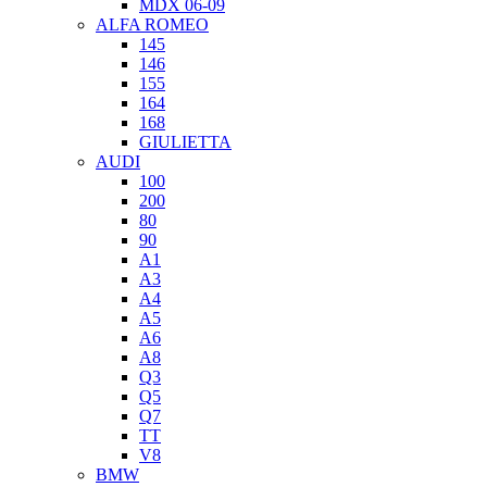
MDX 06-09
ALFA ROMEO
145
146
155
164
168
GIULIETTA
AUDI
100
200
80
90
A1
A3
A4
A5
A6
A8
Q3
Q5
Q7
TT
V8
BMW