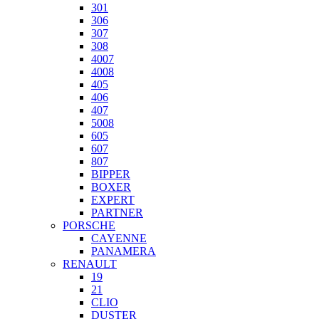
301
306
307
308
4007
4008
405
406
407
5008
605
607
807
BIPPER
BOXER
EXPERT
PARTNER
PORSCHE
CAYENNE
PANAMERA
RENAULT
19
21
CLIO
DUSTER