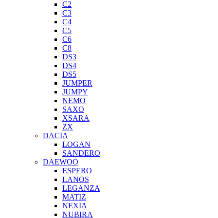
C2
C3
C4
C5
C6
C8
DS3
DS4
DS5
JUMPER
JUMPY
NEMO
SAXO
XSARA
ZX
DACIA
LOGAN
SANDERO
DAEWOO
ESPERO
LANOS
LEGANZA
MATIZ
NEXIA
NUBIRA