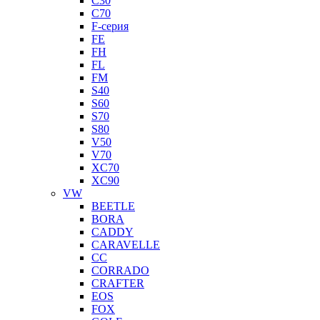
C30
C70
F-серия
FE
FH
FL
FM
S40
S60
S70
S80
V50
V70
XC70
XC90
VW
BEETLE
BORA
CADDY
CARAVELLE
CC
CORRADO
CRAFTER
EOS
FOX