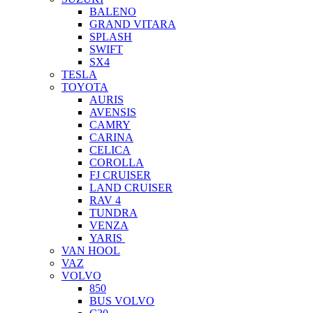
BALENO
GRAND VITARA
SPLASH
SWIFT
SX4
TESLA
TOYOTA
AURIS
AVENSIS
CAMRY
CARINA
CELICA
COROLLA
FJ CRUISER
LAND CRUISER
RAV 4
TUNDRA
VENZA
YARIS
VAN HOOL
VAZ
VOLVO
850
BUS VOLVO