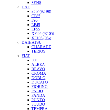
SENS
DAF
85 F (92-98)
CF85
F95
LF45
LF55
XF 95 (97-05)
XF105 (05-)
DAIHATSU
CHARADE
TERIOS
FIAT
500
ALBEA
BRAVO
CROMA
DOBLO
DUCATO
FIORINO
PALIO
PANDA
PUNTO
SCUDO
TEMPRA