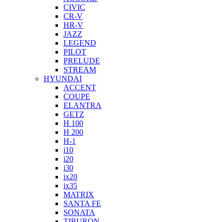
CIVIC
CR-V
HR-V
JAZZ
LEGEND
PILOT
PRELUDE
STREAM
HYUNDAI
ACCENT
COUPE
ELANTRA
GETZ
H 100
H 200
H-1
i10
i20
i30
ix20
ix35
MATRIX
SANTA FE
SONATA
TIBURON