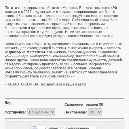
Пяти- и трёхдверные хэтчбеки от «Mercedes-Benz» относятся к «Эй-
классу» и в 2015 году вступили в возраст совершеннолетия. Взяв от
своих собратьев только лучшее, они претендуют на место в перечне
самых безопасных автомобилей в мире. Субкомпактный автомобиль
выпустил три поколения, которые снабжаются прекрасными
бензиновыми и дизельными агрегатами с системой «start/stop»,
сложным впрыском и турбонадувом. И все эти «жизненные
оставляющие» авто требуют ухода и своевременного техосмотра.
Наша компания «РАДАВТО» предлагает оригинальные и качественные
запчасти для охлаждающей системы. У нас можно выбрать и заказать
радиатор на Mercedes-Benz A-class
,
автокомпрессор, осушитель
кондиционера, интеркулер, кондиционер, расширительный бачок
и
многое другое. Наша цена адекватна предлагаемому качеству деталей
от надёжных мировых производителей.
Доставка
, посредством
курьерских служб, осуществляется во все регионы Украины.
Вовремя
купить радиатор
, значит избавиться от многих проблем и
сохранить двигатель в рабочем состоянии.
«RADAUTO.COM.UA» позаботится о вашем авто!
Вид:
Сравнения товаров (0)
Сортировка:
На странице: