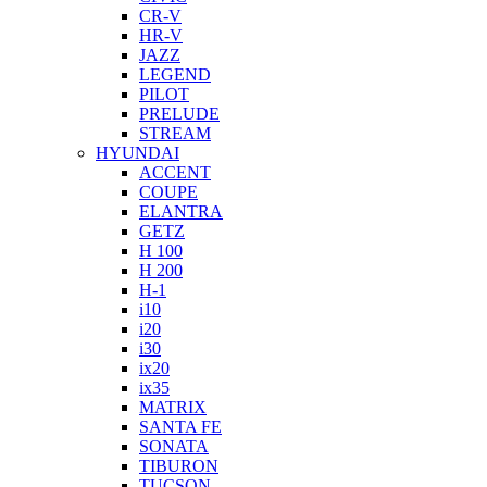
CR-V
HR-V
JAZZ
LEGEND
PILOT
PRELUDE
STREAM
HYUNDAI
ACCENT
COUPE
ELANTRA
GETZ
H 100
H 200
H-1
i10
i20
i30
ix20
ix35
MATRIX
SANTA FE
SONATA
TIBURON
TUCSON