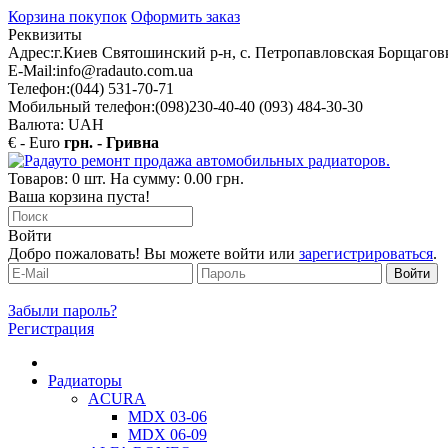
Корзина покупок
Оформить заказ
Реквизиты
Адрес:
г.Киев Святошинский р-н, с. Петропавловская Борщаговк
E-Mail:
info@radauto.com.ua
Телефон:
(044) 531-70-71
Мобильный телефон:
(098)230-40-40 (093) 484-30-30
Валюта: UAH
€ - Euro
грн. - Гривна
Товаров: 0 шт. На сумму: 0.00 грн.
Ваша корзина пуста!
Войти
Добро пожаловать! Вы можете войти или
зарегистрироваться
.
Забыли пароль?
Регистрация
Радиаторы
ACURA
MDX 03-06
MDX 06-09