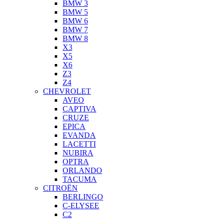
BMW 3
BMW 5
BMW 6
BMW 7
BMW 8
X3
X5
X6
Z3
Z4
CHEVROLET
AVEO
CAPTIVA
CRUZE
EPICA
EVANDA
LACETTI
NUBIRA
OPTRA
ORLANDO
TACUMA
CITROËN
BERLINGO
C-ELYSEE
C2