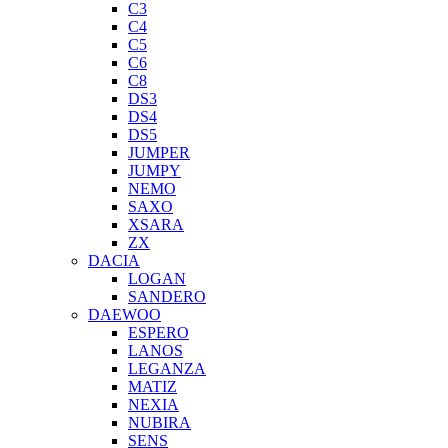
C3
C4
C5
C6
C8
DS3
DS4
DS5
JUMPER
JUMPY
NEMO
SAXO
XSARA
ZX
DACIA
LOGAN
SANDERO
DAEWOO
ESPERO
LANOS
LEGANZA
MATIZ
NEXIA
NUBIRA
SENS