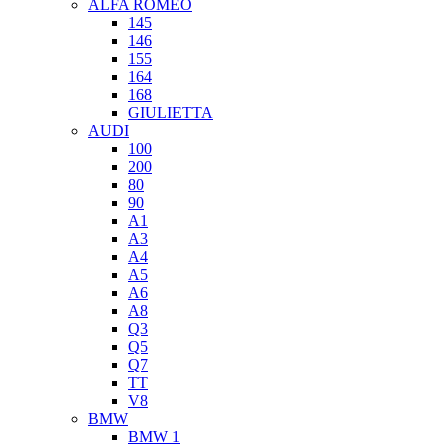
ALFA ROMEO
145
146
155
164
168
GIULIETTA
AUDI
100
200
80
90
A1
A3
A4
A5
A6
A8
Q3
Q5
Q7
TT
V8
BMW
BMW 1