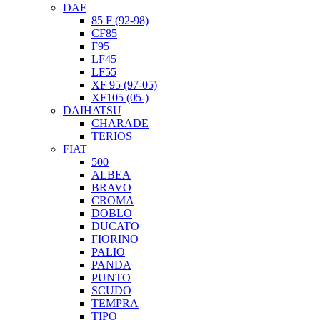
DAF
85 F (92-98)
CF85
F95
LF45
LF55
XF 95 (97-05)
XF105 (05-)
DAIHATSU
CHARADE
TERIOS
FIAT
500
ALBEA
BRAVO
CROMA
DOBLO
DUCATO
FIORINO
PALIO
PANDA
PUNTO
SCUDO
TEMPRA
TIPO