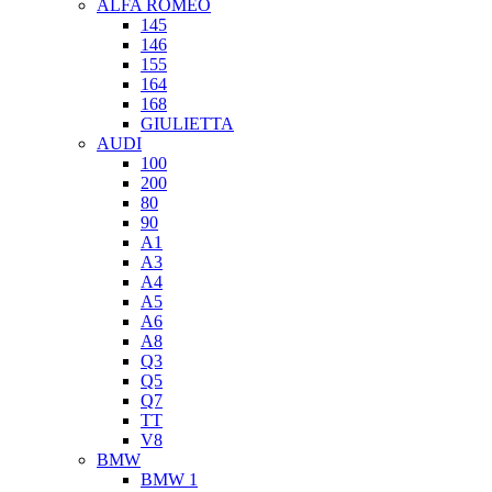
ALFA ROMEO
145
146
155
164
168
GIULIETTA
AUDI
100
200
80
90
A1
A3
A4
A5
A6
A8
Q3
Q5
Q7
TT
V8
BMW
BMW 1