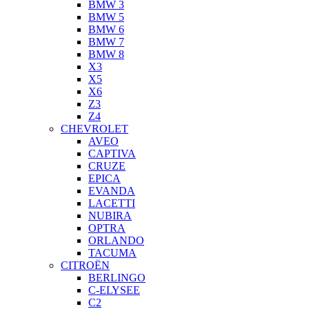
BMW 3
BMW 5
BMW 6
BMW 7
BMW 8
X3
X5
X6
Z3
Z4
CHEVROLET
AVEO
CAPTIVA
CRUZE
EPICA
EVANDA
LACETTI
NUBIRA
OPTRA
ORLANDO
TACUMA
CITROËN
BERLINGO
C-ELYSEE
C2