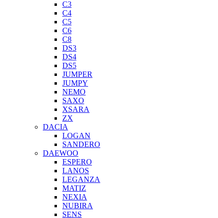
C3
C4
C5
C6
C8
DS3
DS4
DS5
JUMPER
JUMPY
NEMO
SAXO
XSARA
ZX
DACIA
LOGAN
SANDERO
DAEWOO
ESPERO
LANOS
LEGANZA
MATIZ
NEXIA
NUBIRA
SENS