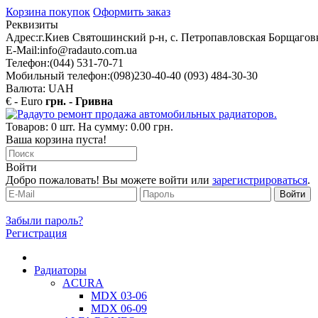
Корзина покупок
Оформить заказ
Реквизиты
Адрес:
г.Киев Святошинский р-н, с. Петропавловская Борщаговк
E-Mail:
info@radauto.com.ua
Телефон:
(044) 531-70-71
Мобильный телефон:
(098)230-40-40 (093) 484-30-30
Валюта: UAH
€ - Euro
грн. - Гривна
Товаров: 0 шт. На сумму: 0.00 грн.
Ваша корзина пуста!
Войти
Добро пожаловать! Вы можете войти или
зарегистрироваться
.
Забыли пароль?
Регистрация
Радиаторы
ACURA
MDX 03-06
MDX 06-09