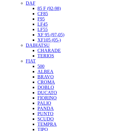
DAF
85 F (92-98)
CF85
F95
LF45
LF55
XF 95 (97-05)
XF105 (05-)
DAIHATSU
CHARADE
TERIOS
FIAT
500
ALBEA
BRAVO
CROMA
DOBLO
DUCATO
FIORINO
PALIO
PANDA
PUNTO
SCUDO
TEMPRA
TIPO