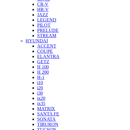
CR-V
HR-V
JAZZ
LEGEND
PILOT
PRELUDE
STREAM
HYUNDAI
ACCENT
COUPE
ELANTRA
GETZ
H 100
H 200
H-1
i10
i20
i30
ix20
ix35
MATRIX
SANTA FE
SONATA
TIBURON
TUCSON