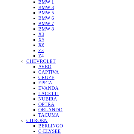
BMW 1
BMW 3
BMW 5
BMW 6
BMW 7
BMW 8
X3
X5
X6
Z3
Z4
CHEVROLET
AVEO
CAPTIVA
CRUZE
EPICA
EVANDA
LACETTI
NUBIRA
OPTRA
ORLANDO
TACUMA
CITROËN
BERLINGO
C-ELYSEE