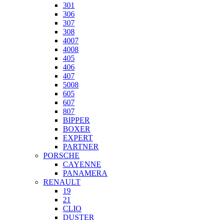
301
306
307
308
4007
4008
405
406
407
5008
605
607
807
BIPPER
BOXER
EXPERT
PARTNER
PORSCHE
CAYENNE
PANAMERA
RENAULT
19
21
CLIO
DUSTER