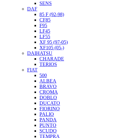
SENS
DAF
85 F (92-98)
CF85
F95
LF45
LF55
XF 95 (97-05)
XF105 (05-)
DAIHATSU
CHARADE
TERIOS
FIAT
500
ALBEA
BRAVO
CROMA
DOBLO
DUCATO
FIORINO
PALIO
PANDA
PUNTO
SCUDO
TEMPRA