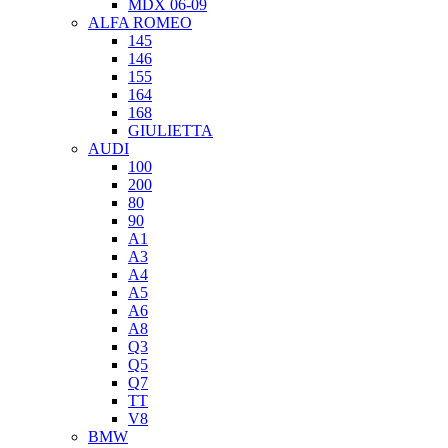
MDX 06-09
ALFA ROMEO
145
146
155
164
168
GIULIETTA
AUDI
100
200
80
90
A1
A3
A4
A5
A6
A8
Q3
Q5
Q7
TT
V8
BMW