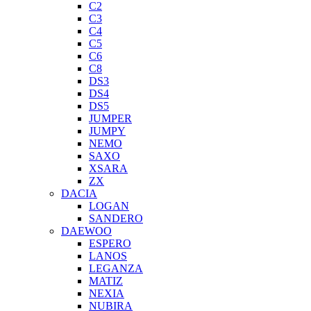
C2
C3
C4
C5
C6
C8
DS3
DS4
DS5
JUMPER
JUMPY
NEMO
SAXO
XSARA
ZX
DACIA
LOGAN
SANDERO
DAEWOO
ESPERO
LANOS
LEGANZA
MATIZ
NEXIA
NUBIRA