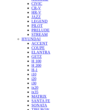
CIVIC
CR-V
HR-V
JAZZ
LEGEND
PILOT
PRELUDE
STREAM
HYUNDAI
ACCENT
COUPE
ELANTRA
GETZ
H 100
H 200
H-1
i10
i20
i30
ix20
ix35
MATRIX
SANTA FE
SONATA
TIBURON