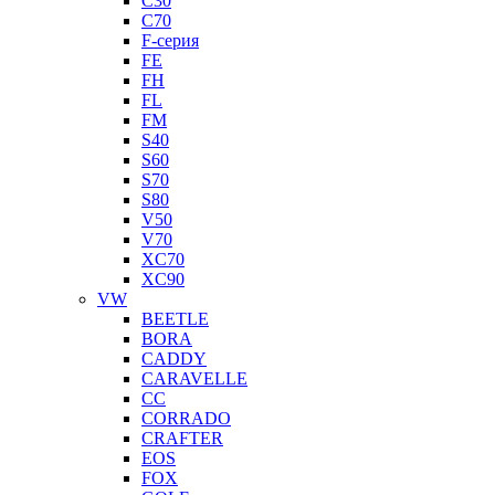
C30
C70
F-серия
FE
FH
FL
FM
S40
S60
S70
S80
V50
V70
XC70
XC90
VW
BEETLE
BORA
CADDY
CARAVELLE
CC
CORRADO
CRAFTER
EOS
FOX