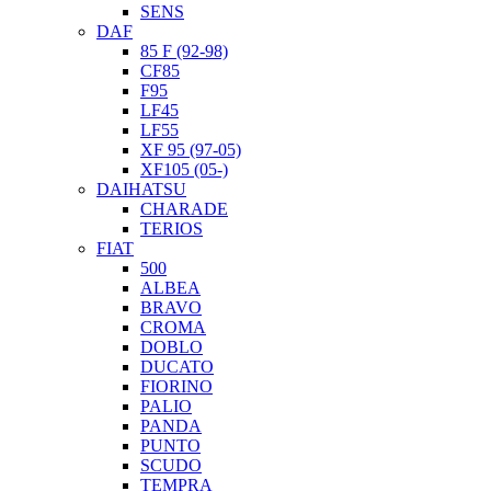
SENS
DAF
85 F (92-98)
CF85
F95
LF45
LF55
XF 95 (97-05)
XF105 (05-)
DAIHATSU
CHARADE
TERIOS
FIAT
500
ALBEA
BRAVO
CROMA
DOBLO
DUCATO
FIORINO
PALIO
PANDA
PUNTO
SCUDO
TEMPRA