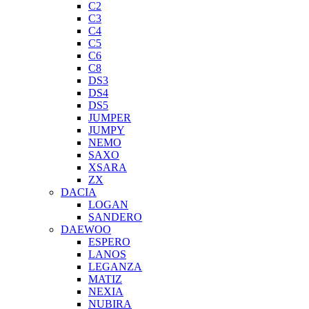
C2
C3
C4
C5
C6
C8
DS3
DS4
DS5
JUMPER
JUMPY
NEMO
SAXO
XSARA
ZX
DACIA
LOGAN
SANDERO
DAEWOO
ESPERO
LANOS
LEGANZA
MATIZ
NEXIA
NUBIRA