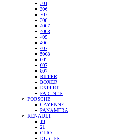
301
306
307
308
4007
4008
405
406
407
5008
605
607
807
BIPPER
BOXER
EXPERT
PARTNER
PORSCHE
CAYENNE
PANAMERA
RENAULT
19
21
CLIO
DUSTER