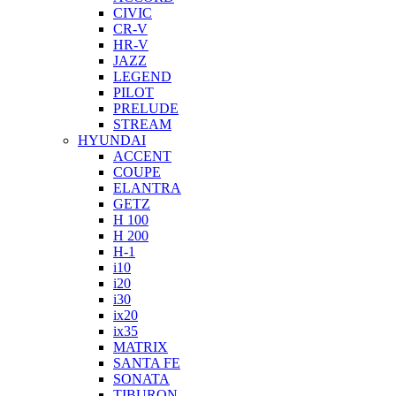
CIVIC
CR-V
HR-V
JAZZ
LEGEND
PILOT
PRELUDE
STREAM
HYUNDAI
ACCENT
COUPE
ELANTRA
GETZ
H 100
H 200
H-1
i10
i20
i30
ix20
ix35
MATRIX
SANTA FE
SONATA
TIBURON