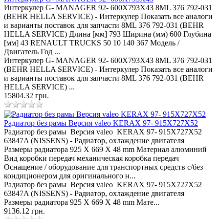
Интеркулер G- MANAGER 92- 600X793X43 8ML 376 792-031
(BEHR HELLA SERVICE) - Интеркулер Показать все аналоги
и варианты поставок для запчасти 8ML 376 792-031 (BEHR
HELLA SERVICE) Длина [мм] 793 Ширина (мм) 600 Глубина
[мм] 43 RENAULT TRUCKS 50 10 140 367 Модель /
Двигатель Год ...
Интеркулер G- MANAGER 92- 600X793X43 8ML 376 792-031
(BEHR HELLA SERVICE) - Интеркулер Показать все аналоги
и варианты поставок для запчасти 8ML 376 792-031 (BEHR
HELLA SERVICE) ...
15804.32 грн.
Радиатор без рамы Версия valeo KERAX 97- 915X727X52
Радиатор без рамы Версия valeo KERAX 97- 915X727X52
63847A (NISSENS) - Радиатор, охлаждение двигателя
Размеры радиатора 925 X 669 X 48 mm Материал алюминий
Вид коробки передач механическая коробка передач
Оснащение / оборудование для транспортных средств с/без
кондиционером для оригинального н...
Радиатор без рамы Версия valeo KERAX 97- 915X727X52
63847A (NISSENS) - Радиатор, охлаждение двигателя
Размеры радиатора 925 X 669 X 48 mm Мате...
9136.12 грн.