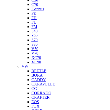
C30
C70
F-серия
FE
FH
FL
FM
S40
S60
S70
S80
V50
V70
XC70
XC90
VW
BEETLE
BORA
CADDY
CARAVELLE
CC
CORRADO
CRAFTER
EOS
FOX