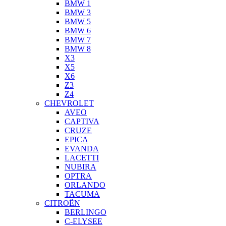
BMW 1
BMW 3
BMW 5
BMW 6
BMW 7
BMW 8
X3
X5
X6
Z3
Z4
CHEVROLET
AVEO
CAPTIVA
CRUZE
EPICA
EVANDA
LACETTI
NUBIRA
OPTRA
ORLANDO
TACUMA
CITROËN
BERLINGO
C-ELYSEE