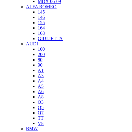
MDX 06-09
ALFA ROMEO
145
146
155
164
168
GIULIETTA
AUDI
100
200
80
90
A1
A3
A4
A5
A6
A8
Q3
Q5
Q7
TT
V8
BMW