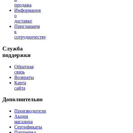
продажа
Информация
о
доставке
Приглашаем
к
сотрудничеству
Служба
поддержки
Обратная
связь
Возвраты
Карта
сайта
Дополнительно
Производители
Акции
магазина
Сертификаты
Партнерка