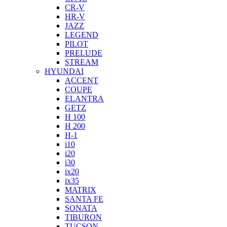
CR-V
HR-V
JAZZ
LEGEND
PILOT
PRELUDE
STREAM
HYUNDAI
ACCENT
COUPE
ELANTRA
GETZ
H 100
H 200
H-1
i10
i20
i30
ix20
ix35
MATRIX
SANTA FE
SONATA
TIBURON
TUCSON