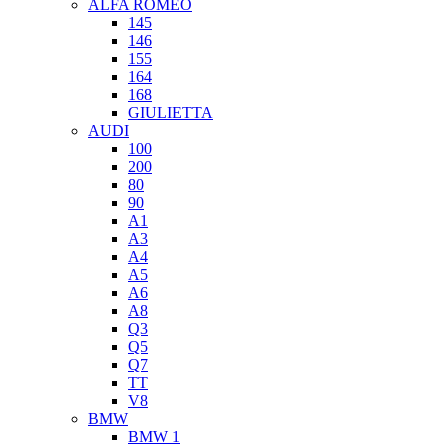
ALFA ROMEO
145
146
155
164
168
GIULIETTA
AUDI
100
200
80
90
A1
A3
A4
A5
A6
A8
Q3
Q5
Q7
TT
V8
BMW
BMW 1