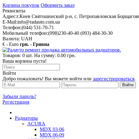
Корзина покупок
Оформить заказ
Реквизиты
Адрес:
г.Киев Святошинский р-н, с. Петропавловская Борщаговк
E-Mail:
info@radauto.com.ua
Телефон:
(044) 531-70-71
Мобильный телефон:
(098)230-40-40 (093) 484-30-30
Валюта: UAH
€ - Euro
грн. - Гривна
Товаров: 0 шт. На сумму: 0.00 грн.
Ваша корзина пуста!
Войти
Добро пожаловать! Вы можете войти или
зарегистрироваться
.
Забыли пароль?
Регистрация
Радиаторы
ACURA
MDX 03-06
MDX 06-09