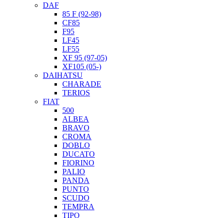
DAF
85 F (92-98)
CF85
F95
LF45
LF55
XF 95 (97-05)
XF105 (05-)
DAIHATSU
CHARADE
TERIOS
FIAT
500
ALBEA
BRAVO
CROMA
DOBLO
DUCATO
FIORINO
PALIO
PANDA
PUNTO
SCUDO
TEMPRA
TIPO