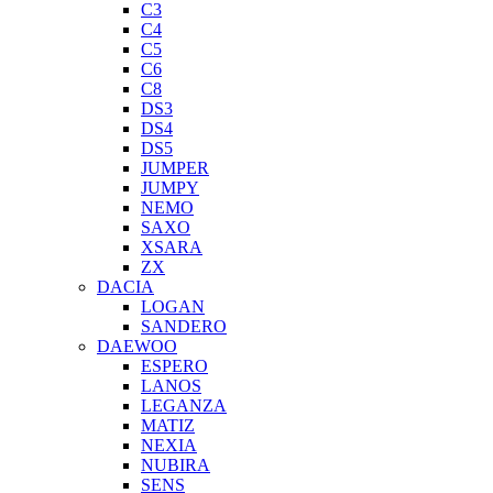
C3
C4
C5
C6
C8
DS3
DS4
DS5
JUMPER
JUMPY
NEMO
SAXO
XSARA
ZX
DACIA
LOGAN
SANDERO
DAEWOO
ESPERO
LANOS
LEGANZA
MATIZ
NEXIA
NUBIRA
SENS