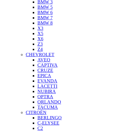
BMW 3
BMW 5
BMW 6
BMW 7
BMW 8
X3
X5
X6
Z3
Z4
CHEVROLET
AVEO
CAPTIVA
CRUZE
EPICA
EVANDA
LACETTI
NUBIRA
OPTRA
ORLANDO
TACUMA
CITROËN
BERLINGO
C-ELYSEE
C2