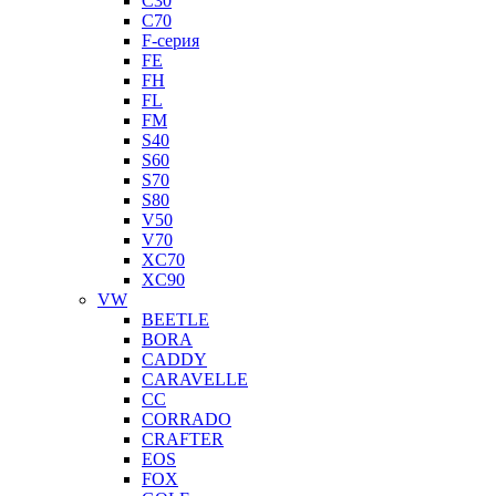
C30
C70
F-серия
FE
FH
FL
FM
S40
S60
S70
S80
V50
V70
XC70
XC90
VW
BEETLE
BORA
CADDY
CARAVELLE
CC
CORRADO
CRAFTER
EOS
FOX