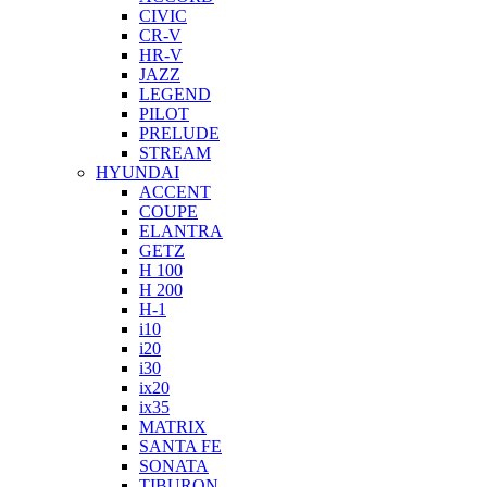
CIVIC
CR-V
HR-V
JAZZ
LEGEND
PILOT
PRELUDE
STREAM
HYUNDAI
ACCENT
COUPE
ELANTRA
GETZ
H 100
H 200
H-1
i10
i20
i30
ix20
ix35
MATRIX
SANTA FE
SONATA
TIBURON