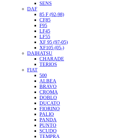
SENS
DAF
85 F (92-98)
CF85
F95
LF45
LF55
XF 95 (97-05)
XF105 (05-)
DAIHATSU
CHARADE
TERIOS
FIAT
500
ALBEA
BRAVO
CROMA
DOBLO
DUCATO
FIORINO
PALIO
PANDA
PUNTO
SCUDO
TEMPRA