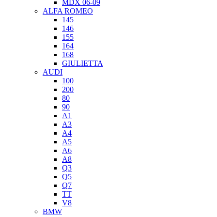
MDX 06-09
ALFA ROMEO
145
146
155
164
168
GIULIETTA
AUDI
100
200
80
90
A1
A3
A4
A5
A6
A8
Q3
Q5
Q7
TT
V8
BMW