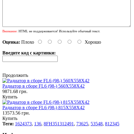
Внимание:
HTML не поддерживается! Используйте обычный текст.
Оценка:
Плохо
Хорошо
Введите код с картинки:
Продолжить
Радиатор в сборе FL6 (98-) 560X558X42
9871.68 грн.
Купить
Радиатор в сборе FL6 (98-) 815X558X42
13573.56 грн.
Купить
Теги:
1624373
,
136
,
8FH351312491
,
73625
,
53548
,
812345