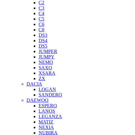
C2
C3
C4
C5
C6
C8
DS3
DS4
DS5
JUMPER
JUMPY
NEMO
SAXO
XSARA
ZX
DACIA
LOGAN
SANDERO
DAEWOO
ESPERO
LANOS
LEGANZA
MATIZ
NEXIA
NUBIRA