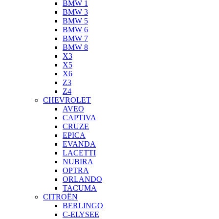
BMW 1
BMW 3
BMW 5
BMW 6
BMW 7
BMW 8
X3
X5
X6
Z3
Z4
CHEVROLET
AVEO
CAPTIVA
CRUZE
EPICA
EVANDA
LACETTI
NUBIRA
OPTRA
ORLANDO
TACUMA
CITROËN
BERLINGO
C-ELYSEE