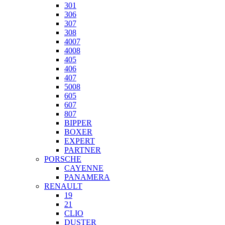
301
306
307
308
4007
4008
405
406
407
5008
605
607
807
BIPPER
BOXER
EXPERT
PARTNER
PORSCHE
CAYENNE
PANAMERA
RENAULT
19
21
CLIO
DUSTER