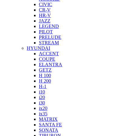
CIVIC
CR-V
HR-V
JAZZ
LEGEND
PILOT
PRELUDE
STREAM
HYUNDAI
ACCENT
COUPE
ELANTRA
GETZ
H 100
H 200
H-1
i10
i20
i30
ix20
ix35
MATRIX
SANTA FE
SONATA
TIBURON