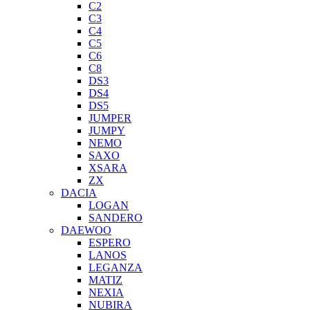
C2
C3
C4
C5
C6
C8
DS3
DS4
DS5
JUMPER
JUMPY
NEMO
SAXO
XSARA
ZX
DACIA
LOGAN
SANDERO
DAEWOO
ESPERO
LANOS
LEGANZA
MATIZ
NEXIA
NUBIRA