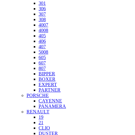
301
306
307
308
4007
4008
405
406
407
5008
605
607
807
BIPPER
BOXER
EXPERT
PARTNER
PORSCHE
CAYENNE
PANAMERA
RENAULT
19
21
CLIO
DUSTER