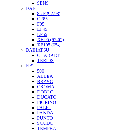
SENS
DAF
85 F (92-98)
CF85
F95
LF45
LF55
XF 95 (97-05)
XF105 (05-)
DAIHATSU
CHARADE
TERIOS
FIAT
500
ALBEA
BRAVO
CROMA
DOBLO
DUCATO
FIORINO
PALIO
PANDA
PUNTO
SCUDO
TEMPRA