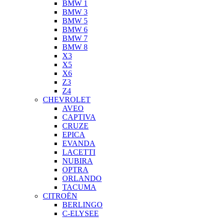
BMW 1
BMW 3
BMW 5
BMW 6
BMW 7
BMW 8
X3
X5
X6
Z3
Z4
CHEVROLET
AVEO
CAPTIVA
CRUZE
EPICA
EVANDA
LACETTI
NUBIRA
OPTRA
ORLANDO
TACUMA
CITROËN
BERLINGO
C-ELYSEE