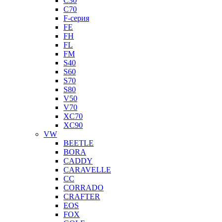
C30
C70
F-серия
FE
FH
FL
FM
S40
S60
S70
S80
V50
V70
XC70
XC90
VW
BEETLE
BORA
CADDY
CARAVELLE
CC
CORRADO
CRAFTER
EOS
FOX