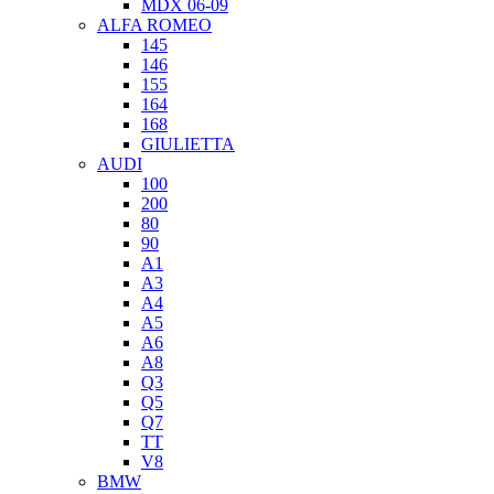
MDX 06-09
ALFA ROMEO
145
146
155
164
168
GIULIETTA
AUDI
100
200
80
90
A1
A3
A4
A5
A6
A8
Q3
Q5
Q7
TT
V8
BMW