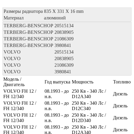
Размеры радиатора
835 X 331 X 16 mm
Материал
алюминий
TERBERG-BENSCHOP
20515134
TERBERG-BENSCHOP
20838905
TERBERG-BENSCHOP
21086309
TERBERG-BENSCHOP
3980841
VOLVO
20515134
VOLVO
20838905
VOLVO
21086309
VOLVO
3980841
Модель /
Год выпуска
Мощность
Топливо
Двигатель
VOLVO FH 12 /
08.1993 - до
250
Кв
- 340
Лс
/
Дизель
FH 12/340
н.в.
D12A340
VOLVO FH 12 /
08.1993 - до
250
Кв
- 340
Лс
/
Дизель
FH 12/340
н.в.
D12C340
VOLVO FH 12 /
08.1993 - до
250
Кв
- 340
Лс
/
Дизель
FH 12/340
н.в.
D12D340
VOLVO FH 12 /
08.1993 - до
250
Кв
- 340
Лс
/
Дизель
FH 12/340
н.в.
D12A340