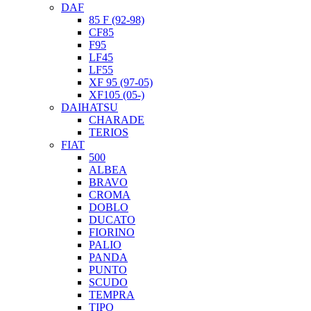
DAF
85 F (92-98)
CF85
F95
LF45
LF55
XF 95 (97-05)
XF105 (05-)
DAIHATSU
CHARADE
TERIOS
FIAT
500
ALBEA
BRAVO
CROMA
DOBLO
DUCATO
FIORINO
PALIO
PANDA
PUNTO
SCUDO
TEMPRA
TIPO