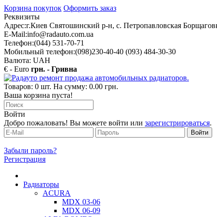
Корзина покупок
Оформить заказ
Реквизиты
Адрес:
г.Киев Святошинский р-н, с. Петропавловская Борщаговк
E-Mail:
info@radauto.com.ua
Телефон:
(044) 531-70-71
Мобильный телефон:
(098)230-40-40 (093) 484-30-30
Валюта: UAH
€ - Euro
грн. - Гривна
Товаров: 0 шт. На сумму: 0.00 грн.
Ваша корзина пуста!
Войти
Добро пожаловать! Вы можете войти или
зарегистрироваться
.
Забыли пароль?
Регистрация
Радиаторы
ACURA
MDX 03-06
MDX 06-09