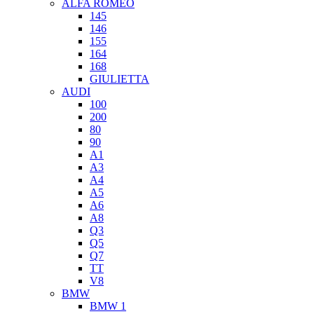
ALFA ROMEO
145
146
155
164
168
GIULIETTA
AUDI
100
200
80
90
A1
A3
A4
A5
A6
A8
Q3
Q5
Q7
TT
V8
BMW
BMW 1