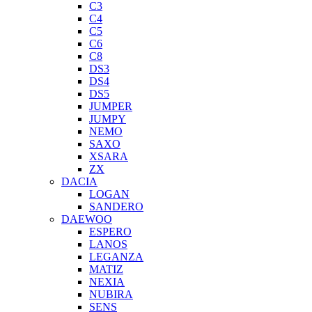
C3
C4
C5
C6
C8
DS3
DS4
DS5
JUMPER
JUMPY
NEMO
SAXO
XSARA
ZX
DACIA
LOGAN
SANDERO
DAEWOO
ESPERO
LANOS
LEGANZA
MATIZ
NEXIA
NUBIRA
SENS