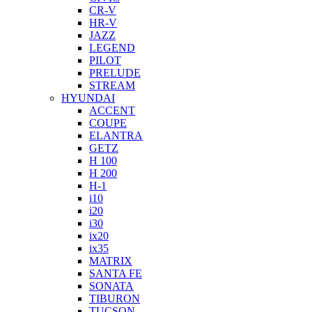
CR-V
HR-V
JAZZ
LEGEND
PILOT
PRELUDE
STREAM
HYUNDAI
ACCENT
COUPE
ELANTRA
GETZ
H 100
H 200
H-1
i10
i20
i30
ix20
ix35
MATRIX
SANTA FE
SONATA
TIBURON
TUCSON