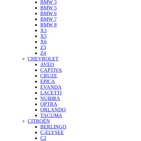
BMW 3
BMW 5
BMW 6
BMW 7
BMW 8
X3
X5
X6
Z3
Z4
CHEVROLET
AVEO
CAPTIVA
CRUZE
EPICA
EVANDA
LACETTI
NUBIRA
OPTRA
ORLANDO
TACUMA
CITROËN
BERLINGO
C-ELYSEE
C2