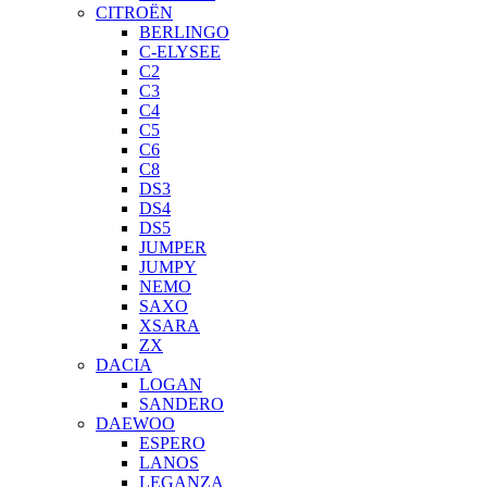
CITROËN
BERLINGO
C-ELYSEE
C2
C3
C4
C5
C6
C8
DS3
DS4
DS5
JUMPER
JUMPY
NEMO
SAXO
XSARA
ZX
DACIA
LOGAN
SANDERO
DAEWOO
ESPERO
LANOS
LEGANZA