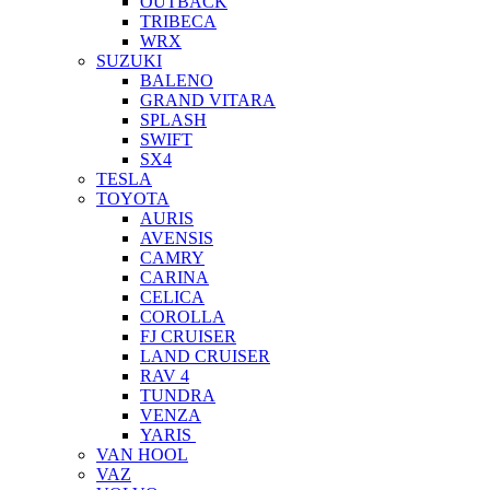
OUTBACK
TRIBECA
WRX
SUZUKI
BALENO
GRAND VITARA
SPLASH
SWIFT
SX4
TESLA
TOYOTA
AURIS
AVENSIS
CAMRY
CARINA
CELICA
COROLLA
FJ CRUISER
LAND CRUISER
RAV 4
TUNDRA
VENZA
YARIS
VAN HOOL
VAZ