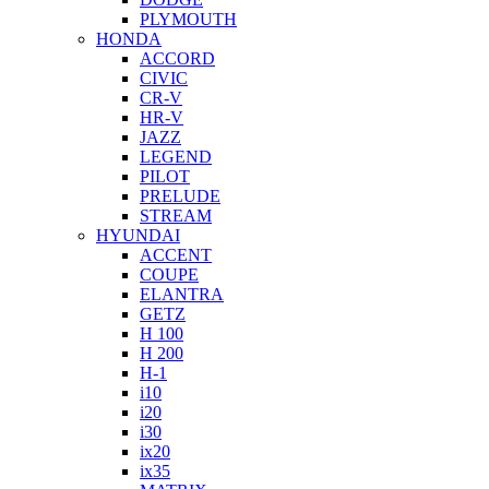
PLYMOUTH
HONDA
ACCORD
CIVIC
CR-V
HR-V
JAZZ
LEGEND
PILOT
PRELUDE
STREAM
HYUNDAI
ACCENT
COUPE
ELANTRA
GETZ
H 100
H 200
H-1
i10
i20
i30
ix20
ix35