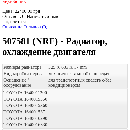
неудобство.
Цена: 22400.00 грн.
Отзывов: 0 Написать отзыв
Поделиться
Описание
Отзывов (0)
507581 (NRF) - Радиатор,
охлаждение двигателя
Размеры радиатора
325 X 685 X 17 mm
Вид коробки передач
механическая коробка передач
Оснащение /
для транспортных средств с/без
оборудование
кондиционером
TOYOTA
1640011200
TOYOTA
1640015350
TOYOTA
1640015360
TOYOTA
1640015371
TOYOTA
1640016290
TOYOTA
1640016330