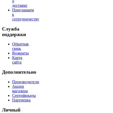
о
доставке
Приглашаем
к
сотрудничеству
Служба
поддержки
Обратная
связь
Возвраты
Карта
сайта
Дополнительно
Производители
Акции
магазина
Сертификаты
Партнерка
Личный