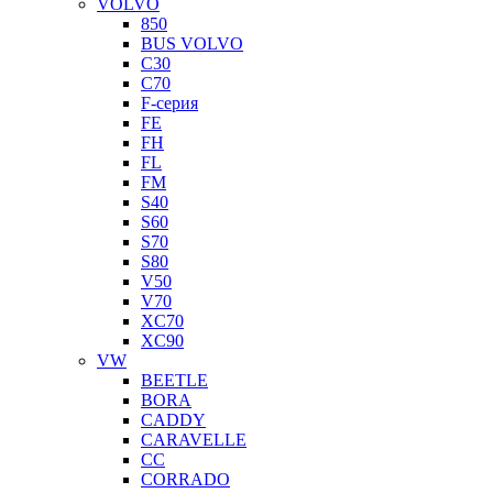
VOLVO
850
BUS VOLVO
C30
C70
F-серия
FE
FH
FL
FM
S40
S60
S70
S80
V50
V70
XC70
XC90
VW
BEETLE
BORA
CADDY
CARAVELLE
CC
CORRADO