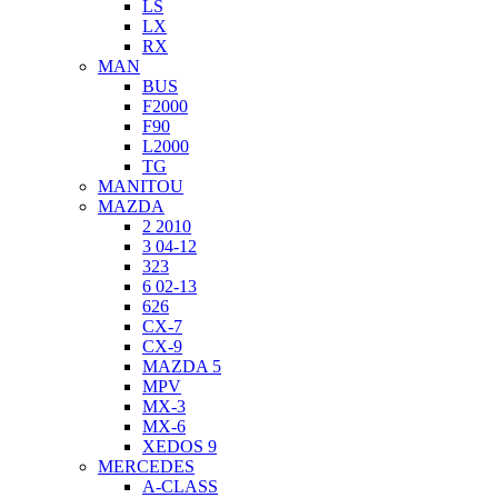
LS
LX
RX
MAN
BUS
F2000
F90
L2000
TG
MANITOU
MAZDA
2 2010
3 04-12
323
6 02-13
626
CX-7
CX-9
MAZDA 5
MPV
MX-3
MX-6
XEDOS 9
MERCEDES
A-CLASS