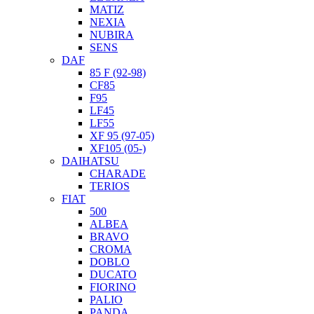
MATIZ
NEXIA
NUBIRA
SENS
DAF
85 F (92-98)
CF85
F95
LF45
LF55
XF 95 (97-05)
XF105 (05-)
DAIHATSU
CHARADE
TERIOS
FIAT
500
ALBEA
BRAVO
CROMA
DOBLO
DUCATO
FIORINO
PALIO
PANDA