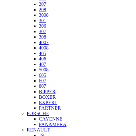
207
208
3008
301
306
307
308
4007
4008
405
406
407
5008
605
607
807
BIPPER
BOXER
EXPERT
PARTNER
PORSCHE
CAYENNE
PANAMERA
RENAULT
19