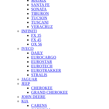
MATRIX
SANTA FE
SONATA
TIBURON
TUCSON
TUSCANI
VERACRUZ
INFINITI
FX 35
FX 45
QX 56
IVECO
DAILY
EUROCARGO
EUROSTAR
EUROTECH
EUROTRAKKER
STRALIS
JAGUAR
JEEP
CHEROKEE
GRAND CHEROKEE
JOHN DEERE
KIA
CARENS