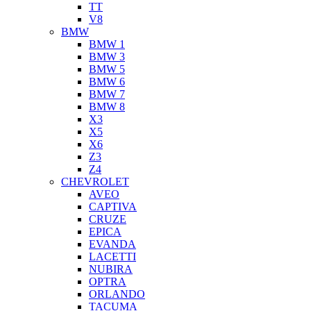
TT
V8
BMW
BMW 1
BMW 3
BMW 5
BMW 6
BMW 7
BMW 8
X3
X5
X6
Z3
Z4
CHEVROLET
AVEO
CAPTIVA
CRUZE
EPICA
EVANDA
LACETTI
NUBIRA
OPTRA
ORLANDO
TACUMA