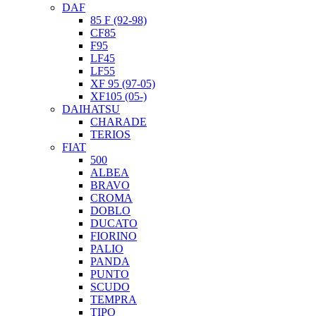
DAF
85 F (92-98)
CF85
F95
LF45
LF55
XF 95 (97-05)
XF105 (05-)
DAIHATSU
CHARADE
TERIOS
FIAT
500
ALBEA
BRAVO
CROMA
DOBLO
DUCATO
FIORINO
PALIO
PANDA
PUNTO
SCUDO
TEMPRA
TIPO