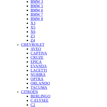
BMW 3
BMW 5
BMW 6
BMW 7
BMW 8
X3
X5
X6
Z3
Z4
CHEVROLET
AVEO
CAPTIVA
CRUZE
EPICA
EVANDA
LACETTI
NUBIRA
OPTRA
ORLANDO
TACUMA
CITROËN
BERLINGO
C-ELYSEE
C2