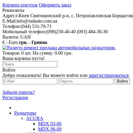
Корзина покупок
Оформить заказ
Реквизиты
Адрес:
г.Киев Святошинский р-н, с. Петропавловская Борщаговк
E-Mail:
info@radauto.com.ua
Телефон:
(044) 531-70-71
Мобильный телефон:
(098)230-40-40 (093) 484-30-30
Валюта: UAH
€ - Euro
грн. - Гривна
Товаров: 0 шт. На сумму: 0.00 грн.
Ваша корзина пуста!
Войти
Добро пожаловать! Вы можете войти или
зарегистрироваться
.
Забыли пароль?
Регистрация
Радиаторы
ACURA
MDX 03-06
MDX 06-09