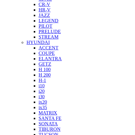
CR-V
HR-V
JAZZ
LEGEND
PILOT
PRELUDE
STREAM
HYUNDAI
ACCENT
COUPE
ELANTRA
GETZ
H 100
H 200
H-1
i10
i20
i30
ix20
ix35
MATRIX
SANTA FE
SONATA
TIBURON
TUCSON