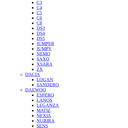
C3
C4
C5
C6
C8
DS3
DS4
DS5
JUMPER
JUMPY
NEMO
SAXO
XSARA
ZX
DACIA
LOGAN
SANDERO
DAEWOO
ESPERO
LANOS
LEGANZA
MATIZ
NEXIA
NUBIRA
SENS