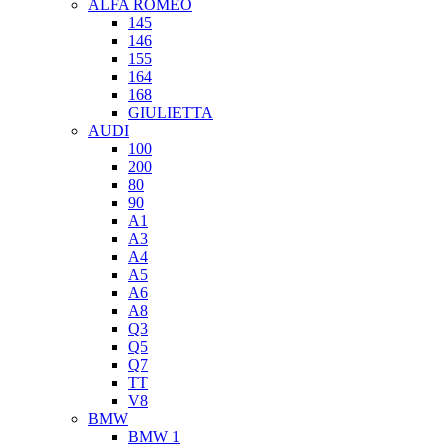
ALFA ROMEO
145
146
155
164
168
GIULIETTA
AUDI
100
200
80
90
A1
A3
A4
A5
A6
A8
Q3
Q5
Q7
TT
V8
BMW
BMW 1