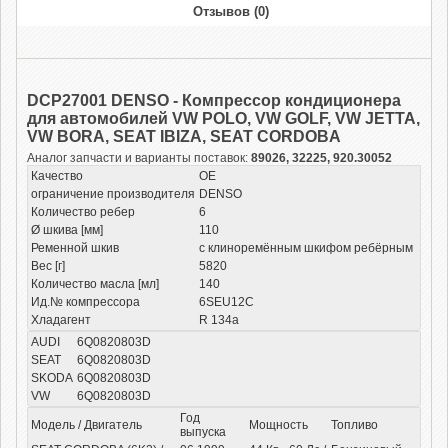
Отзывов (0)
DCP27001 DENSO - Компрессор кондиционера
для автомобилей VW POLO, VW GOLF, VW JETTA,
VW BORA, SEAT IBIZA, SEAT CORDOBA
Аналог запчасти и варианты поставок:
89026, 32225, 920.30052
Качество
OE
ограничение производителя
DENSO
Количество ребер
6
Ø шкива [мм]
110
Ременной шкив
с клиноремённым шкифом ребёрным
Вес [г]
5820
Количество масла [мл]
140
Ид.№ компрессора
6SEU12C
Хладагент
R 134a
AUDI
6Q0820803D
SEAT
6Q0820803D
SKODA
6Q0820803D
VW
6Q0820803D
Год
Модель / Двигатель
Мощность
Топливо
выпуска