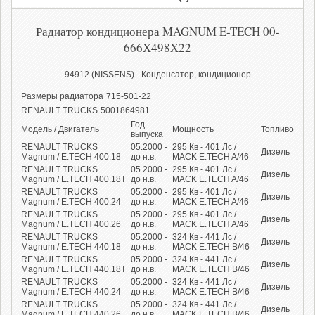
Радиатор кондиционера MAGNUM E-TECH 00-
666X498X22
94912 (NISSENS) - Конденсатор, кондиционер
Размеры радиатора
715-501-22
RENAULT TRUCKS
5001864981
Год
Модель / Двигатель
Мощность
Топливо
выпуска
RENAULT TRUCKS
05.2000 -
295
Кв
- 401
Лс
/
Дизель
Magnum / E.TECH 400.18
до н.в.
MACK E.TECH A/46
RENAULT TRUCKS
05.2000 -
295
Кв
- 401
Лс
/
Дизель
Magnum / E.TECH 400.18T
до н.в.
MACK E.TECH A/46
RENAULT TRUCKS
05.2000 -
295
Кв
- 401
Лс
/
Дизель
Magnum / E.TECH 400.24
до н.в.
MACK E.TECH A/46
RENAULT TRUCKS
05.2000 -
295
Кв
- 401
Лс
/
Дизель
Magnum / E.TECH 400.26
до н.в.
MACK E.TECH A/46
RENAULT TRUCKS
05.2000 -
324
Кв
- 441
Лс
/
Дизель
Magnum / E.TECH 440.18
до н.в.
MACK E.TECH B/46
RENAULT TRUCKS
05.2000 -
324
Кв
- 441
Лс
/
Дизель
Magnum / E.TECH 440.18T
до н.в.
MACK E.TECH B/46
RENAULT TRUCKS
05.2000 -
324
Кв
- 441
Лс
/
Дизель
Magnum / E.TECH 440.24
до н.в.
MACK E.TECH B/46
RENAULT TRUCKS
05.2000 -
324
Кв
- 441
Лс
/
Дизель
Magnum / E.TECH 440.26
до н.в.
MACK E.TECH B/46