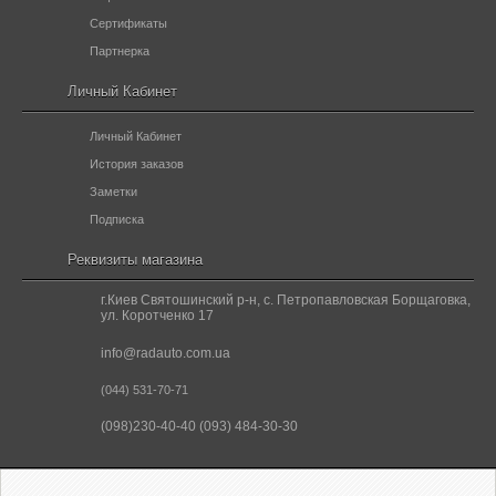
Сертификаты
Партнерка
Личный Кабинет
Личный Кабинет
История заказов
Заметки
Подписка
Реквизиты магазина
г.Киев Святошинский р-н, с. Петропавловская Борщаговка,
ул. Коротченко 17
info@radauto.com.ua
(044) 531-70-71
(098)230-40-40 (093) 484-30-30