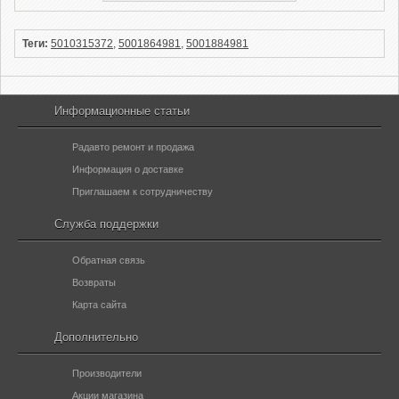
Теги:
5010315372
,
5001864981
,
5001884981
Информационные статьи
Радавто ремонт и продажа
Информация о доставке
Приглашаем к сотрудничеству
Служба поддержки
Обратная связь
Возвраты
Карта сайта
Дополнительно
Производители
Акции магазина