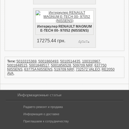
Интеркулер RENAULT MAGNUM
E-TECH 00- 97052 (NISSENS)
17275.44 грн.
Купить
Теги:
5010315369
,
5001860493
,
5010514435
,
100310967
,
5001848515
,
5001848517
,
5001856528
,
509709 NRF
,
637750
NISSENS
,
63775A NISSENS
,
519709 NRF
,
732572 VALEO
,
RE2050
AVA
,
Информационные статьи
Радавто ремонт и продажа
Информация о доставке
Приглашаем к сотрудничеству