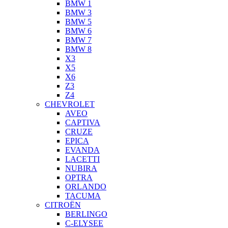
BMW 1
BMW 3
BMW 5
BMW 6
BMW 7
BMW 8
X3
X5
X6
Z3
Z4
CHEVROLET
AVEO
CAPTIVA
CRUZE
EPICA
EVANDA
LACETTI
NUBIRA
OPTRA
ORLANDO
TACUMA
CITROËN
BERLINGO
C-ELYSEE