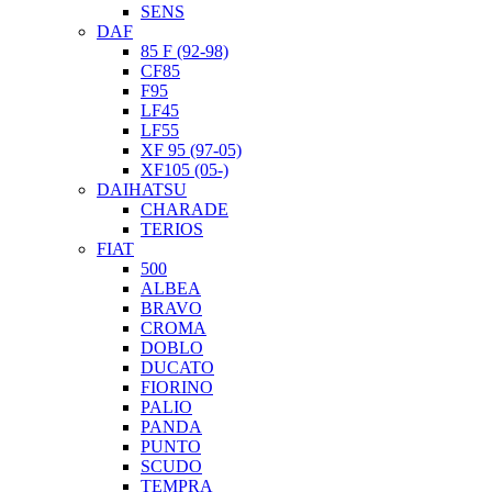
SENS
DAF
85 F (92-98)
CF85
F95
LF45
LF55
XF 95 (97-05)
XF105 (05-)
DAIHATSU
CHARADE
TERIOS
FIAT
500
ALBEA
BRAVO
CROMA
DOBLO
DUCATO
FIORINO
PALIO
PANDA
PUNTO
SCUDO
TEMPRA