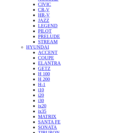
CIVIC
CR-V
HR-V
JAZZ
LEGEND
PILOT
PRELUDE
STREAM
HYUNDAI
ACCENT
COUPE
ELANTRA
GETZ
H 100
H 200
H-1
i10
i20
i30
ix20
ix35
MATRIX
SANTA FE
SONATA
TIBURON