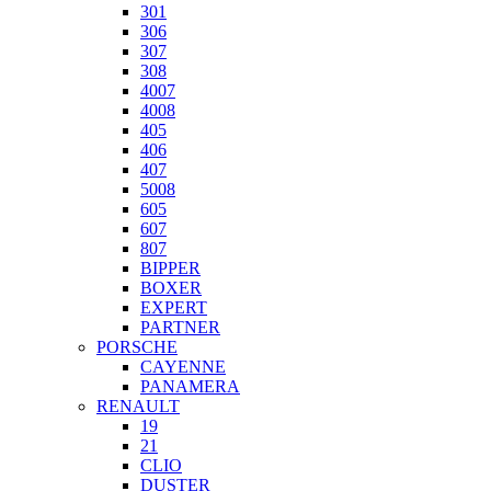
301
306
307
308
4007
4008
405
406
407
5008
605
607
807
BIPPER
BOXER
EXPERT
PARTNER
PORSCHE
CAYENNE
PANAMERA
RENAULT
19
21
CLIO
DUSTER