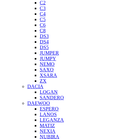
C2
C3
C4
C5
C6
C8
DS3
DS4
DS5
JUMPER
JUMPY
NEMO
SAXO
XSARA
ZX
DACIA
LOGAN
SANDERO
DAEWOO
ESPERO
LANOS
LEGANZA
MATIZ
NEXIA
NUBIRA