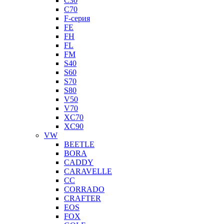
C30
C70
F-серия
FE
FH
FL
FM
S40
S60
S70
S80
V50
V70
XC70
XC90
VW
BEETLE
BORA
CADDY
CARAVELLE
CC
CORRADO
CRAFTER
EOS
FOX