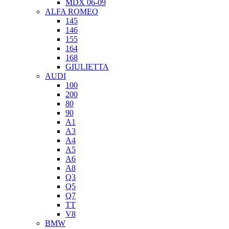
MDX 06-09
ALFA ROMEO
145
146
155
164
168
GIULIETTA
AUDI
100
200
80
90
A1
A3
A4
A5
A6
A8
Q3
Q5
Q7
TT
V8
BMW