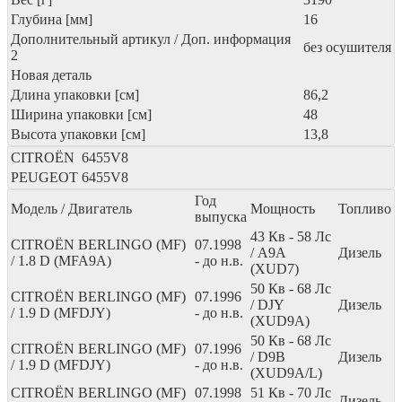
Глубина [мм]
16
Дополнительный артикул / Доп. информация
без осушителя
2
Новая деталь
Длина упаковки [см]
86,2
Ширина упаковки [см]
48
Высота упаковки [см]
13,8
CITROËN
6455V8
PEUGEOT
6455V8
Год
Модель / Двигатель
Мощность
Топливо
выпуска
43
Кв
- 58
Лс
CITROËN BERLINGO (MF)
07.1998
/ A9A
Дизель
/ 1.8 D (MFA9A)
- до н.в.
(XUD7)
50
Кв
- 68
Лс
CITROËN BERLINGO (MF)
07.1996
/ DJY
Дизель
/ 1.9 D (MFDJY)
- до н.в.
(XUD9A)
50
Кв
- 68
Лс
CITROËN BERLINGO (MF)
07.1996
/ D9B
Дизель
/ 1.9 D (MFDJY)
- до н.в.
(XUD9A/L)
CITROËN BERLINGO (MF)
07.1998
51
Кв
- 70
Лс
Дизель