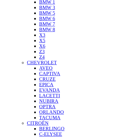
BMW 1
BMW 3
BMW 5
BMW 6
BMW 7
BMW 8
X3
X5
X6
Z3
Z4
CHEVROLET
AVEO
CAPTIVA
CRUZE
EPICA
EVANDA
LACETTI
NUBIRA
OPTRA
ORLANDO
TACUMA
CITROËN
BERLINGO
C-ELYSEE