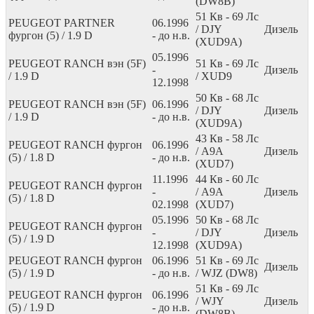
(DW8B)
51
Кв
- 69
Лс
PEUGEOT PARTNER
06.1996
/ DJY
Дизель
фургон (5) / 1.9 D
- до н.в.
(XUD9A)
05.1996
PEUGEOT RANCH вэн (5F)
51
Кв
- 69
Лс
-
Дизель
/ 1.9 D
/ XUD9
12.1998
50
Кв
- 68
Лс
PEUGEOT RANCH вэн (5F)
06.1996
/ DJY
Дизель
/ 1.9 D
- до н.в.
(XUD9A)
43
Кв
- 58
Лс
PEUGEOT RANCH фургон
06.1996
/ A9A
Дизель
(5) / 1.8 D
- до н.в.
(XUD7)
11.1996
44
Кв
- 60
Лс
PEUGEOT RANCH фургон
-
/ A9A
Дизель
(5) / 1.8 D
02.1998
(XUD7)
05.1996
50
Кв
- 68
Лс
PEUGEOT RANCH фургон
-
/ DJY
Дизель
(5) / 1.9 D
12.1998
(XUD9A)
PEUGEOT RANCH фургон
06.1996
51
Кв
- 69
Лс
Дизель
(5) / 1.9 D
- до н.в.
/ WJZ (DW8)
51
Кв
- 69
Лс
PEUGEOT RANCH фургон
06.1996
/ WJY
Дизель
(5) / 1.9 D
- до н.в.
(DW8B)