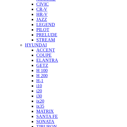
CIVIC
CR-V
HR-V
JAZZ
LEGEND
PILOT
PRELUDE
STREAM
HYUNDAI
ACCENT
COUPE
ELANTRA
GETZ
H 100
H 200
H-1
i10
i20
i30
ix20
ix35
MATRIX
SANTA FE
SONATA
TIBURON