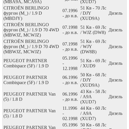
(MBA9A, MCA9A)
(XUD7)
CITROËN BERLINGO
51
Кв
- 70
Лс
07.1996
фургон (M_) / 1.9 D
/ DJY
Дизель
- до н.в.
(MBDJY)
(XUD9A)
CITROËN BERLINGO
07.1998
51
Кв
- 69
Лс
фургон (M_) / 1.9 D 70 4WD
Дизель
- до н.в.
/ WJZ (DW8)
(MBWJZ, MCWJZ)
CITROËN BERLINGO
51
Кв
- 69
Лс
07.1998
фургон (M_) / 1.9 D 70 4WD
/ WJY
Дизель
- до н.в.
(MBWJZ, MCWJZ)
(DW8B)
05.1996
PEUGEOT PARTNER
51
Кв
- 69
Лс
-
Дизель
Combispace (5F) / 1.9 D
/ XUD9
12.1998
50
Кв
- 68
Лс
PEUGEOT PARTNER
06.1996
/ DJY
Дизель
Combispace (5F) / 1.9 D
- до н.в.
(XUD9A)
43
Кв
- 58
Лс
PEUGEOT PARTNER Van
06.1996
/ A9A
Дизель
(5) / 1.8 D
- до н.в.
(XUD7)
11.1996
44
Кв
- 60
Лс
PEUGEOT PARTNER Van
-
/ A9A
Дизель
(5) / 1.8 D
02.1998
(XUD7)
05.1996
50
Кв
- 68
Лс
PEUGEOT PARTNER Van