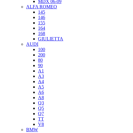
MDX 06-09
ALFA ROMEO
145
146
155
164
168
GIULIETTA
AUDI
100
200
80
90
A1
A3
A4
A5
A6
A8
Q3
Q5
Q7
TT
V8
BMW