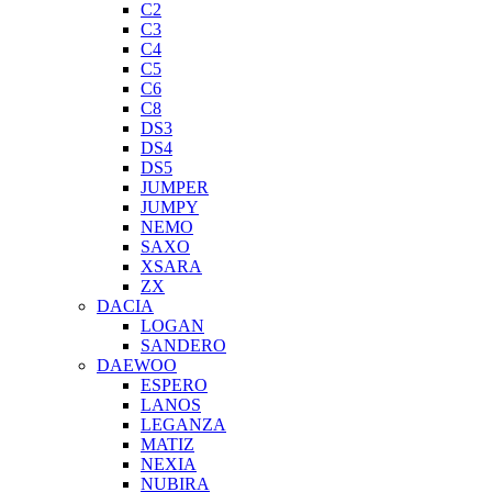
C2
C3
C4
C5
C6
C8
DS3
DS4
DS5
JUMPER
JUMPY
NEMO
SAXO
XSARA
ZX
DACIA
LOGAN
SANDERO
DAEWOO
ESPERO
LANOS
LEGANZA
MATIZ
NEXIA
NUBIRA