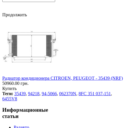
Продолжить
Радиатор кондиционера CITROEN, PEUGEOT - 35439 (NRF)
50960.00 грн.
Купить
Теги:
35439
,
94218
,
94-5066
,
062370N
,
8FC 351 037-151
,
6455V8
Информационные
статьи
Радавто