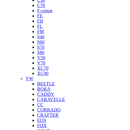
C30
C70
F-серия
FE
FH
FL
FM
S40
S60
S70
S80
V50
V70
XC70
XC90
VW
BEETLE
BORA
CADDY
CARAVELLE
CC
CORRADO
CRAFTER
EOS
FOX