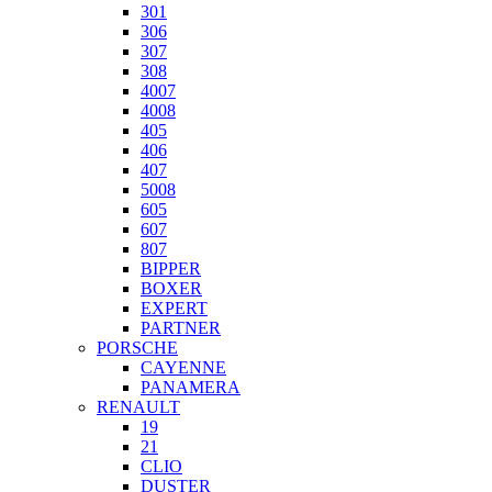
301
306
307
308
4007
4008
405
406
407
5008
605
607
807
BIPPER
BOXER
EXPERT
PARTNER
PORSCHE
CAYENNE
PANAMERA
RENAULT
19
21
CLIO
DUSTER