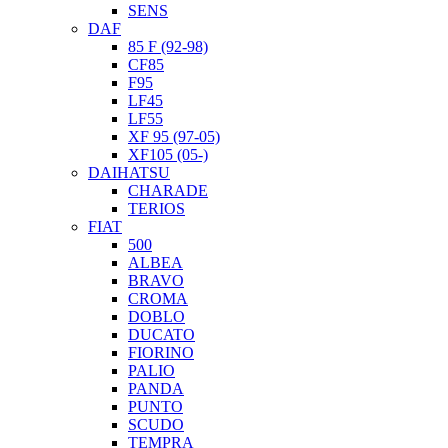
SENS
DAF
85 F (92-98)
CF85
F95
LF45
LF55
XF 95 (97-05)
XF105 (05-)
DAIHATSU
CHARADE
TERIOS
FIAT
500
ALBEA
BRAVO
CROMA
DOBLO
DUCATO
FIORINO
PALIO
PANDA
PUNTO
SCUDO
TEMPRA