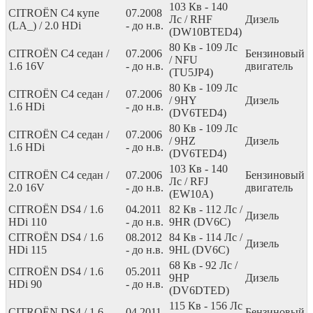
103
Кв
- 140
CITROËN C4 купе
07.2008
Лс
/ RHF
Дизель
(LA_) / 2.0 HDi
- до н.в.
(DW10BTED4)
80
Кв
- 109
Лс
CITROËN C4 седан /
07.2006
Бензиновый
/ NFU
1.6 16V
- до н.в.
двигатель
(TU5JP4)
80
Кв
- 109
Лс
CITROËN C4 седан /
07.2006
/ 9HY
Дизель
1.6 HDi
- до н.в.
(DV6TED4)
80
Кв
- 109
Лс
CITROËN C4 седан /
07.2006
/ 9HZ
Дизель
1.6 HDi
- до н.в.
(DV6TED4)
103
Кв
- 140
CITROËN C4 седан /
07.2006
Бензиновый
Лс
/ RFJ
2.0 16V
- до н.в.
двигатель
(EW10A)
CITROËN DS4 / 1.6
04.2011
82
Кв
- 112
Лс
/
Дизель
HDi 110
- до н.в.
9HR (DV6C)
CITROËN DS4 / 1.6
08.2012
84
Кв
- 114
Лс
/
Дизель
HDi 115
- до н.в.
9HL (DV6C)
68
Кв
- 92
Лс
/
CITROËN DS4 / 1.6
05.2011
9HP
Дизель
HDi 90
- до н.в.
(DV6DTED)
115
Кв
- 156
Лс
CITROËN DS4 / 1.6
04.2011
Бензиновый