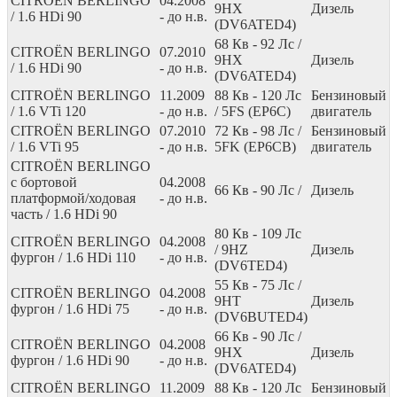
CITROËN BERLINGO
04.2008
9HX
Дизель
/ 1.6 HDi 90
- до н.в.
(DV6ATED4)
68
Кв
- 92
Лс
/
CITROËN BERLINGO
07.2010
9HX
Дизель
/ 1.6 HDi 90
- до н.в.
(DV6ATED4)
CITROËN BERLINGO
11.2009
88
Кв
- 120
Лс
Бензиновый
/ 1.6 VTi 120
- до н.в.
/ 5FS (EP6C)
двигатель
CITROËN BERLINGO
07.2010
72
Кв
- 98
Лс
/
Бензиновый
/ 1.6 VTi 95
- до н.в.
5FK (EP6CB)
двигатель
CITROËN BERLINGO
c бортовой
04.2008
66
Кв
- 90
Лс
/
Дизель
платформой/ходовая
- до н.в.
часть / 1.6 HDi 90
80
Кв
- 109
Лс
CITROËN BERLINGO
04.2008
/ 9HZ
Дизель
фургон / 1.6 HDi 110
- до н.в.
(DV6TED4)
55
Кв
- 75
Лс
/
CITROËN BERLINGO
04.2008
9HT
Дизель
фургон / 1.6 HDi 75
- до н.в.
(DV6BUTED4)
66
Кв
- 90
Лс
/
CITROËN BERLINGO
04.2008
9HX
Дизель
фургон / 1.6 HDi 90
- до н.в.
(DV6ATED4)
CITROËN BERLINGO
11.2009
88
Кв
- 120
Лс
Бензиновый