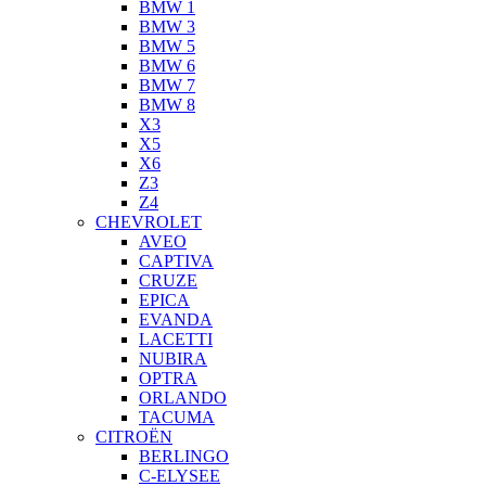
BMW 1
BMW 3
BMW 5
BMW 6
BMW 7
BMW 8
X3
X5
X6
Z3
Z4
CHEVROLET
AVEO
CAPTIVA
CRUZE
EPICA
EVANDA
LACETTI
NUBIRA
OPTRA
ORLANDO
TACUMA
CITROËN
BERLINGO
C-ELYSEE