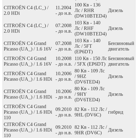
100
Кв
- 136
CITROËN C4 (LC_) /
11.2004
Лс
/ RHR
Дизель
2.0 HDi
- до н.в.
(DW10BTED4)
103
Кв
- 140
CITROËN C4 (LC_) /
07.2008
Лс
/ RHF
Дизель
2.0 HDi
- до н.в.
(DW10BTED4)
103
Кв
- 140
CITROËN C4 Grand
07.2008
Бензиновый
Лс
/ 5FT
Picasso (UA_) / 1.6 16V
- до н.в.
двигатель
(EP6DT)
CITROËN C4 Grand
10.2008
110
Кв
- 150
Лс
Бензиновый
Picasso (UA_) / 1.6 16V
- до н.в.
/ 5FX (EP6DT)
двигатель
80
Кв
- 109
Лс
CITROËN C4 Grand
10.2006
/ 9HZ
Дизель
Picasso (UA_) / 1.6 HDi
- до н.в.
(DV6TED4)
80
Кв
- 109
Лс
CITROËN C4 Grand
10.2006
/ 9HY
Дизель
Picasso (UA_) / 1.6 HDi
- до н.в.
(DV6TED4)
CITROËN C4 Grand
09.2010
82
Кв
- 112
Лс
/
Picasso (UA_) / 1.6 HDi
гибрид
- до н.в.
9HL (DV6C)
110
CITROËN C4 Grand
09.2010
82
Кв
- 112
Лс
/
Picasso (UA_) / 1.6 HDi
Дизель
- до н.в.
9HR (DV6C)
110