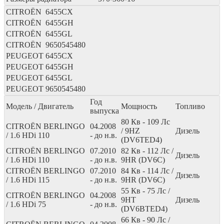
CITROËN
6455CX
CITROËN
6455GH
CITROËN
6455GL
CITROËN
9650545480
PEUGEOT
6455CX
PEUGEOT
6455GH
PEUGEOT
6455GL
PEUGEOT
9650545480
Год
Модель / Двигатель
Мощность
Топливо
выпуска
80
Кв
- 109
Лс
CITROËN BERLINGO
04.2008
/ 9HZ
Дизель
/ 1.6 HDi 110
- до н.в.
(DV6TED4)
CITROËN BERLINGO
07.2010
82
Кв
- 112
Лс
/
Дизель
/ 1.6 HDi 110
- до н.в.
9HR (DV6C)
CITROËN BERLINGO
07.2010
84
Кв
- 114
Лс
/
Дизель
/ 1.6 HDi 115
- до н.в.
9HR (DV6C)
55
Кв
- 75
Лс
/
CITROËN BERLINGO
04.2008
9HT
Дизель
/ 1.6 HDi 75
- до н.в.
(DV6BTED4)
66
Кв
- 90
Лс
/