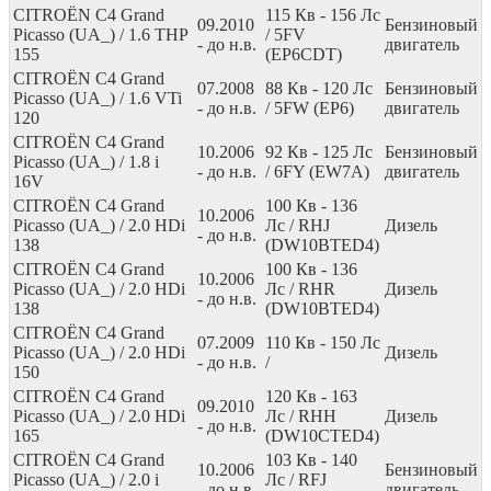
CITROËN C4 Grand
115
Кв
- 156
Лс
09.2010
Бензиновый
Picasso (UA_) / 1.6 THP
/ 5FV
- до н.в.
двигатель
155
(EP6CDT)
CITROËN C4 Grand
07.2008
88
Кв
- 120
Лс
Бензиновый
Picasso (UA_) / 1.6 VTi
- до н.в.
/ 5FW (EP6)
двигатель
120
CITROËN C4 Grand
10.2006
92
Кв
- 125
Лс
Бензиновый
Picasso (UA_) / 1.8 i
- до н.в.
/ 6FY (EW7A)
двигатель
16V
CITROËN C4 Grand
100
Кв
- 136
10.2006
Picasso (UA_) / 2.0 HDi
Лс
/ RHJ
Дизель
- до н.в.
138
(DW10BTED4)
CITROËN C4 Grand
100
Кв
- 136
10.2006
Picasso (UA_) / 2.0 HDi
Лс
/ RHR
Дизель
- до н.в.
138
(DW10BTED4)
CITROËN C4 Grand
07.2009
110
Кв
- 150
Лс
Picasso (UA_) / 2.0 HDi
Дизель
- до н.в.
/
150
CITROËN C4 Grand
120
Кв
- 163
09.2010
Picasso (UA_) / 2.0 HDi
Лс
/ RHH
Дизель
- до н.в.
165
(DW10CTED4)
CITROËN C4 Grand
103
Кв
- 140
10.2006
Бензиновый
Picasso (UA_) / 2.0 i
Лс
/ RFJ
- до н.в.
двигатель