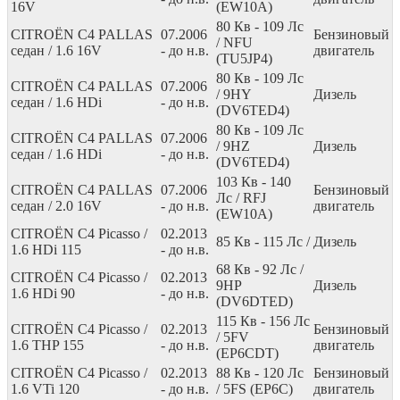
16V
(EW10A)
80
Кв
- 109
Лс
CITROËN C4 PALLAS
07.2006
Бензиновый
/ NFU
седан / 1.6 16V
- до н.в.
двигатель
(TU5JP4)
80
Кв
- 109
Лс
CITROËN C4 PALLAS
07.2006
/ 9HY
Дизель
седан / 1.6 HDi
- до н.в.
(DV6TED4)
80
Кв
- 109
Лс
CITROËN C4 PALLAS
07.2006
/ 9HZ
Дизель
седан / 1.6 HDi
- до н.в.
(DV6TED4)
103
Кв
- 140
CITROËN C4 PALLAS
07.2006
Бензиновый
Лс
/ RFJ
седан / 2.0 16V
- до н.в.
двигатель
(EW10A)
CITROËN C4 Picasso /
02.2013
85
Кв
- 115
Лс
/
Дизель
1.6 HDi 115
- до н.в.
68
Кв
- 92
Лс
/
CITROËN C4 Picasso /
02.2013
9HP
Дизель
1.6 HDi 90
- до н.в.
(DV6DTED)
115
Кв
- 156
Лс
CITROËN C4 Picasso /
02.2013
Бензиновый
/ 5FV
1.6 THP 155
- до н.в.
двигатель
(EP6CDT)
CITROËN C4 Picasso /
02.2013
88
Кв
- 120
Лс
Бензиновый
1.6 VTi 120
- до н.в.
/ 5FS (EP6C)
двигатель