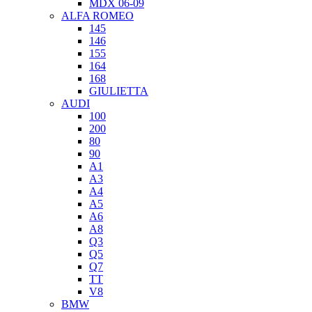
MDX 06-09
ALFA ROMEO
145
146
155
164
168
GIULIETTA
AUDI
100
200
80
90
A1
A3
A4
A5
A6
A8
Q3
Q5
Q7
TT
V8
BMW