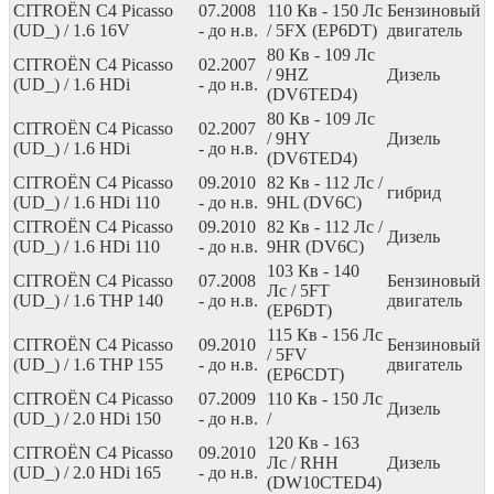
CITROËN C4 Picasso
07.2008
110
Кв
- 150
Лс
Бензиновый
(UD_) / 1.6 16V
- до н.в.
/ 5FX (EP6DT)
двигатель
80
Кв
- 109
Лс
CITROËN C4 Picasso
02.2007
/ 9HZ
Дизель
(UD_) / 1.6 HDi
- до н.в.
(DV6TED4)
80
Кв
- 109
Лс
CITROËN C4 Picasso
02.2007
/ 9HY
Дизель
(UD_) / 1.6 HDi
- до н.в.
(DV6TED4)
CITROËN C4 Picasso
09.2010
82
Кв
- 112
Лс
/
гибрид
(UD_) / 1.6 HDi 110
- до н.в.
9HL (DV6C)
CITROËN C4 Picasso
09.2010
82
Кв
- 112
Лс
/
Дизель
(UD_) / 1.6 HDi 110
- до н.в.
9HR (DV6C)
103
Кв
- 140
CITROËN C4 Picasso
07.2008
Бензиновый
Лс
/ 5FT
(UD_) / 1.6 THP 140
- до н.в.
двигатель
(EP6DT)
115
Кв
- 156
Лс
CITROËN C4 Picasso
09.2010
Бензиновый
/ 5FV
(UD_) / 1.6 THP 155
- до н.в.
двигатель
(EP6CDT)
CITROËN C4 Picasso
07.2009
110
Кв
- 150
Лс
Дизель
(UD_) / 2.0 HDi 150
- до н.в.
/
120
Кв
- 163
CITROËN C4 Picasso
09.2010
Лс
/ RHH
Дизель
(UD_) / 2.0 HDi 165
- до н.в.
(DW10CTED4)