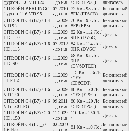
фургон / 1.6 VTi 120
- до н.в.
/ 5FS (EP6C)
двигатель
CITROËN BERLINGO
07.2010
72
Кв
- 98
Лс
/
Бензиновый
фургон / 1.6 VTi 95
- до н.в.
5FK (EP6CB)
двигатель
CITROËN C4 (B7) / 1.4
11.2009
70
Кв
- 95
Лс
/
Бензиновый
VTi 95
- до н.в.
8FP (EP3)
двигатель
CITROËN C4 (B7) / 1.6
11.2009
82
Кв
- 112
Лс
/
Дизель
HDi 110
- до н.в.
9HR (DV6C)
CITROËN C4 (B7) / 1.6
07.2012
84
Кв
- 114
Лс
/
Дизель
HDi 115
- до н.в.
9HR (DV6C)
68
Кв
- 92
Лс
/
CITROËN C4 (B7) / 1.6
11.2009
9HP
Дизель
HDi 90
- до н.в.
(DV6DTED)
115
Кв
- 156
Лс
CITROËN C4 (B7) / 1.6
11.2009
Бензиновый
/ 5FV
THP 155
- до н.в.
двигатель
(EP6CDT)
CITROËN C4 (B7) / 1.6
11.2009
88
Кв
- 120
Лс
Бензиновый
VTi 120
- до н.в.
/ 5FS (EP6C)
двигатель
CITROËN C4 (B7) / 1.6
09.2011
88
Кв
- 120
Лс
Бензиновый
VTi 120 LPG
- до н.в.
/ 5FS (EP6C)
двигатель
CITROËN C4 (B7) / 2.0
11.2009
110
Кв
- 150
Лс
Дизель
HDi 150
- до н.в.
/
CITROËN C4 (LC_) /
02.2009
Бензиновый
81
Кв
- 110
Лс
/
1.6 Flex
- до н.в.
двигатель