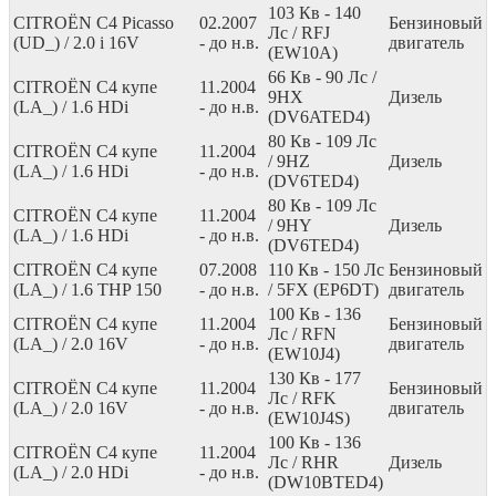
103
Кв
- 140
CITROËN C4 Picasso
02.2007
Бензиновый
Лс
/ RFJ
(UD_) / 2.0 i 16V
- до н.в.
двигатель
(EW10A)
66
Кв
- 90
Лс
/
CITROËN C4 купе
11.2004
9HX
Дизель
(LA_) / 1.6 HDi
- до н.в.
(DV6ATED4)
80
Кв
- 109
Лс
CITROËN C4 купе
11.2004
/ 9HZ
Дизель
(LA_) / 1.6 HDi
- до н.в.
(DV6TED4)
80
Кв
- 109
Лс
CITROËN C4 купе
11.2004
/ 9HY
Дизель
(LA_) / 1.6 HDi
- до н.в.
(DV6TED4)
CITROËN C4 купе
07.2008
110
Кв
- 150
Лс
Бензиновый
(LA_) / 1.6 THP 150
- до н.в.
/ 5FX (EP6DT)
двигатель
100
Кв
- 136
CITROËN C4 купе
11.2004
Бензиновый
Лс
/ RFN
(LA_) / 2.0 16V
- до н.в.
двигатель
(EW10J4)
130
Кв
- 177
CITROËN C4 купе
11.2004
Бензиновый
Лс
/ RFK
(LA_) / 2.0 16V
- до н.в.
двигатель
(EW10J4S)
100
Кв
- 136
CITROËN C4 купе
11.2004
Лс
/ RHR
Дизель
(LA_) / 2.0 HDi
- до н.в.
(DW10BTED4)