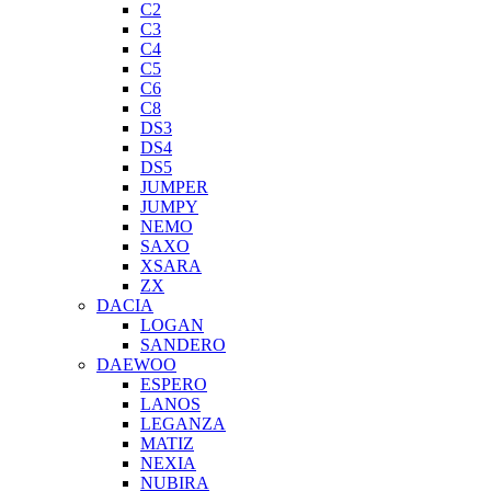
C2
C3
C4
C5
C6
C8
DS3
DS4
DS5
JUMPER
JUMPY
NEMO
SAXO
XSARA
ZX
DACIA
LOGAN
SANDERO
DAEWOO
ESPERO
LANOS
LEGANZA
MATIZ
NEXIA
NUBIRA