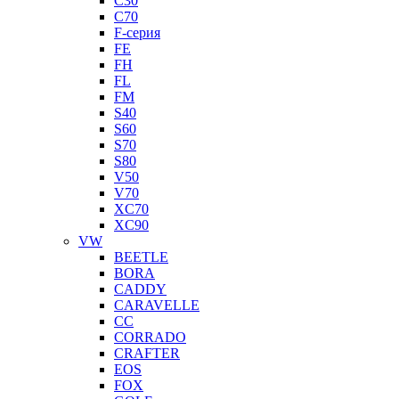
C30
C70
F-серия
FE
FH
FL
FM
S40
S60
S70
S80
V50
V70
XC70
XC90
VW
BEETLE
BORA
CADDY
CARAVELLE
CC
CORRADO
CRAFTER
EOS
FOX