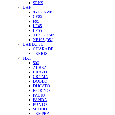
SENS
DAF
85 F (92-98)
CF85
F95
LF45
LF55
XF 95 (97-05)
XF105 (05-)
DAIHATSU
CHARADE
TERIOS
FIAT
500
ALBEA
BRAVO
CROMA
DOBLO
DUCATO
FIORINO
PALIO
PANDA
PUNTO
SCUDO
TEMPRA