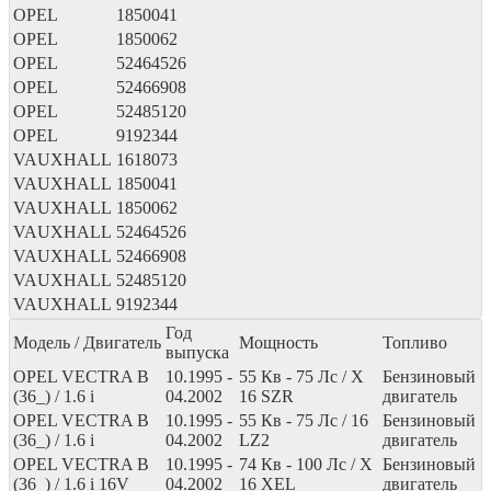
OPEL
1850041
OPEL
1850062
OPEL
52464526
OPEL
52466908
OPEL
52485120
OPEL
9192344
VAUXHALL
1618073
VAUXHALL
1850041
VAUXHALL
1850062
VAUXHALL
52464526
VAUXHALL
52466908
VAUXHALL
52485120
VAUXHALL
9192344
Год
Модель / Двигатель
Мощность
Топливо
выпуска
OPEL VECTRA B
10.1995 -
55
Кв
- 75
Лс
/ X
Бензиновый
(36_) / 1.6 i
04.2002
16 SZR
двигатель
OPEL VECTRA B
10.1995 -
55
Кв
- 75
Лс
/ 16
Бензиновый
(36_) / 1.6 i
04.2002
LZ2
двигатель
OPEL VECTRA B
10.1995 -
74
Кв
- 100
Лс
/ X
Бензиновый
(36_) / 1.6 i 16V
04.2002
16 XEL
двигатель