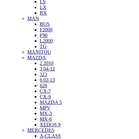
LS
LX
RX
MAN
BUS
F2000
F90
L2000
TG
MANITOU
MAZDA
2 2010
3 04-12
323
6 02-13
626
CX-7
CX-9
MAZDA 5
MPV
MX-3
MX-6
XEDOS 9
MERCEDES
A-CLASS