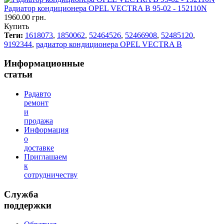
Радиатор кондиционера OPEL VECTRA B 95-02 - 152110N
1960.00 грн.
Купить
Теги:
1618073
,
1850062
,
52464526
,
52466908
,
52485120
,
9192344
,
радиатор кондиционера OPEL VECTRA B
Информационные
статьи
Радавто
ремонт
и
продажа
Информация
о
доставке
Приглашаем
к
сотрудничеству
Служба
поддержки