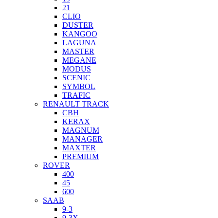
21
CLIO
DUSTER
KANGOO
LAGUNA
MASTER
MEGANE
MODUS
SCENIC
SYMBOL
TRAFIC
RENAULT TRACK
CBH
KERAX
MAGNUM
MANAGER
MAXTER
PREMIUM
ROVER
400
45
600
SAAB
9-3
9-3X