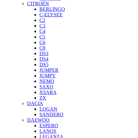
CITROËN
BERLINGO
C-ELYSEE
C2
C3
C4
C5
C6
C8
DS3
DS4
DS5
JUMPER
JUMPY
NEMO
SAXO
XSARA
ZX
DACIA
LOGAN
SANDERO
DAEWOO
ESPERO
LANOS
LEGANZA