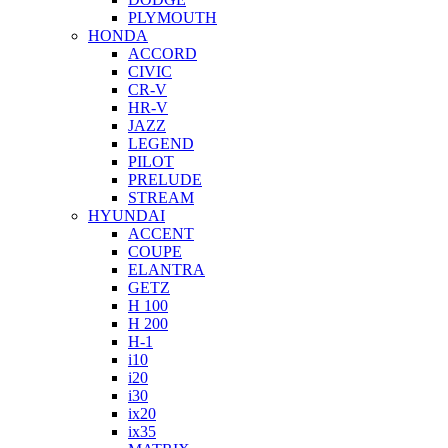
PLYMOUTH
HONDA
ACCORD
CIVIC
CR-V
HR-V
JAZZ
LEGEND
PILOT
PRELUDE
STREAM
HYUNDAI
ACCENT
COUPE
ELANTRA
GETZ
H 100
H 200
H-1
i10
i20
i30
ix20
ix35