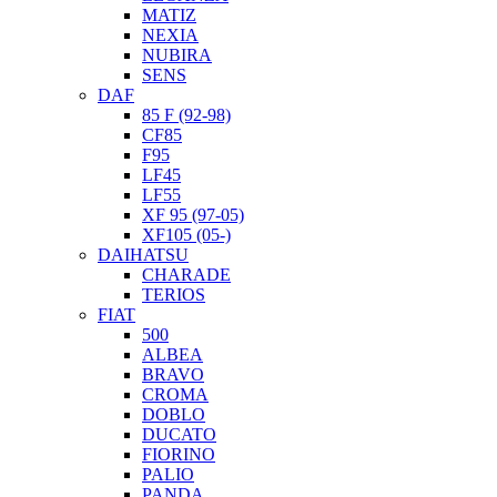
MATIZ
NEXIA
NUBIRA
SENS
DAF
85 F (92-98)
CF85
F95
LF45
LF55
XF 95 (97-05)
XF105 (05-)
DAIHATSU
CHARADE
TERIOS
FIAT
500
ALBEA
BRAVO
CROMA
DOBLO
DUCATO
FIORINO
PALIO
PANDA