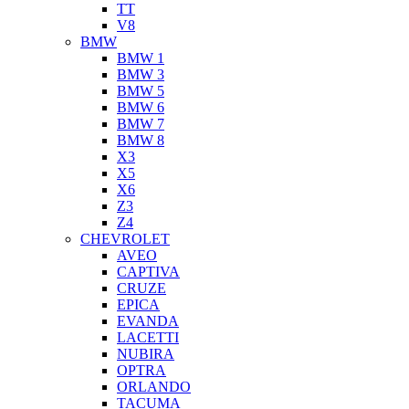
TT
V8
BMW
BMW 1
BMW 3
BMW 5
BMW 6
BMW 7
BMW 8
X3
X5
X6
Z3
Z4
CHEVROLET
AVEO
CAPTIVA
CRUZE
EPICA
EVANDA
LACETTI
NUBIRA
OPTRA
ORLANDO
TACUMA