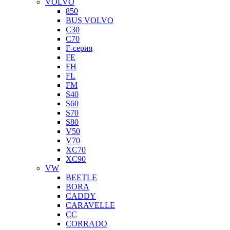
VOLVO
850
BUS VOLVO
C30
C70
F-серия
FE
FH
FL
FM
S40
S60
S70
S80
V50
V70
XC70
XC90
VW
BEETLE
BORA
CADDY
CARAVELLE
CC
CORRADO