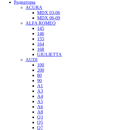
Радиаторы
ACURA
MDX 03-06
MDX 06-09
ALFA ROMEO
145
146
155
164
168
GIULIETTA
AUDI
100
200
80
90
A1
A3
A4
A5
A6
A8
Q3
Q5
Q7