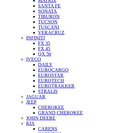
MATRIX
SANTA FE
SONATA
TIBURON
TUCSON
TUSCANI
VERACRUZ
INFINITI
FX 35
FX 45
QX 56
IVECO
DAILY
EUROCARGO
EUROSTAR
EUROTECH
EUROTRAKKER
STRALIS
JAGUAR
JEEP
CHEROKEE
GRAND CHEROKEE
JOHN DEERE
KIA
CARENS