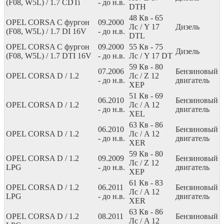
(F08, W5L) / 1.7 CDTi
- до н.в.
DTH
48
Кв
- 65
OPEL CORSA C фургон
09.2000
Лс
/ Y 17
Дизель
(F08, W5L) / 1.7 DI 16V
- до н.в.
DTL
OPEL CORSA C фургон
09.2000
55
Кв
- 75
Дизель
(F08, W5L) / 1.7 DTI 16V
- до н.в.
Лс
/ Y 17 DT
59
Кв
- 80
07.2006
Бензиновый
OPEL CORSA D / 1.2
Лс
/ Z 12
- до н.в.
двигатель
XEP
51
Кв
- 69
06.2010
Бензиновый
OPEL CORSA D / 1.2
Лс
/ A 12
- до н.в.
двигатель
XEL
63
Кв
- 86
06.2010
Бензиновый
OPEL CORSA D / 1.2
Лс
/ A 12
- до н.в.
двигатель
XER
59
Кв
- 80
OPEL CORSA D / 1.2
09.2009
Бензиновый
Лс
/ Z 12
LPG
- до н.в.
двигатель
XEP
61
Кв
- 83
OPEL CORSA D / 1.2
06.2011
Бензиновый
Лс
/ A 12
LPG
- до н.в.
двигатель
XER
63
Кв
- 86
OPEL CORSA D / 1.2
08.2011
Бензиновый
Лс
/ A 12