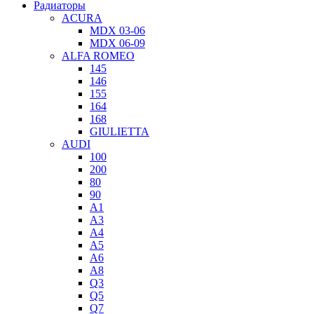
Радиаторы
ACURA
MDX 03-06
MDX 06-09
ALFA ROMEO
145
146
155
164
168
GIULIETTA
AUDI
100
200
80
90
A1
A3
A4
A5
A6
A8
Q3
Q5
Q7