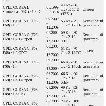
44
Кв
- 60
OPEL CORSA B
01.1999
Лс
/ X 17 D
Дизель
универсал (F35) / 1.7 D
- до н.в.
(4EE1)
09.2000
OPEL CORSA C (F08,
55
Кв
- 75
Бензиновый
-
F68) / 1.2
Лс
/ Z 12 XE
двигатель
12.2009
07.2004
59
Кв
- 80
OPEL CORSA C (F08,
Бензиновый
-
Лс
/ Z 12
F68) / 1.2 Twinport
двигатель
12.2009
XEP
06.2003
OPEL CORSA C (F08,
51
Кв
- 70
-
Дизель
F68) / 1.3 CDTI
Лс
/ Z 13 DT
12.2009
09.2000
OPEL CORSA C (F08,
66
Кв
- 90
Бензиновый
-
F68) / 1.4
Лс
/ Z 14 XE
двигатель
12.2009
06.2003
66
Кв
- 90
OPEL CORSA C (F08,
Бензиновый
-
Лс
/ Z 14
F68) / 1.4 Twinport
двигатель
12.2009
XEP
05.2003
69
Кв
- 92
OPEL CORSA C (F08,
Бензиновый
-
Лс
/ Y 16
F68) / 1.6 CNG
двигатель
12.2009
YNG
06.2003
74
Кв
- 100
OPEL CORSA C (F08,
-
Лс
/ Z 17
Дизель