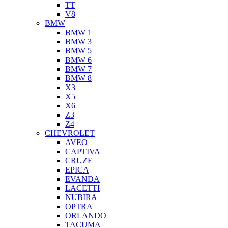
TT
V8
BMW
BMW 1
BMW 3
BMW 5
BMW 6
BMW 7
BMW 8
X3
X5
X6
Z3
Z4
CHEVROLET
AVEO
CAPTIVA
CRUZE
EPICA
EVANDA
LACETTI
NUBIRA
OPTRA
ORLANDO
TACUMA