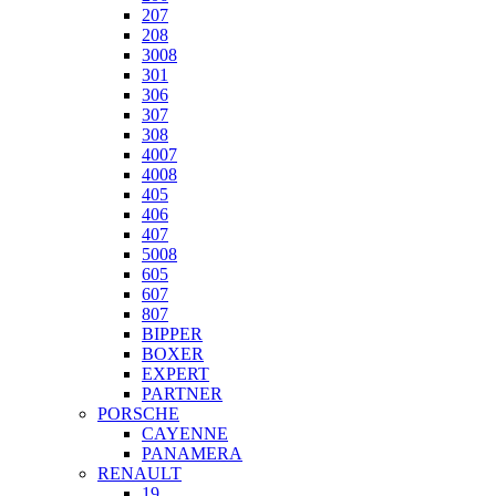
207
208
3008
301
306
307
308
4007
4008
405
406
407
5008
605
607
807
BIPPER
BOXER
EXPERT
PARTNER
PORSCHE
CAYENNE
PANAMERA
RENAULT
19