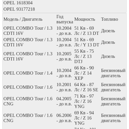
OPEL
1618304
OPEL
93177218
Год
Модель / Двигатель
Мощность
Топливо
выпуска
OPEL COMBO Tour / 1.3
10.2004
51
Кв
- 69
Дизель
CDTI 16V
- до н.в.
Лс
/ Z 13 DT
OPEL COMBO Tour / 1.3
10.2004
51
Кв
- 69
Дизель
CDTI 16V
- до н.в.
Лс
/ Y 13 DT
55
Кв
- 75
OPEL COMBO Tour / 1.3
10.2005
Лс
/ Z 13
Дизель
CDTI 16V
- до н.в.
DTJ
66
Кв
- 90
10.2004
Бензиновый
OPEL COMBO Tour / 1.4
Лс
/ Z 14
- до н.в.
двигатель
XEP
10.2001
64
Кв
- 87
Бензиновый
OPEL COMBO Tour / 1.6
- до н.в.
Лс
/ Z 16 SE
двигатель
71
Кв
- 97
OPEL COMBO Tour / 1.6
04.2005
Бензиновый
Лс
/ Z 16
CNG
- до н.в.
двигатель
YNG
69
Кв
- 94
OPEL COMBO Tour / 1.6
06.2006
Бензиновый
Лс
/ Z 16
CNG
- до н.в.
двигатель
YNG