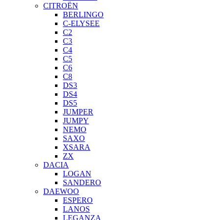
CITROËN
BERLINGO
C-ELYSEE
C2
C3
C4
C5
C6
C8
DS3
DS4
DS5
JUMPER
JUMPY
NEMO
SAXO
XSARA
ZX
DACIA
LOGAN
SANDERO
DAEWOO
ESPERO
LANOS
LEGANZA