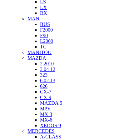
LS
LX
RX
MAN
BUS
F2000
F90
L2000
TG
MANITOU
MAZDA
2 2010
3 04-12
323
6 02-13
626
CX-7
CX-9
MAZDA 5
MPV
MX-3
MX-6
XEDOS 9
MERCEDES
A-CLASS