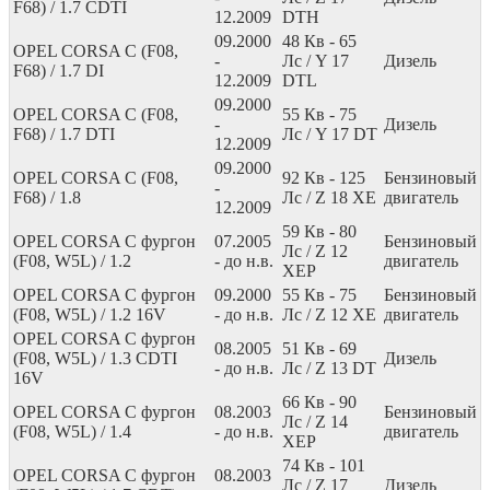
F68) / 1.7 CDTI
12.2009
DTH
09.2000
48
Кв
- 65
OPEL CORSA C (F08,
-
Лс
/ Y 17
Дизель
F68) / 1.7 DI
12.2009
DTL
09.2000
OPEL CORSA C (F08,
55
Кв
- 75
-
Дизель
F68) / 1.7 DTI
Лс
/ Y 17 DT
12.2009
09.2000
OPEL CORSA C (F08,
92
Кв
- 125
Бензиновый
-
F68) / 1.8
Лс
/ Z 18 XE
двигатель
12.2009
59
Кв
- 80
OPEL CORSA C фургон
07.2005
Бензиновый
Лс
/ Z 12
(F08, W5L) / 1.2
- до н.в.
двигатель
XEP
OPEL CORSA C фургон
09.2000
55
Кв
- 75
Бензиновый
(F08, W5L) / 1.2 16V
- до н.в.
Лс
/ Z 12 XE
двигатель
OPEL CORSA C фургон
08.2005
51
Кв
- 69
(F08, W5L) / 1.3 CDTI
Дизель
- до н.в.
Лс
/ Z 13 DT
16V
66
Кв
- 90
OPEL CORSA C фургон
08.2003
Бензиновый
Лс
/ Z 14
(F08, W5L) / 1.4
- до н.в.
двигатель
XEP
74
Кв
- 101
OPEL CORSA C фургон
08.2003
Лс
/ Z 17
Дизель