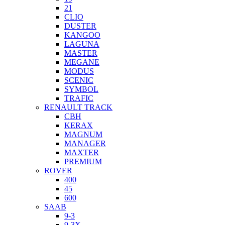
21
CLIO
DUSTER
KANGOO
LAGUNA
MASTER
MEGANE
MODUS
SCENIC
SYMBOL
TRAFIC
RENAULT TRACK
CBH
KERAX
MAGNUM
MANAGER
MAXTER
PREMIUM
ROVER
400
45
600
SAAB
9-3
9-3X