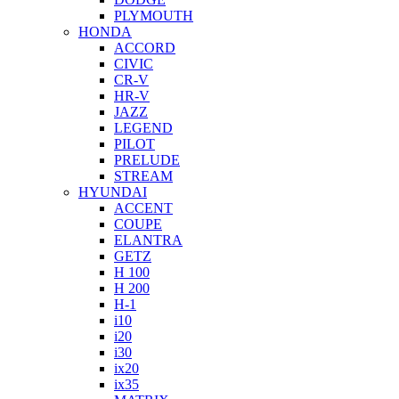
PLYMOUTH
HONDA
ACCORD
CIVIC
CR-V
HR-V
JAZZ
LEGEND
PILOT
PRELUDE
STREAM
HYUNDAI
ACCENT
COUPE
ELANTRA
GETZ
H 100
H 200
H-1
i10
i20
i30
ix20
ix35