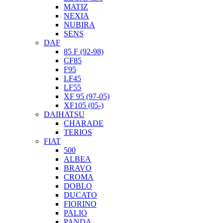
MATIZ
NEXIA
NUBIRA
SENS
DAF
85 F (92-98)
CF85
F95
LF45
LF55
XF 95 (97-05)
XF105 (05-)
DAIHATSU
CHARADE
TERIOS
FIAT
500
ALBEA
BRAVO
CROMA
DOBLO
DUCATO
FIORINO
PALIO
PANDA