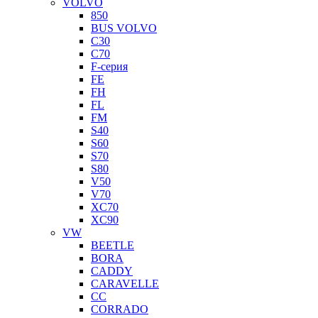
VOLVO
850
BUS VOLVO
C30
C70
F-серия
FE
FH
FL
FM
S40
S60
S70
S80
V50
V70
XC70
XC90
VW
BEETLE
BORA
CADDY
CARAVELLE
CC
CORRADO