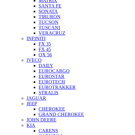
MATRIX
SANTA FE
SONATA
TIBURON
TUCSON
TUSCANI
VERACRUZ
INFINITI
FX 35
FX 45
QX 56
IVECO
DAILY
EUROCARGO
EUROSTAR
EUROTECH
EUROTRAKKER
STRALIS
JAGUAR
JEEP
CHEROKEE
GRAND CHEROKEE
JOHN DEERE
KIA
CARENS