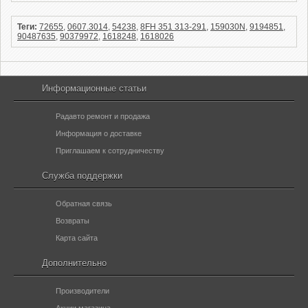
Теги:
72655
,
0607.3014
,
54238
,
8FH 351 313-291
,
159030N
,
9194851
,
90487635
,
90379972
,
1618248
,
1618026
Информационные статьи
Радавто ремонт и продажа
Информация о доставке
Приглашаем к сотрудничеству
Служба поддержки
Обратная связь
Возвраты
Карта сайта
Дополнительно
Производители