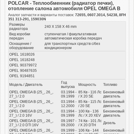
POLCAR - Теплообменник (радиатор печки),
отопление салона автомобиля OPEL OMEGA B
Аналог запчасти и варианты поставок:
72655, 0607.3014, 54238, 8FH
351 313-291, 159030N
Размеры
240 X 158 X 46 mm
радиатора
Вид коробки
ступенчатая / факультативная
передач
автоматическая коробка передач
Оснащение /
для транспортных средств с/без
оборудование
кондиционером
OPEL
1618026
OPEL
1618248
OPEL
90379972
OPEL
90487635
OPEL
9194851
Год
Модель / Двигатель
Мощность
Топливо
выпуска
OPEL OMEGA B (25_, 26_,
03.1994 -
85
Кв
- 116
Лс
Бензиновый
27_) / 2.0
09.1999
/ X 20 SE
двигатель
OPEL OMEGA B (25_, 26_,
03.1994 -
85
Кв
- 115
Лс
Бензиновый
27_) / 2.0
12.2000
/ 20 SE
двигатель
OPEL OMEGA B (25_, 26_,
03.1994 -
100
Кв
- 136
Бензиновый
27_) / 2.0 16V
09.1999
Лс
/ X 20 XEV
двигатель
OPEL OMEGA B (25_, 26_,
09.1997 -
74
Кв
- 101
Лс
Дизель
27_) / 2.0 DTI 16V
09.2000
/ X 20 DTH
OPEL OMEGA B (25_, 26_,
09.1999 -
106
Кв
- 144
Бензиновый