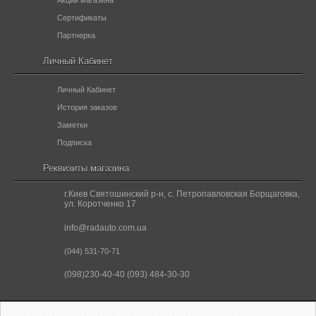
Акции магазина
Сертификаты
Партнерка
Личный Кабинет
Личный Кабинет
История заказов
Заметки
Подписка
Реквизиты магазина
г.Киев Святошинский р-н, с. Петропавловская Борщаговка,
ул. Коротченко 17
info@radauto.com.ua
(044) 531-70-71
(098)230-40-40 (093) 484-30-30