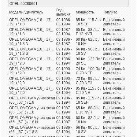
OPEL
90280691
Год
Модель / Двигатель
Мощность
Топливо
выпуска
OPEL OMEGA A (16_, 17_,
09.1986 -
85
Кв
- 115
Лс
/
Бензиновый
19_) / 1.8
03.1994
18 SEH
двигатель
OPEL OMEGA A (16_, 17_,
09.1987 -
65
Кв
- 88
Лс
/
Бензиновый
19_) / 1.8
03.1994
E 18 NVR
двигатель
OPEL OMEGA A (16_, 17_,
09.1986 -
60
Кв
- 82
Лс
/
Бензиновый
19_) / 1.8 N
08.1987
18 NV
двигатель
OPEL OMEGA A (16_, 17_,
09.1986 -
66
Кв
- 90
Лс
/
Бензиновый
19_) / 1.8 S
03.1994
18 SV
двигатель
OPEL OMEGA A (16_, 17_,
09.1986 -
90
Кв
- 122
Лс
/
Бензиновый
19_) / 2.0
03.1994
20 SE
двигатель
OPEL OMEGA A (16_, 17_,
09.1990 -
74
Кв
- 100
Лс
/
Бензиновый
19_) / 2.0
03.1994
C 20 NEF
двигатель
OPEL OMEGA A (16_, 17_,
09.1990 -
73
Кв
- 99
Лс
/
Бензиновый
19_) / 2.0
03.1994
C 20 NEJ
двигатель
OPEL OMEGA A (16_, 17_,
09.1986 -
85
Кв
- 115
Лс
/
Бензиновый
19_) / 2.0 i
03.1994
C 20 NE
двигатель
OPEL OMEGA A универсал
09.1986 -
85
Кв
- 115
Лс
/
Бензиновый
(66_, 67_) / 1.8
03.1994
18 SEH
двигатель
OPEL OMEGA A универсал
09.1987 -
65
Кв
- 88
Лс
/
Бензиновый
(66_, 67_) / 1.8
03.1994
E 18 NVR
двигатель
OPEL OMEGA A универсал
09.1986 -
60
Кв
- 82
Лс
/
Бензиновый
(66_, 67_) / 1.8 N
08.1987
18 NV
двигатель
OPEL OMEGA A универсал
09.1986 -
66
Кв
- 90
Лс
/
Бензиновый
(66_, 67_) / 1.8 S
03.1994
18 SV
двигатель