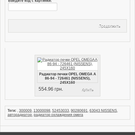
Введите код с картинки:
Продолжить
Радиатор печки OPEL OMEGA A
86-94 - 726461 (NISSENS),
245X160
554.96 грн.
Купить
Теги:
,
300009
,
13000098
,
52453033
,
90280691
,
63043 NISSENS
,
авторадиатор
,
радиатор охлаждения омега