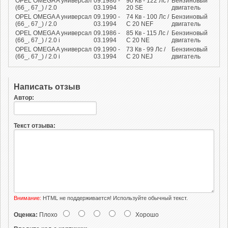
OPEL OMEGA A универсал
09.1986 -
90
Кв
- 122
Лс
/
Бензиновый
(66_, 67_) / 2.0
03.1994
20 SE
двигатель
OPEL OMEGA A универсал
09.1990 -
74
Кв
- 100
Лс
/
Бензиновый
(66_, 67_) / 2.0
03.1994
C 20 NEF
двигатель
OPEL OMEGA A универсал
09.1986 -
85
Кв
- 115
Лс
/
Бензиновый
(66_, 67_) / 2.0 i
03.1994
C 20 NE
двигатель
OPEL OMEGA A универсал
09.1990 -
73
Кв
- 99
Лс
/
Бензиновый
(66_, 67_) / 2.0 i
03.1994
C 20 NEJ
двигатель
Написать отзыв
Автор:
Текст отзыва:
Внимание:
HTML не поддерживается! Используйте обычный текст.
Оценка:
Плохо
Хорошо