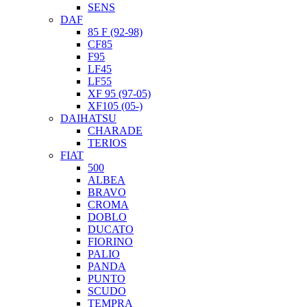
SENS
DAF
85 F (92-98)
CF85
F95
LF45
LF55
XF 95 (97-05)
XF105 (05-)
DAIHATSU
CHARADE
TERIOS
FIAT
500
ALBEA
BRAVO
CROMA
DOBLO
DUCATO
FIORINO
PALIO
PANDA
PUNTO
SCUDO
TEMPRA