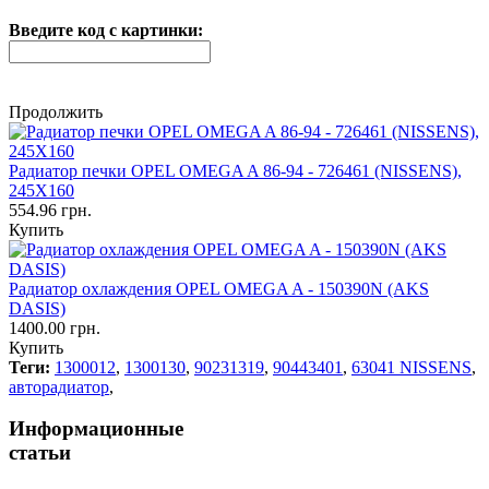
Введите код с картинки:
Продолжить
Радиатор печки OPEL OMEGA A 86-94 - 726461 (NISSENS),
245X160
554.96 грн.
Купить
Радиатор охлаждения OPEL OMEGA A - 150390N (AKS
DASIS)
1400.00 грн.
Купить
Теги:
1300012
,
1300130
,
90231319
,
90443401
,
63041 NISSENS
,
авторадиатор
,
Информационные
статьи