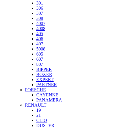
301
306
307
308
4007
4008
405
406
407
5008
605
607
807
BIPPER
BOXER
EXPERT
PARTNER
PORSCHE
CAYENNE
PANAMERA
RENAULT
19
21
CLIO
DUSTER