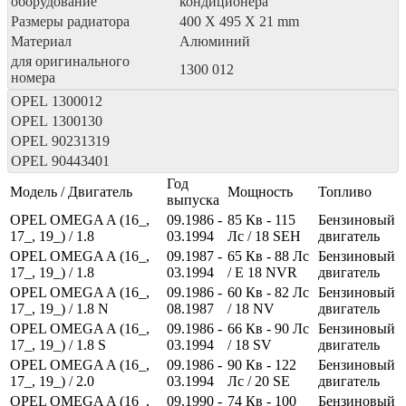
оборудование
кондиционера
Размеры радиатора
400 X 495 X 21 mm
Материал
Алюминий
для оригинального
1300 012
номера
OPEL
1300012
OPEL
1300130
OPEL
90231319
OPEL
90443401
Год
Модель / Двигатель
Мощность
Топливо
выпуска
OPEL OMEGA A (16_,
09.1986 -
85
Кв
- 115
Бензиновый
17_, 19_) / 1.8
03.1994
Лс
/ 18 SEH
двигатель
OPEL OMEGA A (16_,
09.1987 -
65
Кв
- 88
Лс
Бензиновый
17_, 19_) / 1.8
03.1994
/ E 18 NVR
двигатель
OPEL OMEGA A (16_,
09.1986 -
60
Кв
- 82
Лс
Бензиновый
17_, 19_) / 1.8 N
08.1987
/ 18 NV
двигатель
OPEL OMEGA A (16_,
09.1986 -
66
Кв
- 90
Лс
Бензиновый
17_, 19_) / 1.8 S
03.1994
/ 18 SV
двигатель
OPEL OMEGA A (16_,
09.1986 -
90
Кв
- 122
Бензиновый
17_, 19_) / 2.0
03.1994
Лс
/ 20 SE
двигатель
OPEL OMEGA A (16_,
09.1990 -
74
Кв
- 100
Бензиновый