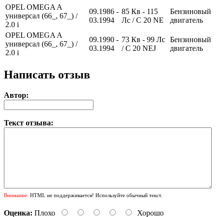
OPEL OMEGA A
09.1986 -
85
Кв
- 115
Бензиновый
универсал (66_, 67_) /
03.1994
Лс
/ C 20 NE
двигатель
2.0 i
OPEL OMEGA A
09.1990 -
73
Кв
- 99
Лс
Бензиновый
универсал (66_, 67_) /
03.1994
/ C 20 NEJ
двигатель
2.0 i
Написать отзыв
Автор:
Текст отзыва:
Внимание:
HTML не поддерживается! Используйте обычный текст.
Оценка:
Плохо
Хорошо