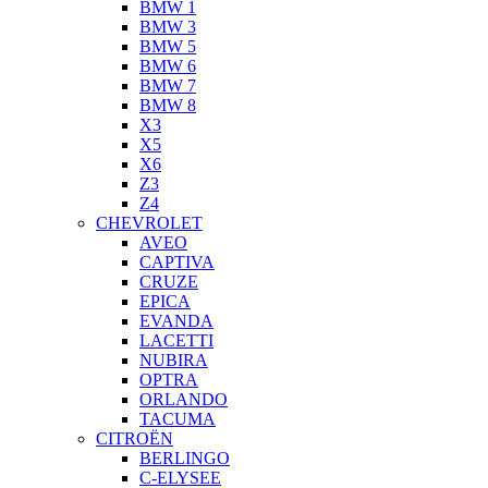
BMW 1
BMW 3
BMW 5
BMW 6
BMW 7
BMW 8
X3
X5
X6
Z3
Z4
CHEVROLET
AVEO
CAPTIVA
CRUZE
EPICA
EVANDA
LACETTI
NUBIRA
OPTRA
ORLANDO
TACUMA
CITROËN
BERLINGO
C-ELYSEE