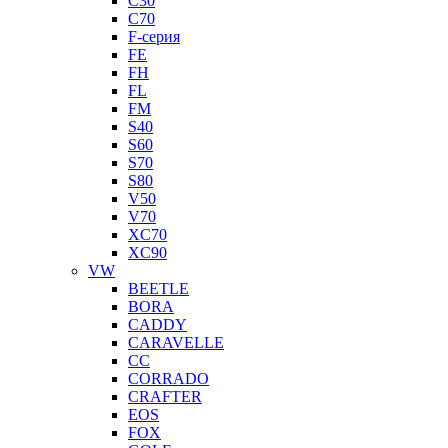
C30
C70
F-серия
FE
FH
FL
FM
S40
S60
S70
S80
V50
V70
XC70
XC90
VW
BEETLE
BORA
CADDY
CARAVELLE
CC
CORRADO
CRAFTER
EOS
FOX