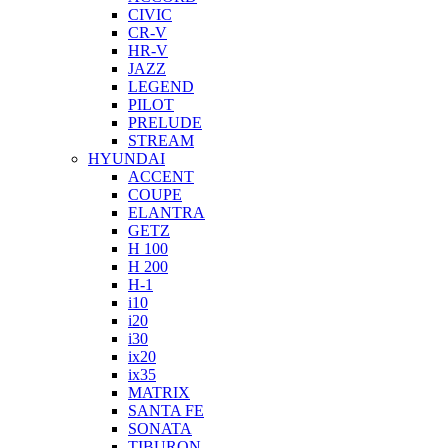
CIVIC
CR-V
HR-V
JAZZ
LEGEND
PILOT
PRELUDE
STREAM
HYUNDAI
ACCENT
COUPE
ELANTRA
GETZ
H 100
H 200
H-1
i10
i20
i30
ix20
ix35
MATRIX
SANTA FE
SONATA
TIBURON