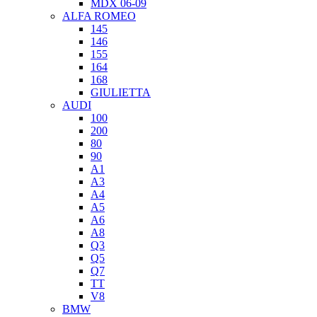
MDX 06-09
ALFA ROMEO
145
146
155
164
168
GIULIETTA
AUDI
100
200
80
90
A1
A3
A4
A5
A6
A8
Q3
Q5
Q7
TT
V8
BMW