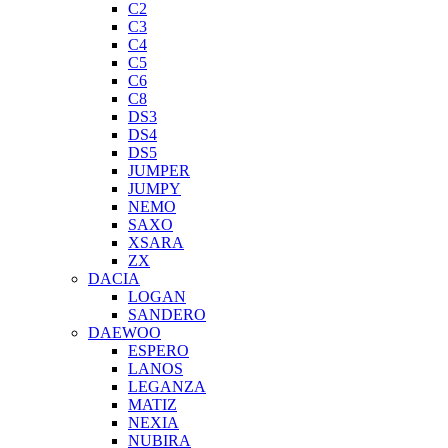
C2
C3
C4
C5
C6
C8
DS3
DS4
DS5
JUMPER
JUMPY
NEMO
SAXO
XSARA
ZX
DACIA
LOGAN
SANDERO
DAEWOO
ESPERO
LANOS
LEGANZA
MATIZ
NEXIA
NUBIRA