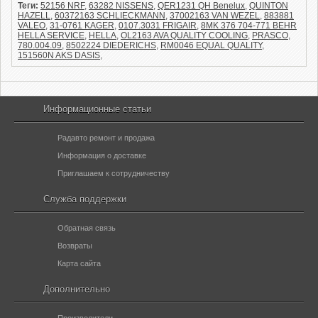
Теги:
52156 NRF
,
63282 NISSENS
,
QER1231 QH Benelux
,
QUINTON
HAZELL
,
60372163 SCHLIECKMANN
,
37002163 VAN WEZEL
,
883881
VALEO
,
31-0761 KAGER
,
0107.3031 FRIGAIR
,
8MK 376 704-771 BEHR
HELLA SERVICE
,
HELLA
,
OL2163 AVA QUALITY COOLING
,
PRASCO
,
780.004.09
,
8502224 DIEDERICHS
,
RM0046 EQUAL QUALITY
,
151560N AKS DASIS
,
Информационные статьи
Радавто ремонт и продажа
Информация о доставке
Приглашаем к сотрудничеству
Служба поддержки
Обратная связь
Возвраты
Карта сайта
Дополнительно