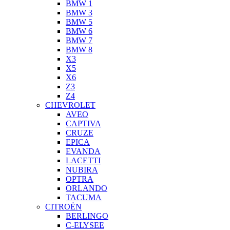
BMW 1
BMW 3
BMW 5
BMW 6
BMW 7
BMW 8
X3
X5
X6
Z3
Z4
CHEVROLET
AVEO
CAPTIVA
CRUZE
EPICA
EVANDA
LACETTI
NUBIRA
OPTRA
ORLANDO
TACUMA
CITROËN
BERLINGO
C-ELYSEE