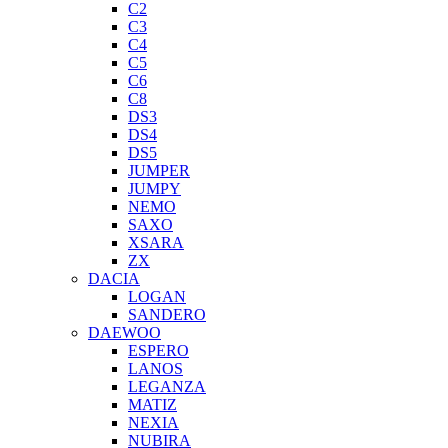
C2
C3
C4
C5
C6
C8
DS3
DS4
DS5
JUMPER
JUMPY
NEMO
SAXO
XSARA
ZX
DACIA
LOGAN
SANDERO
DAEWOO
ESPERO
LANOS
LEGANZA
MATIZ
NEXIA
NUBIRA