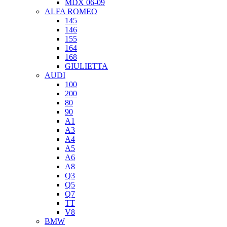
MDX 06-09
ALFA ROMEO
145
146
155
164
168
GIULIETTA
AUDI
100
200
80
90
A1
A3
A4
A5
A6
A8
Q3
Q5
Q7
TT
V8
BMW