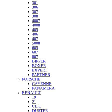
301
306
307
308
4007
4008
405
406
407
5008
605
607
807
BIPPER
BOXER
EXPERT
PARTNER
PORSCHE
CAYENNE
PANAMERA
RENAULT
19
21
CLIO
DUSTER