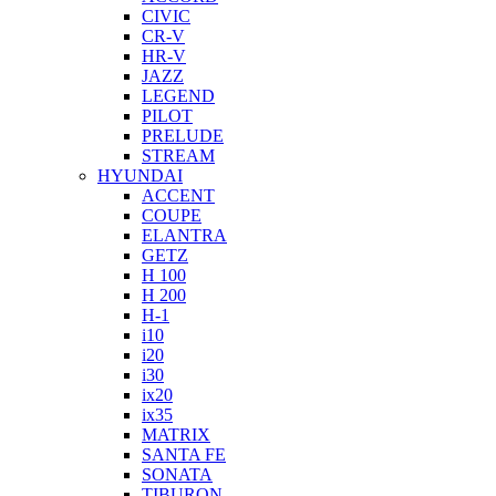
CIVIC
CR-V
HR-V
JAZZ
LEGEND
PILOT
PRELUDE
STREAM
HYUNDAI
ACCENT
COUPE
ELANTRA
GETZ
H 100
H 200
H-1
i10
i20
i30
ix20
ix35
MATRIX
SANTA FE
SONATA
TIBURON