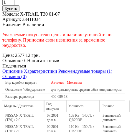
Модель:
X-TRAIL T30 01-07
Артикул:
33411034
Наличие:
В наличии
Уважаемые покупатели цены и наличие уточняйте по
телефону. Приносим свои извинения за временное
неудобство.
Цена: 2577.12 грн.
Отзывов: 0 Написать отзыв
Поделиться
Описание
Характеристики
Рекомендуемые товары (1)
Отзывов (0)
Вид коробки передач
Автомат - Механика
Оснащение / оборудование
для транспортных средств с/без кондиционером
Размеры радиатора
450-689-18
Год
Модель / Двигатель
Мощность
Топливо
выпуска
NISSAN X-TRAIL
07.2001 -
103 Кв - 140 Лс /
Бензиновый
(T30) / 2.0
до н.в.
QR20DE
двигатель
NISSAN X-TRAIL
09.2001 -
110 Кв - 150 Лс /
Бензиновый
(T30) / 2.0
до н.в.
QR20DE
двигатель