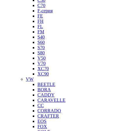
C30
C70
F-серия
FE
FH
FL
FM
S40
S60
S70
S80
V50
V70
XC70
XC90
VW
BEETLE
BORA
CADDY
CARAVELLE
CC
CORRADO
CRAFTER
EOS
FOX