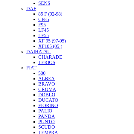
SENS
DAF
85 F (92-98)
CF85
F95
LF45
LF55
XF 95 (97-05)
XF105 (05-)
DAIHATSU
CHARADE
TERIOS
FIAT
500
ALBEA
BRAVO
CROMA
DOBLO
DUCATO
FIORINO
PALIO
PANDA
PUNTO
SCUDO
TEMPRA