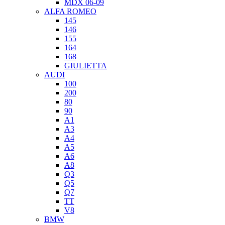
MDX 06-09
ALFA ROMEO
145
146
155
164
168
GIULIETTA
AUDI
100
200
80
90
A1
A3
A4
A5
A6
A8
Q3
Q5
Q7
TT
V8
BMW