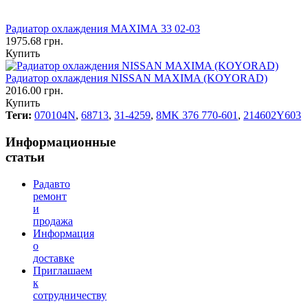
Радиатор охлаждения MAXIMA 33 02-03
1975.68 грн.
Купить
Радиатор охлаждения NISSAN MAXIMA (KOYORAD)
2016.00 грн.
Купить
Теги:
070104N
,
68713
,
31-4259
,
8MK 376 770-601
,
214602Y603
Информационные
статьи
Радавто
ремонт
и
продажа
Информация
о
доставке
Приглашаем
к
сотрудничеству