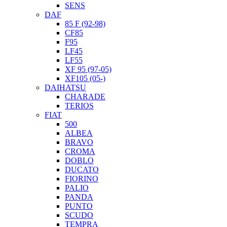
SENS
DAF
85 F (92-98)
CF85
F95
LF45
LF55
XF 95 (97-05)
XF105 (05-)
DAIHATSU
CHARADE
TERIOS
FIAT
500
ALBEA
BRAVO
CROMA
DOBLO
DUCATO
FIORINO
PALIO
PANDA
PUNTO
SCUDO
TEMPRA