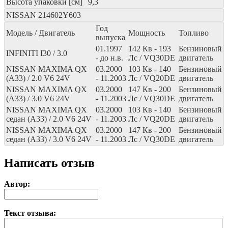
Высота упаковки [см]
9,3
NISSAN
214602Y603
Год
Модель / Двигатель
Мощность
Топливо
выпуска
01.1997
142
Кв
- 193
Бензиновый
INFINITI I30 / 3.0
- до н.в.
Лс
/ VQ30DE
двигатель
NISSAN MAXIMA QX
03.2000
103
Кв
- 140
Бензиновый
(A33) / 2.0 V6 24V
- 11.2003
Лс
/ VQ20DE
двигатель
NISSAN MAXIMA QX
03.2000
147
Кв
- 200
Бензиновый
(A33) / 3.0 V6 24V
- 11.2003
Лс
/ VQ30DE
двигатель
NISSAN MAXIMA QX
03.2000
103
Кв
- 140
Бензиновый
седан (A33) / 2.0 V6 24V
- 11.2003
Лс
/ VQ20DE
двигатель
NISSAN MAXIMA QX
03.2000
147
Кв
- 200
Бензиновый
седан (A33) / 3.0 V6 24V
- 11.2003
Лс
/ VQ30DE
двигатель
Написать отзыв
Автор:
Текст отзыва: