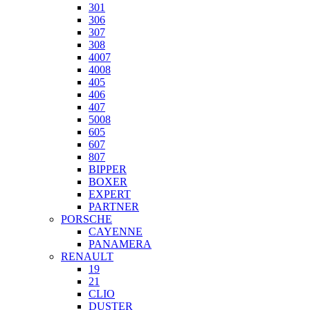
301
306
307
308
4007
4008
405
406
407
5008
605
607
807
BIPPER
BOXER
EXPERT
PARTNER
PORSCHE
CAYENNE
PANAMERA
RENAULT
19
21
CLIO
DUSTER