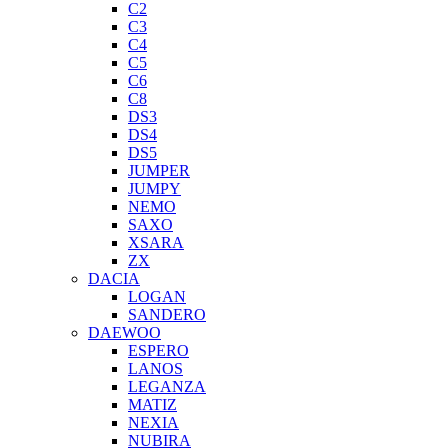
C2
C3
C4
C5
C6
C8
DS3
DS4
DS5
JUMPER
JUMPY
NEMO
SAXO
XSARA
ZX
DACIA
LOGAN
SANDERO
DAEWOO
ESPERO
LANOS
LEGANZA
MATIZ
NEXIA
NUBIRA