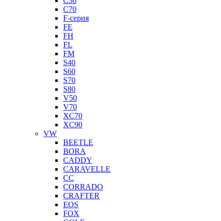
C30
C70
F-серия
FE
FH
FL
FM
S40
S60
S70
S80
V50
V70
XC70
XC90
VW
BEETLE
BORA
CADDY
CARAVELLE
CC
CORRADO
CRAFTER
EOS
FOX