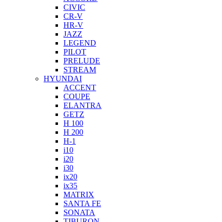
CIVIC
CR-V
HR-V
JAZZ
LEGEND
PILOT
PRELUDE
STREAM
HYUNDAI
ACCENT
COUPE
ELANTRA
GETZ
H 100
H 200
H-1
i10
i20
i30
ix20
ix35
MATRIX
SANTA FE
SONATA
TIBURON