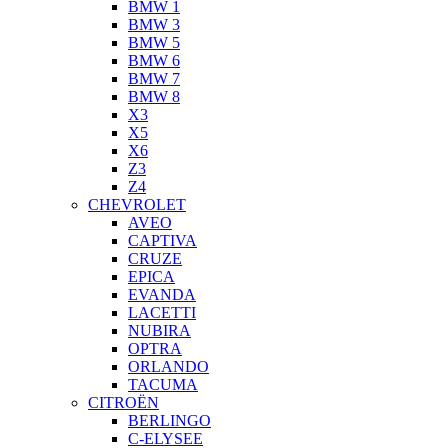
BMW 1
BMW 3
BMW 5
BMW 6
BMW 7
BMW 8
X3
X5
X6
Z3
Z4
CHEVROLET
AVEO
CAPTIVA
CRUZE
EPICA
EVANDA
LACETTI
NUBIRA
OPTRA
ORLANDO
TACUMA
CITROËN
BERLINGO
C-ELYSEE