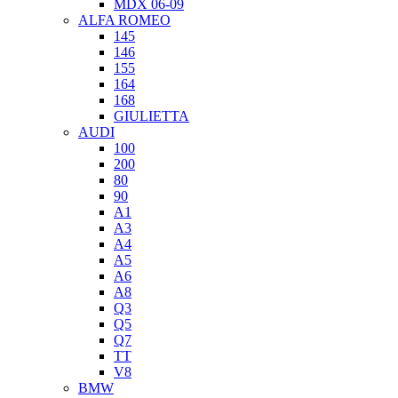
MDX 06-09
ALFA ROMEO
145
146
155
164
168
GIULIETTA
AUDI
100
200
80
90
A1
A3
A4
A5
A6
A8
Q3
Q5
Q7
TT
V8
BMW