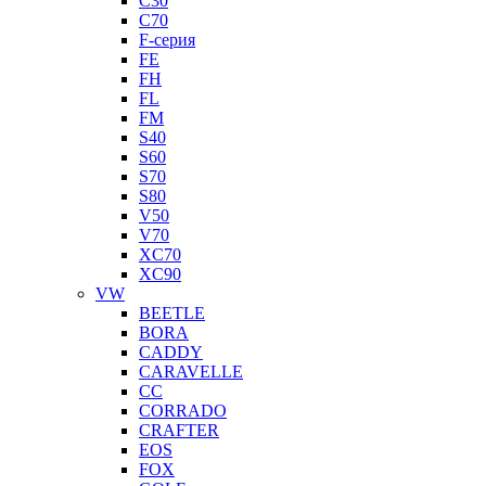
C30
C70
F-серия
FE
FH
FL
FM
S40
S60
S70
S80
V50
V70
XC70
XC90
VW
BEETLE
BORA
CADDY
CARAVELLE
CC
CORRADO
CRAFTER
EOS
FOX