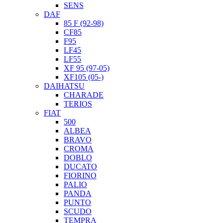
SENS
DAF
85 F (92-98)
CF85
F95
LF45
LF55
XF 95 (97-05)
XF105 (05-)
DAIHATSU
CHARADE
TERIOS
FIAT
500
ALBEA
BRAVO
CROMA
DOBLO
DUCATO
FIORINO
PALIO
PANDA
PUNTO
SCUDO
TEMPRA