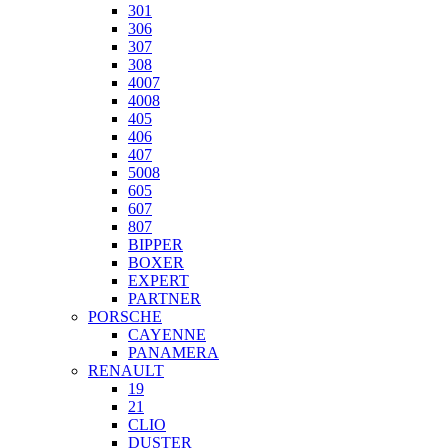
301
306
307
308
4007
4008
405
406
407
5008
605
607
807
BIPPER
BOXER
EXPERT
PARTNER
PORSCHE
CAYENNE
PANAMERA
RENAULT
19
21
CLIO
DUSTER