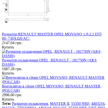
Радиатор RENAULT MASTER OPEL MOVANO 1.9-2.2 DTI
00- 730X420 AC-
2147.04 грн.
Купить
Радиатор охлаждения OPEL, RENAULT - 181750N (AKS
DASIS)
1687.28 грн.
Купить
Вентилятор в сборе OPEL MOVANO, RENAULT MASTER
(POLCAR)
2996.00 грн.
Купить
Теги:
Радиатор охлаждения
,
MASTER II
,
55350 NRF
,
4403216
,
9111216
,
7701049664
,
4403216
,
9111216
,
55350 NRF
,
0207.3002