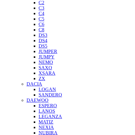
C2
C3
C4
C5
C6
C8
DS3
DS4
DS5
JUMPER
JUMPY
NEMO
SAXO
XSARA
ZX
DACIA
LOGAN
SANDERO
DAEWOO
ESPERO
LANOS
LEGANZA
MATIZ
NEXIA
NUBIRA