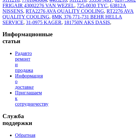
FRIGAIR 43002276 VAN WEZEL
,
725-0030 TYC
,
63812A
NISSENS
,
RTA2276 AVA QUALITY COOLING
,
RT2276 AVA
QUALITY COOLING
,
8MK 376 771-731 BEHR HELLA
SERVICE
,
31-0975 KAGER
,
181750N AKS DASIS
,
Информационные
статьи
Радавто
ремонт
и
продажа
Информация
о
доставке
Приглашаем
к
сотрудничеству
Служба
поддержки
Обратная