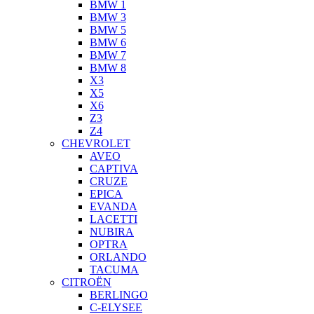
BMW 1
BMW 3
BMW 5
BMW 6
BMW 7
BMW 8
X3
X5
X6
Z3
Z4
CHEVROLET
AVEO
CAPTIVA
CRUZE
EPICA
EVANDA
LACETTI
NUBIRA
OPTRA
ORLANDO
TACUMA
CITROËN
BERLINGO
C-ELYSEE