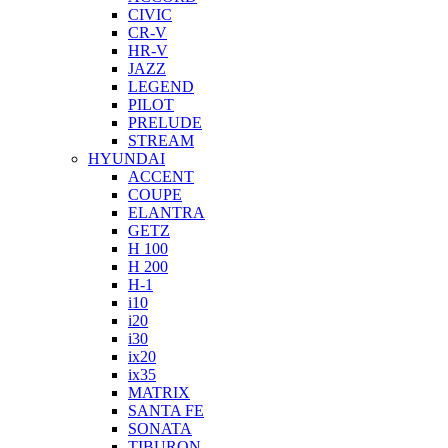
CIVIC
CR-V
HR-V
JAZZ
LEGEND
PILOT
PRELUDE
STREAM
HYUNDAI
ACCENT
COUPE
ELANTRA
GETZ
H 100
H 200
H-1
i10
i20
i30
ix20
ix35
MATRIX
SANTA FE
SONATA
TIBURON