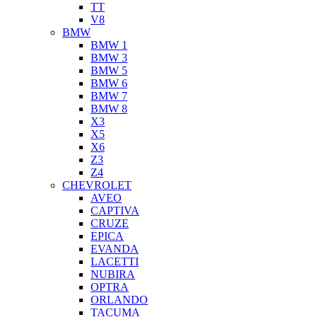
TT
V8
BMW
BMW 1
BMW 3
BMW 5
BMW 6
BMW 7
BMW 8
X3
X5
X6
Z3
Z4
CHEVROLET
AVEO
CAPTIVA
CRUZE
EPICA
EVANDA
LACETTI
NUBIRA
OPTRA
ORLANDO
TACUMA