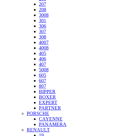
207
208
3008
301
306
307
308
4007
4008
405
406
407
5008
605
607
807
BIPPER
BOXER
EXPERT
PARTNER
PORSCHE
CAYENNE
PANAMERA
RENAULT
19