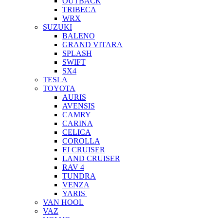
OUTBACK
TRIBECA
WRX
SUZUKI
BALENO
GRAND VITARA
SPLASH
SWIFT
SX4
TESLA
TOYOTA
AURIS
AVENSIS
CAMRY
CARINA
CELICA
COROLLA
FJ CRUISER
LAND CRUISER
RAV 4
TUNDRA
VENZA
YARIS
VAN HOOL
VAZ