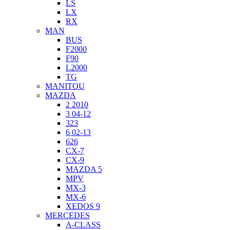
LS
LX
RX
MAN
BUS
F2000
F90
L2000
TG
MANITOU
MAZDA
2 2010
3 04-12
323
6 02-13
626
CX-7
CX-9
MAZDA 5
MPV
MX-3
MX-6
XEDOS 9
MERCEDES
A-CLASS