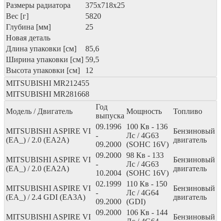
Размеры радиатора
375x718x25
Вес [г]
5820
Глубина [мм]
25
Новая деталь
Длина упаковки [см]
85,6
Ширина упаковки [см]
59,5
Высота упаковки [см]
12
MITSUBISHI
MR212455
MITSUBISHI
MR281668
Год
Модель / Двигатель
Мощность
Топливо
выпуска
09.1996
100
Кв
- 136
MITSUBISHI ASPIRE VI
Бензиновый
-
Лс
/ 4G63
(EA_) / 2.0 (EA2A)
двигатель
09.2000
(SOHC 16V)
09.2000
98
Кв
- 133
MITSUBISHI ASPIRE VI
Бензиновый
-
Лс
/ 4G63
(EA_) / 2.0 (EA2A)
двигатель
10.2004
(SOHC 16V)
02.1999
110
Кв
- 150
MITSUBISHI ASPIRE VI
Бензиновый
-
Лс
/ 4G64
(EA_) / 2.4 GDI (EA3A)
двигатель
09.2000
(GDI)
09.2000
106
Кв
- 144
MITSUBISHI ASPIRE VI
Бензиновый