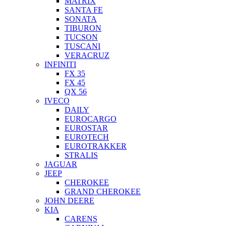
MATRIX
SANTA FE
SONATA
TIBURON
TUCSON
TUSCANI
VERACRUZ
INFINITI
FX 35
FX 45
QX 56
IVECO
DAILY
EUROCARGO
EUROSTAR
EUROTECH
EUROTRAKKER
STRALIS
JAGUAR
JEEP
CHEROKEE
GRAND CHEROKEE
JOHN DEERE
KIA
CARENS