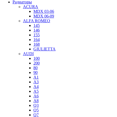
Радиаторы
ACURA
MDX 03-06
MDX 06-09
ALFA ROMEO
145
146
155
164
168
GIULIETTA
AUDI
100
200
80
90
A1
A3
A4
A5
A6
A8
Q3
Q5
Q7