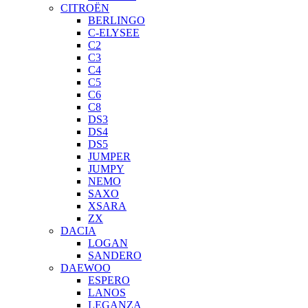
CITROËN
BERLINGO
C-ELYSEE
C2
C3
C4
C5
C6
C8
DS3
DS4
DS5
JUMPER
JUMPY
NEMO
SAXO
XSARA
ZX
DACIA
LOGAN
SANDERO
DAEWOO
ESPERO
LANOS
LEGANZA