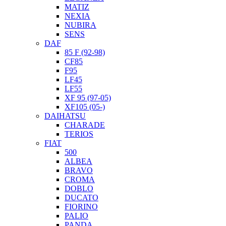
MATIZ
NEXIA
NUBIRA
SENS
DAF
85 F (92-98)
CF85
F95
LF45
LF55
XF 95 (97-05)
XF105 (05-)
DAIHATSU
CHARADE
TERIOS
FIAT
500
ALBEA
BRAVO
CROMA
DOBLO
DUCATO
FIORINO
PALIO
PANDA