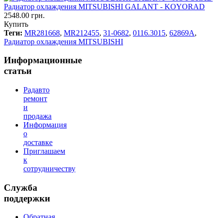
Радиатор охлаждения MITSUBISHI GALANT - KOYORAD
2548.00 грн.
Купить
Теги:
MR281668
,
MR212455
,
31-0682
,
0116.3015
,
62869A
,
Радиатор охлаждения MITSUBISHI
Информационные
статьи
Радавто
ремонт
и
продажа
Информация
о
доставке
Приглашаем
к
сотрудничеству
Служба
поддержки
Обратная