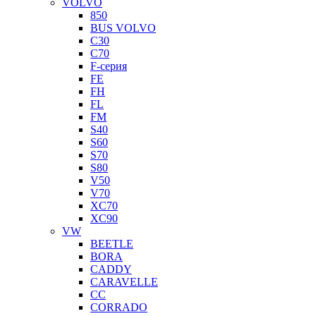
VOLVO
850
BUS VOLVO
C30
C70
F-серия
FE
FH
FL
FM
S40
S60
S70
S80
V50
V70
XC70
XC90
VW
BEETLE
BORA
CADDY
CARAVELLE
CC
CORRADO