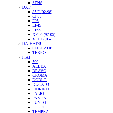
SENS
DAF
85 F (92-98)
CF85
F95
LF45
LF55
XF 95 (97-05)
XF105 (05-)
DAIHATSU
CHARADE
TERIOS
FIAT
500
ALBEA
BRAVO
CROMA
DOBLO
DUCATO
FIORINO
PALIO
PANDA
PUNTO
SCUDO
TEMPRA