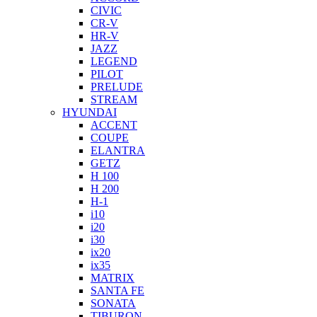
CIVIC
CR-V
HR-V
JAZZ
LEGEND
PILOT
PRELUDE
STREAM
HYUNDAI
ACCENT
COUPE
ELANTRA
GETZ
H 100
H 200
H-1
i10
i20
i30
ix20
ix35
MATRIX
SANTA FE
SONATA
TIBURON