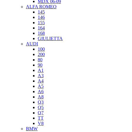
MDX 06-09
ALFA ROMEO
145
146
155
164
168
GIULIETTA
AUDI
100
200
80
90
A1
A3
A4
A5
A6
A8
Q3
Q5
Q7
TT
V8
BMW