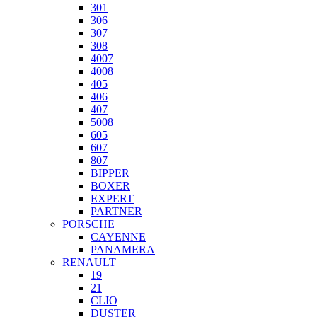
301
306
307
308
4007
4008
405
406
407
5008
605
607
807
BIPPER
BOXER
EXPERT
PARTNER
PORSCHE
CAYENNE
PANAMERA
RENAULT
19
21
CLIO
DUSTER