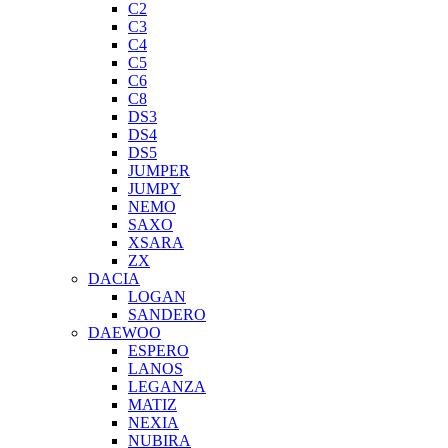
C2
C3
C4
C5
C6
C8
DS3
DS4
DS5
JUMPER
JUMPY
NEMO
SAXO
XSARA
ZX
DACIA
LOGAN
SANDERO
DAEWOO
ESPERO
LANOS
LEGANZA
MATIZ
NEXIA
NUBIRA