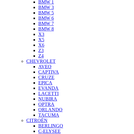
BMW 1
BMW 3
BMW 5
BMW 6
BMW 7
BMW 8
X3
X5
X6
Z3
Z4
CHEVROLET
AVEO
CAPTIVA
CRUZE
EPICA
EVANDA
LACETTI
NUBIRA
OPTRA
ORLANDO
TACUMA
CITROËN
BERLINGO
C-ELYSEE