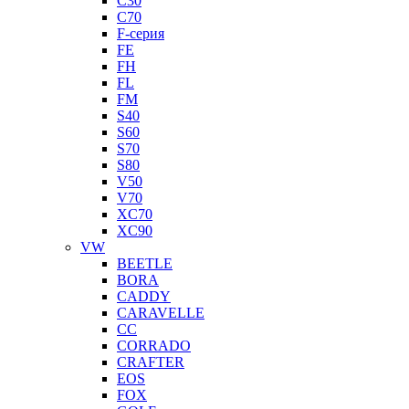
C30
C70
F-серия
FE
FH
FL
FM
S40
S60
S70
S80
V50
V70
XC70
XC90
VW
BEETLE
BORA
CADDY
CARAVELLE
CC
CORRADO
CRAFTER
EOS
FOX