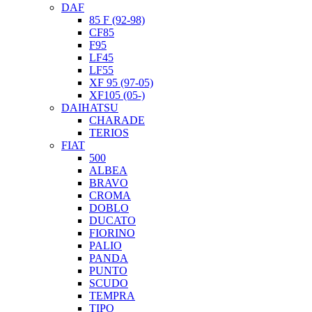
DAF
85 F (92-98)
CF85
F95
LF45
LF55
XF 95 (97-05)
XF105 (05-)
DAIHATSU
CHARADE
TERIOS
FIAT
500
ALBEA
BRAVO
CROMA
DOBLO
DUCATO
FIORINO
PALIO
PANDA
PUNTO
SCUDO
TEMPRA
TIPO