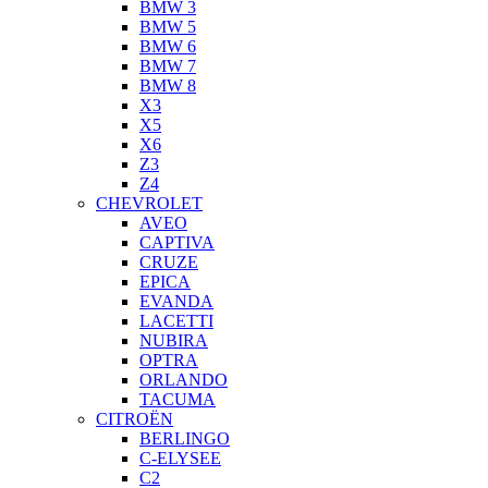
BMW 3
BMW 5
BMW 6
BMW 7
BMW 8
X3
X5
X6
Z3
Z4
CHEVROLET
AVEO
CAPTIVA
CRUZE
EPICA
EVANDA
LACETTI
NUBIRA
OPTRA
ORLANDO
TACUMA
CITROËN
BERLINGO
C-ELYSEE
C2