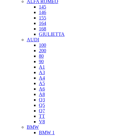
ALFA ROMEO
145
146
155
164
168
GIULIETTA
AUDI
100
200
80
90
A1
A3
A4
A5
A6
A8
Q3
Q5
Q7
TT
V8
BMW
BMW 1