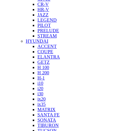
CR-V
HR-V
JAZZ
LEGEND
PILOT
PRELUDE
STREAM
HYUNDAI
ACCENT
COUPE
ELANTRA
GETZ
H 100
H 200
H-1
i10
i20
i30
ix20
ix35
MATRIX
SANTA FE
SONATA
TIBURON
TUCSON