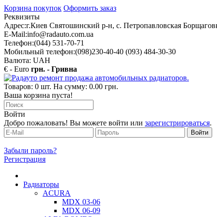
Корзина покупок
Оформить заказ
Реквизиты
Адрес:
г.Киев Святошинский р-н, с. Петропавловская Борщаговк
E-Mail:
info@radauto.com.ua
Телефон:
(044) 531-70-71
Мобильный телефон:
(098)230-40-40 (093) 484-30-30
Валюта: UAH
€ - Euro
грн. - Гривна
Товаров: 0 шт. На сумму: 0.00 грн.
Ваша корзина пуста!
Войти
Добро пожаловать! Вы можете войти или
зарегистрироваться
.
Забыли пароль?
Регистрация
Радиаторы
ACURA
MDX 03-06
MDX 06-09