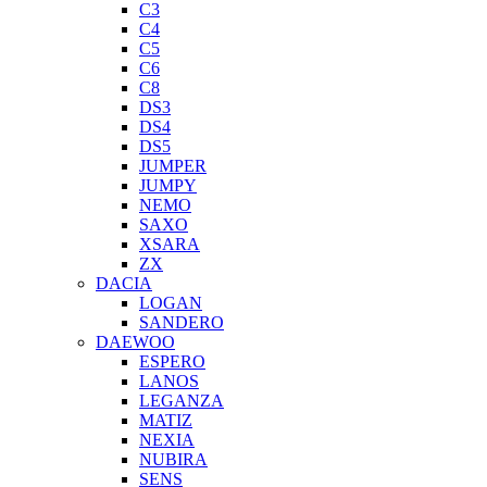
C3
C4
C5
C6
C8
DS3
DS4
DS5
JUMPER
JUMPY
NEMO
SAXO
XSARA
ZX
DACIA
LOGAN
SANDERO
DAEWOO
ESPERO
LANOS
LEGANZA
MATIZ
NEXIA
NUBIRA
SENS