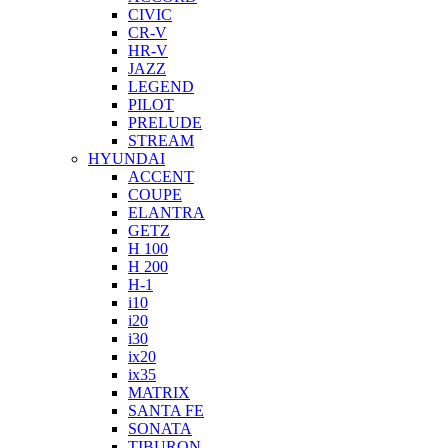
CIVIC
CR-V
HR-V
JAZZ
LEGEND
PILOT
PRELUDE
STREAM
HYUNDAI
ACCENT
COUPE
ELANTRA
GETZ
H 100
H 200
H-1
i10
i20
i30
ix20
ix35
MATRIX
SANTA FE
SONATA
TIBURON