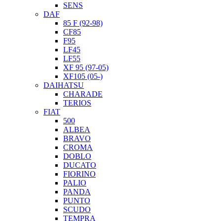
SENS
DAF
85 F (92-98)
CF85
F95
LF45
LF55
XF 95 (97-05)
XF105 (05-)
DAIHATSU
CHARADE
TERIOS
FIAT
500
ALBEA
BRAVO
CROMA
DOBLO
DUCATO
FIORINO
PALIO
PANDA
PUNTO
SCUDO
TEMPRA