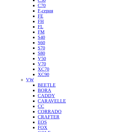
C30
C70
F-серия
FE
FH
FL
FM
S40
S60
S70
S80
V50
V70
XC70
XC90
VW
BEETLE
BORA
CADDY
CARAVELLE
CC
CORRADO
CRAFTER
EOS
FOX