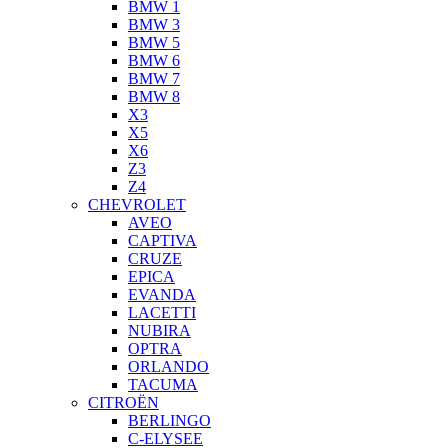
BMW 1
BMW 3
BMW 5
BMW 6
BMW 7
BMW 8
X3
X5
X6
Z3
Z4
CHEVROLET
AVEO
CAPTIVA
CRUZE
EPICA
EVANDA
LACETTI
NUBIRA
OPTRA
ORLANDO
TACUMA
CITROËN
BERLINGO
C-ELYSEE