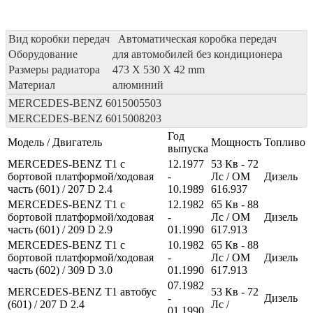
Вид коробки передач
Автоматическая коробка передач
Оборудование
для автомобилей без кондиционера
Размеры радиатора
473 X 530 X 42 mm
Материал
алюминий
MERCEDES-BENZ
6015005503
MERCEDES-BENZ
6015008203
Год
Модель / Двигатель
Мощность
Топливо
выпуска
MERCEDES-BENZ T1 c
12.1977
53
Кв
- 72
бортовой платформой/ходовая
-
Лс
/ OM
Дизель
часть (601) / 207 D 2.4
10.1989
616.937
MERCEDES-BENZ T1 c
12.1982
65
Кв
- 88
бортовой платформой/ходовая
-
Лс
/ OM
Дизель
часть (601) / 209 D 2.9
01.1990
617.913
MERCEDES-BENZ T1 c
10.1982
65
Кв
- 88
бортовой платформой/ходовая
-
Лс
/ OM
Дизель
часть (602) / 309 D 3.0
01.1990
617.913
07.1982
MERCEDES-BENZ T1 автобус
53
Кв
- 72
-
Дизель
(601) / 207 D 2.4
Лс
/
01.1990