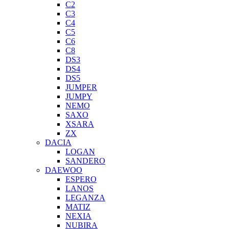
C2
C3
C4
C5
C6
C8
DS3
DS4
DS5
JUMPER
JUMPY
NEMO
SAXO
XSARA
ZX
DACIA
LOGAN
SANDERO
DAEWOO
ESPERO
LANOS
LEGANZA
MATIZ
NEXIA
NUBIRA