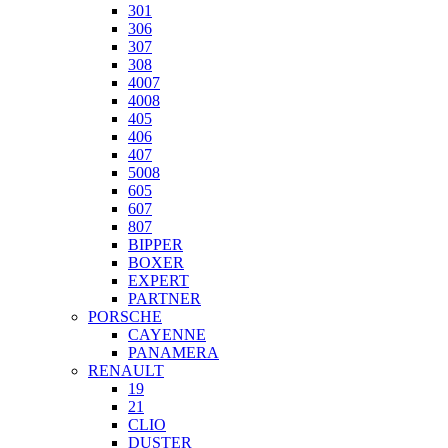
301
306
307
308
4007
4008
405
406
407
5008
605
607
807
BIPPER
BOXER
EXPERT
PARTNER
PORSCHE
CAYENNE
PANAMERA
RENAULT
19
21
CLIO
DUSTER