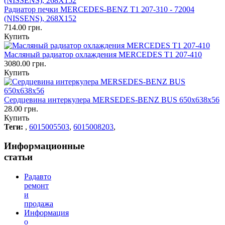
Радиатор печки MERCEDES-BENZ Т1 207-310 - 72004
(NISSENS), 268Х152
714.00 грн.
Купить
Масляный радиатор охлаждения MERCEDES T1 207-410
3080.00 грн.
Купить
Сердцевина интеркулера MERSEDES-BENZ BUS 650x638x56
28.00 грн.
Купить
Теги:
,
6015005503
,
6015008203
,
Информационные
статьи
Радавто
ремонт
и
продажа
Информация
о