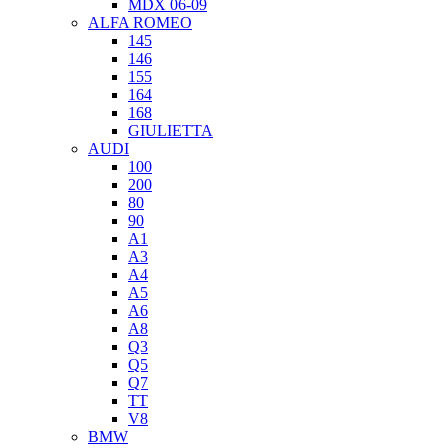
MDX 06-09
ALFA ROMEO
145
146
155
164
168
GIULIETTA
AUDI
100
200
80
90
A1
A3
A4
A5
A6
A8
Q3
Q5
Q7
TT
V8
BMW