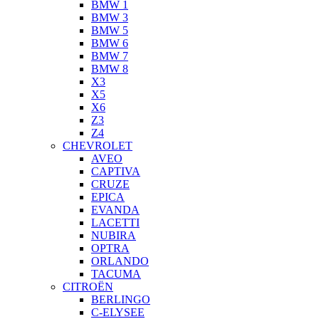
BMW 1
BMW 3
BMW 5
BMW 6
BMW 7
BMW 8
X3
X5
X6
Z3
Z4
CHEVROLET
AVEO
CAPTIVA
CRUZE
EPICA
EVANDA
LACETTI
NUBIRA
OPTRA
ORLANDO
TACUMA
CITROËN
BERLINGO
C-ELYSEE