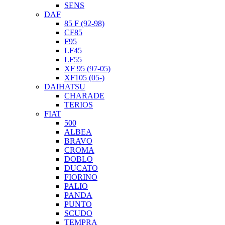
SENS
DAF
85 F (92-98)
CF85
F95
LF45
LF55
XF 95 (97-05)
XF105 (05-)
DAIHATSU
CHARADE
TERIOS
FIAT
500
ALBEA
BRAVO
CROMA
DOBLO
DUCATO
FIORINO
PALIO
PANDA
PUNTO
SCUDO
TEMPRA