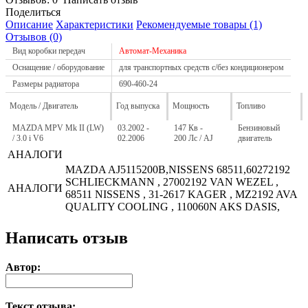
Поделиться
Описание
Характеристики
Рекомендуемые товары (1)
Отзывов (0)
Вид коробки передач
Автомат-Механика
Оснащение / оборудование
для транспортных средств с/без кондиционером
Размеры радиатора
690-460-24
Модель / Двигатель
Год выпуска
Мощность
Топливо
MAZDA MPV Mk II (LW)
03.2002 -
147 Кв -
Бензиновый
/ 3.0 i V6
02.2006
200 Лс / AJ
двигатель
АНАЛОГИ
MAZDA AJ5115200B,NISSENS 68511,60272192
SCHLIECKMANN , 27002192 VAN WEZEL ,
АНАЛОГИ
68511 NISSENS , 31-2617 KAGER , MZ2192 AVA
QUALITY COOLING , 110060N AKS DASIS,
Написать отзыв
Автор:
Текст отзыва: