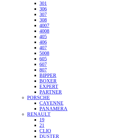
301
306
307
308
4007
4008
405
406
407
5008
605
607
807
BIPPER
BOXER
EXPERT
PARTNER
PORSCHE
CAYENNE
PANAMERA
RENAULT
19
21
CLIO
DUSTER