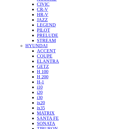
CIVIC
CR-V
HR-V
JAZZ
LEGEND
PILOT
PRELUDE
STREAM
HYUNDAI
ACCENT
COUPE
ELANTRA
GETZ
H 100
H 200
H-1
i10
i20
i30
ix20
ix35
MATRIX
SANTA FE
SONATA
TIBURON