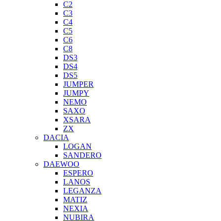
C2
C3
C4
C5
C6
C8
DS3
DS4
DS5
JUMPER
JUMPY
NEMO
SAXO
XSARA
ZX
DACIA
LOGAN
SANDERO
DAEWOO
ESPERO
LANOS
LEGANZA
MATIZ
NEXIA
NUBIRA