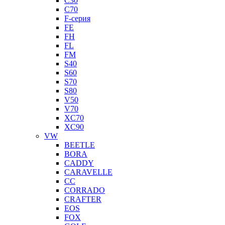
C30
C70
F-серия
FE
FH
FL
FM
S40
S60
S70
S80
V50
V70
XC70
XC90
VW
BEETLE
BORA
CADDY
CARAVELLE
CC
CORRADO
CRAFTER
EOS
FOX