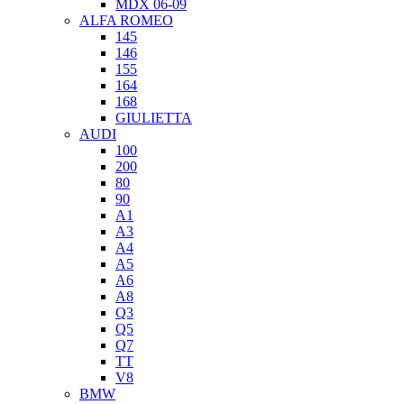
MDX 06-09
ALFA ROMEO
145
146
155
164
168
GIULIETTA
AUDI
100
200
80
90
A1
A3
A4
A5
A6
A8
Q3
Q5
Q7
TT
V8
BMW