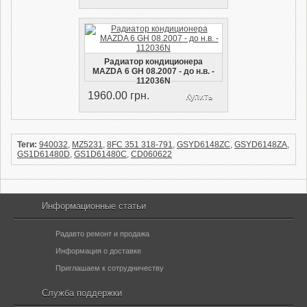
Радиатор кондиционера
MAZDA 6 GH 08.2007 - до н.в. -
112036N
1960.00 грн.
Купить
Теги:
940032
,
MZ5231
,
8FC 351 318-791
,
GSYD6148ZC
,
GSYD6148ZA
,
GS1D61480D
,
GS1D61480C
,
CD060622
Информационные статьи
Радавто ремонт и продажа
Информация о доставке
Приглашаем к сотрудничеству
Служба поддержки