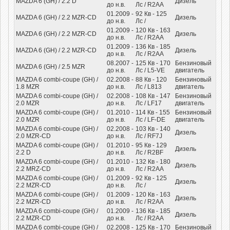
MAZDA 6 (GH) / 2.2 D
Дизель
до н.в.
Лс
/ R2AA
01.2009 -
92
Кв
- 125
MAZDA 6 (GH) / 2.2 MZR-CD
Дизель
до н.в.
Лс
/
01.2009 -
120
Кв
- 163
MAZDA 6 (GH) / 2.2 MZR-CD
Дизель
до н.в.
Лс
/ R2AA
01.2009 -
136
Кв
- 185
MAZDA 6 (GH) / 2.2 MZR-CD
Дизель
до н.в.
Лс
/ R2AA
08.2007 -
125
Кв
- 170
Бензиновый
MAZDA 6 (GH) / 2.5 MZR
до н.в.
Лс
/ L5-VE
двигатель
MAZDA 6 combi-coupe (GH) /
02.2008 -
88
Кв
- 120
Бензиновый
1.8 MZR
до н.в.
Лс
/ L813
двигатель
MAZDA 6 combi-coupe (GH) /
02.2008 -
108
Кв
- 147
Бензиновый
2.0 MZR
до н.в.
Лс
/ LF17
двигатель
MAZDA 6 combi-coupe (GH) /
01.2010 -
114
Кв
- 155
Бензиновый
2.0 MZR
до н.в.
Лс
/ LF-DE
двигатель
MAZDA 6 combi-coupe (GH) /
02.2008 -
103
Кв
- 140
Дизель
2.0 MZR-CD
до н.в.
Лс
/ RF7J
MAZDA 6 combi-coupe (GH) /
01.2010 -
95
Кв
- 129
Дизель
2.2 D
до н.в.
Лс
/ R2BF
MAZDA 6 combi-coupe (GH) /
01.2010 -
132
Кв
- 180
Дизель
2.2 MRZ-CD
до н.в.
Лс
/ R2AA
MAZDA 6 combi-coupe (GH) /
01.2009 -
92
Кв
- 125
Дизель
2.2 MZR-CD
до н.в.
Лс
/
MAZDA 6 combi-coupe (GH) /
01.2009 -
120
Кв
- 163
Дизель
2.2 MZR-CD
до н.в.
Лс
/ R2AA
MAZDA 6 combi-coupe (GH) /
01.2009 -
136
Кв
- 185
Дизель
2.2 MZR-CD
до н.в.
Лс
/ R2AA
MAZDA 6 combi-coupe (GH) /
02.2008 -
125
Кв
- 170
Бензиновый