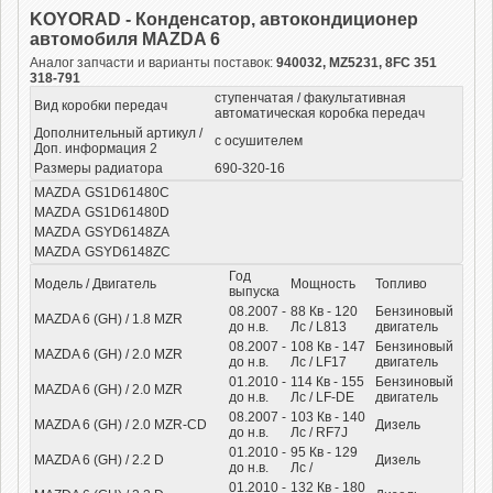
KOYORAD - Конденсатор, автокондиционер
автомобиля MAZDA 6
Аналог запчасти и варианты поставок:
940032, MZ5231, 8FC 351
318-791
ступенчатая / факультативная
Вид коробки передач
автоматическая коробка передач
Дополнительный артикул /
с осушителем
Доп. информация 2
Размеры радиатора
690-320-16
MAZDA
GS1D61480C
MAZDA
GS1D61480D
MAZDA
GSYD6148ZA
MAZDA
GSYD6148ZC
Год
Модель / Двигатель
Мощность
Топливо
выпуска
08.2007 -
88
Кв
- 120
Бензиновый
MAZDA 6 (GH) / 1.8 MZR
до н.в.
Лс
/ L813
двигатель
08.2007 -
108
Кв
- 147
Бензиновый
MAZDA 6 (GH) / 2.0 MZR
до н.в.
Лс
/ LF17
двигатель
01.2010 -
114
Кв
- 155
Бензиновый
MAZDA 6 (GH) / 2.0 MZR
до н.в.
Лс
/ LF-DE
двигатель
08.2007 -
103
Кв
- 140
MAZDA 6 (GH) / 2.0 MZR-CD
Дизель
до н.в.
Лс
/ RF7J
01.2010 -
95
Кв
- 129
MAZDA 6 (GH) / 2.2 D
Дизель
до н.в.
Лс
/
01.2010 -
132
Кв
- 180