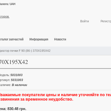
Валюта: UAH
Войти
Регист
талог запчастей
Информация
Новости
диатор печки F 90 (86-) 370X195X42
 370X195X42
одель:
5031003
ртикул:
5031003
аличие:
В наличии
Уважаемые покупатели цены и наличие уточняйте по т
извинения за временное неудобство.
на: 830.48 грн.