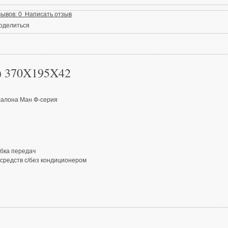
зывов: 0 Написать отзыв
оделиться
-) 370X195X42
 салона Ман Ф-серия
бка передач
средств с/без кондиционером