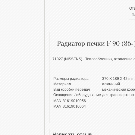
От
П
Радиатор печки F 90 (86
71927 (NISSENS) - Теплообменник, отопление
Размеры радиатора
370 X 189 X 42 mm
Материал
алюминий
Вид коробки передач
механическая коро
Оснащение / оборудование
для транспортных 
MAN
81619010056
MAN
81619010064
Написать отзыв