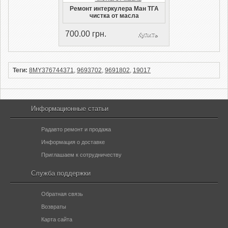
Ремонт интеркулера Ман ТГА
чистка от масла
700.00 грн.
Купить
Теги:
8MY376744371
,
9693702
,
9691802
,
19017
Информационные статьи
Радавто ремонт и продажа
Информация о доставке
Приглашаем к сотрудничеству
Служба поддержки
Обратная связь
Возвраты
Карта сайта