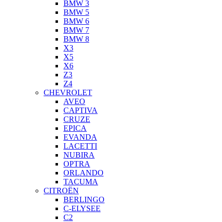
BMW 3
BMW 5
BMW 6
BMW 7
BMW 8
X3
X5
X6
Z3
Z4
CHEVROLET
AVEO
CAPTIVA
CRUZE
EPICA
EVANDA
LACETTI
NUBIRA
OPTRA
ORLANDO
TACUMA
CITROËN
BERLINGO
C-ELYSEE
C2