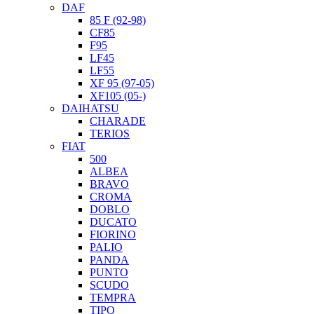
DAF
85 F (92-98)
CF85
F95
LF45
LF55
XF 95 (97-05)
XF105 (05-)
DAIHATSU
CHARADE
TERIOS
FIAT
500
ALBEA
BRAVO
CROMA
DOBLO
DUCATO
FIORINO
PALIO
PANDA
PUNTO
SCUDO
TEMPRA
TIPO