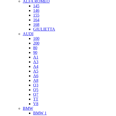
ALFA ROMEO
145
146
155
164
168
GIULIETTA
AUDI
100
200
80
90
A1
A3
A4
A5
A6
A8
Q3
Q5
Q7
TT
V8
BMW
BMW 1