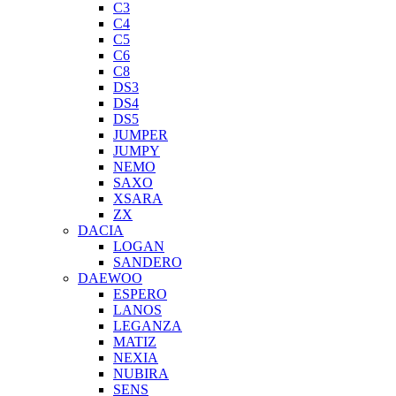
C3
C4
C5
C6
C8
DS3
DS4
DS5
JUMPER
JUMPY
NEMO
SAXO
XSARA
ZX
DACIA
LOGAN
SANDERO
DAEWOO
ESPERO
LANOS
LEGANZA
MATIZ
NEXIA
NUBIRA
SENS