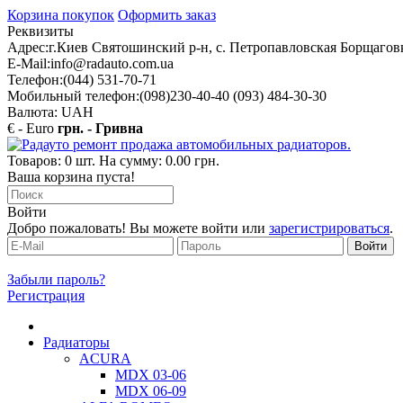
Корзина покупок
Оформить заказ
Реквизиты
Адрес:
г.Киев Святошинский р-н, с. Петропавловская Борщаговк
E-Mail:
info@radauto.com.ua
Телефон:
(044) 531-70-71
Мобильный телефон:
(098)230-40-40 (093) 484-30-30
Валюта: UAH
€ - Euro
грн. - Гривна
Товаров: 0 шт. На сумму: 0.00 грн.
Ваша корзина пуста!
Войти
Добро пожаловать! Вы можете войти или
зарегистрироваться
.
Забыли пароль?
Регистрация
Радиаторы
ACURA
MDX 03-06
MDX 06-09