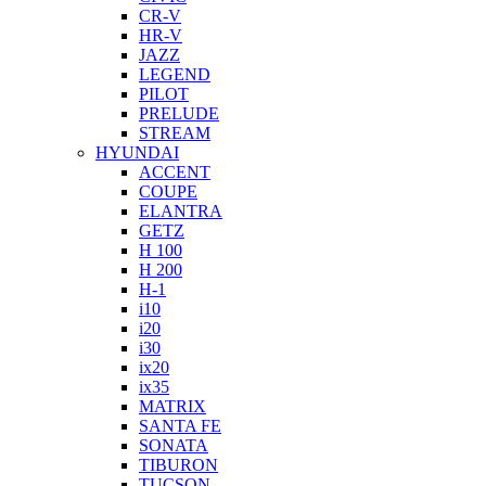
CR-V
HR-V
JAZZ
LEGEND
PILOT
PRELUDE
STREAM
HYUNDAI
ACCENT
COUPE
ELANTRA
GETZ
H 100
H 200
H-1
i10
i20
i30
ix20
ix35
MATRIX
SANTA FE
SONATA
TIBURON
TUCSON