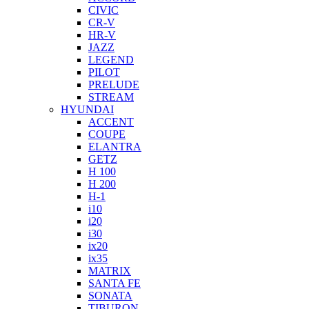
CIVIC
CR-V
HR-V
JAZZ
LEGEND
PILOT
PRELUDE
STREAM
HYUNDAI
ACCENT
COUPE
ELANTRA
GETZ
H 100
H 200
H-1
i10
i20
i30
ix20
ix35
MATRIX
SANTA FE
SONATA
TIBURON