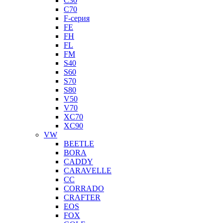
C30
C70
F-серия
FE
FH
FL
FM
S40
S60
S70
S80
V50
V70
XC70
XC90
VW
BEETLE
BORA
CADDY
CARAVELLE
CC
CORRADO
CRAFTER
EOS
FOX