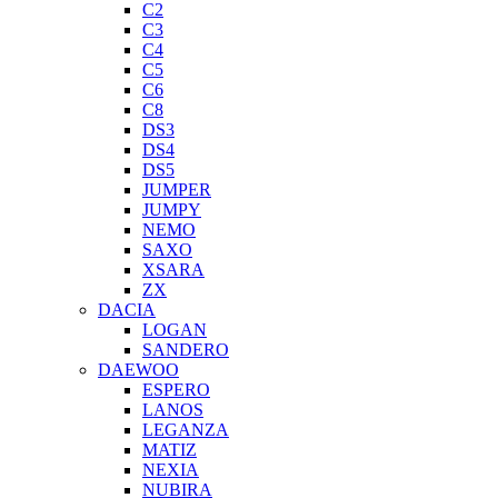
C2
C3
C4
C5
C6
C8
DS3
DS4
DS5
JUMPER
JUMPY
NEMO
SAXO
XSARA
ZX
DACIA
LOGAN
SANDERO
DAEWOO
ESPERO
LANOS
LEGANZA
MATIZ
NEXIA
NUBIRA