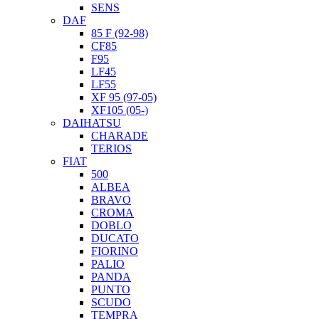
SENS
DAF
85 F (92-98)
CF85
F95
LF45
LF55
XF 95 (97-05)
XF105 (05-)
DAIHATSU
CHARADE
TERIOS
FIAT
500
ALBEA
BRAVO
CROMA
DOBLO
DUCATO
FIORINO
PALIO
PANDA
PUNTO
SCUDO
TEMPRA