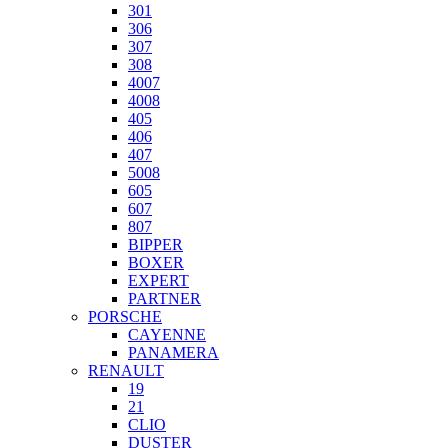
301
306
307
308
4007
4008
405
406
407
5008
605
607
807
BIPPER
BOXER
EXPERT
PARTNER
PORSCHE
CAYENNE
PANAMERA
RENAULT
19
21
CLIO
DUSTER