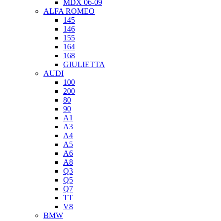
MDX 06-09
ALFA ROMEO
145
146
155
164
168
GIULIETTA
AUDI
100
200
80
90
A1
A3
A4
A5
A6
A8
Q3
Q5
Q7
TT
V8
BMW