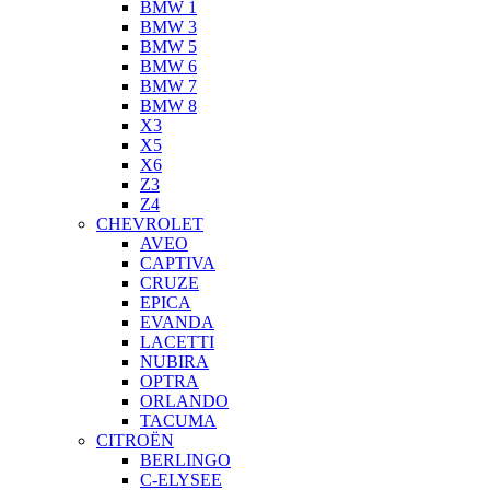
BMW 1
BMW 3
BMW 5
BMW 6
BMW 7
BMW 8
X3
X5
X6
Z3
Z4
CHEVROLET
AVEO
CAPTIVA
CRUZE
EPICA
EVANDA
LACETTI
NUBIRA
OPTRA
ORLANDO
TACUMA
CITROËN
BERLINGO
C-ELYSEE