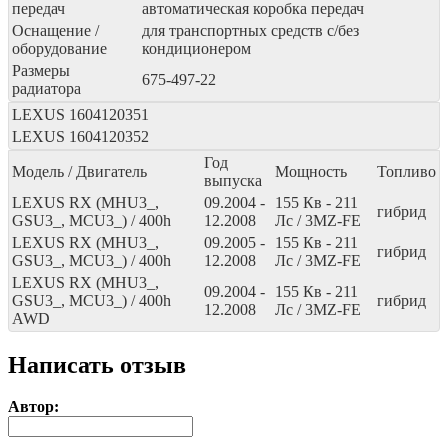
передач
автоматическая коробка передач
Оснащение /
для транспортных средств с/без
оборудование
кондиционером
Размеры
675-497-22
радиатора
LEXUS
1604120351
LEXUS
1604120352
Год
Модель / Двигатель
Мощность
Топливо
выпуска
LEXUS RX (MHU3_,
09.2004 -
155
Кв
- 211
гибрид
GSU3_, MCU3_) / 400h
12.2008
Лс
/ 3MZ-FE
LEXUS RX (MHU3_,
09.2005 -
155
Кв
- 211
гибрид
GSU3_, MCU3_) / 400h
12.2008
Лс
/ 3MZ-FE
LEXUS RX (MHU3_,
09.2004 -
155
Кв
- 211
GSU3_, MCU3_) / 400h
гибрид
12.2008
Лс
/ 3MZ-FE
AWD
Написать отзыв
Автор: