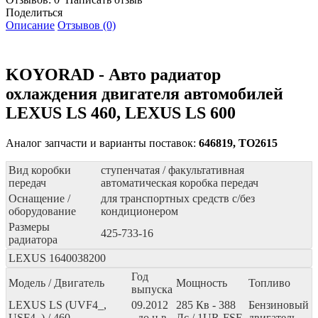
Поделиться
Описание
Отзывов (0)
KOYORAD - Авто радиатор
охлаждения двигателя автомобилей
LEXUS LS 460, LEXUS LS 600
Аналог запчасти и варианты поставок:
646819, TO2615
Вид коробки
ступенчатая / факультативная
передач
автоматическая коробка передач
Оснащение /
для транспортных средств с/без
оборудование
кондиционером
Размеры
425-733-16
радиатора
LEXUS
1640038200
Год
Модель / Двигатель
Мощность
Топливо
выпуска
LEXUS LS (UVF4_,
09.2012
285
Кв
- 388
Бензиновый
USF4_) / 460
- до н.в.
Лс
/ 1UR-FSE
двигатель