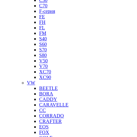
C30
C70
F-серия
FE
FH
FL
FM
S40
S60
S70
S80
V50
V70
XC70
XC90
VW
BEETLE
BORA
CADDY
CARAVELLE
CC
CORRADO
CRAFTER
EOS
FOX