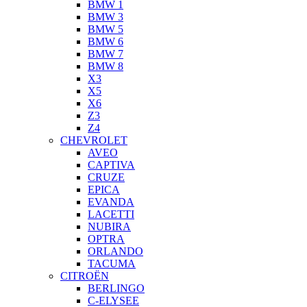
BMW 1
BMW 3
BMW 5
BMW 6
BMW 7
BMW 8
X3
X5
X6
Z3
Z4
CHEVROLET
AVEO
CAPTIVA
CRUZE
EPICA
EVANDA
LACETTI
NUBIRA
OPTRA
ORLANDO
TACUMA
CITROËN
BERLINGO
C-ELYSEE