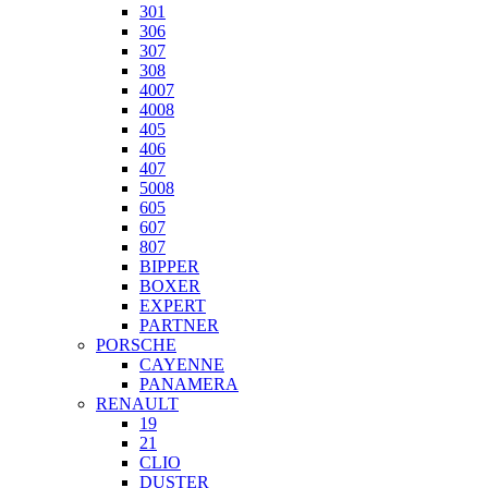
301
306
307
308
4007
4008
405
406
407
5008
605
607
807
BIPPER
BOXER
EXPERT
PARTNER
PORSCHE
CAYENNE
PANAMERA
RENAULT
19
21
CLIO
DUSTER