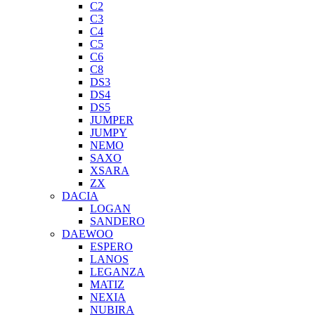
C2
C3
C4
C5
C6
C8
DS3
DS4
DS5
JUMPER
JUMPY
NEMO
SAXO
XSARA
ZX
DACIA
LOGAN
SANDERO
DAEWOO
ESPERO
LANOS
LEGANZA
MATIZ
NEXIA
NUBIRA