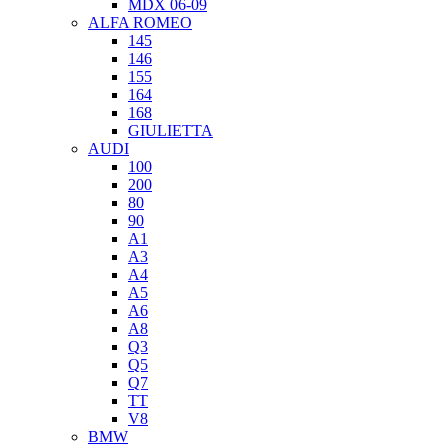
MDX 06-09
ALFA ROMEO
145
146
155
164
168
GIULIETTA
AUDI
100
200
80
90
A1
A3
A4
A5
A6
A8
Q3
Q5
Q7
TT
V8
BMW