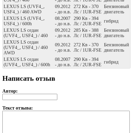
LEXUS LS (UVF4_,
09.2012
272
Кв
- 370
Бензиновый
USF4_) / 460 AWD
- до н.в.
Лс
/ 1UR-FSE
двигатель
LEXUS LS (UVF4_,
08.2007
290
Кв
- 394
гибрид
USF4_) / 600h
- до н.в.
Лс
/ 2UR-FSE
LEXUS LS седан
09.2012
285
Кв
- 388
Бензиновый
(UVF4_, USF4_) / 460
- до н.в.
Лс
/ 1UR-FSE
двигатель
LEXUS LS седан
09.2012
272
Кв
- 370
Бензиновый
(UVF4_, USF4_) / 460
- до н.в.
Лс
/ 1UR-FSE
двигатель
AWD
LEXUS LS седан
08.2007
290
Кв
- 394
гибрид
(UVF4_, USF4_) / 600h
- до н.в.
Лс
/ 2UR-FSE
Написать отзыв
Автор:
Текст отзыва: