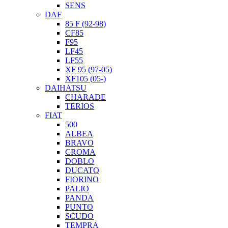
SENS
DAF
85 F (92-98)
CF85
F95
LF45
LF55
XF 95 (97-05)
XF105 (05-)
DAIHATSU
CHARADE
TERIOS
FIAT
500
ALBEA
BRAVO
CROMA
DOBLO
DUCATO
FIORINO
PALIO
PANDA
PUNTO
SCUDO
TEMPRA