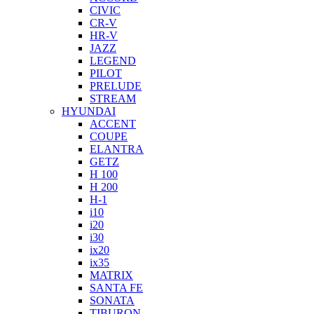
CIVIC
CR-V
HR-V
JAZZ
LEGEND
PILOT
PRELUDE
STREAM
HYUNDAI
ACCENT
COUPE
ELANTRA
GETZ
H 100
H 200
H-1
i10
i20
i30
ix20
ix35
MATRIX
SANTA FE
SONATA
TIBURON